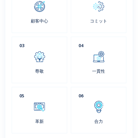
顧客中心
コミット
03
04
尊敬
一貫性
05
06
革新
合力