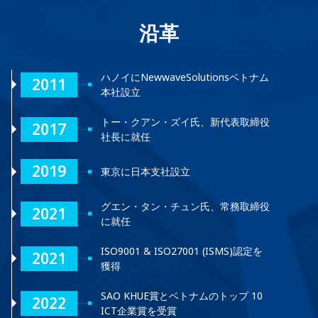
沿革
ハノイにNewwaveSolutionsベトナム
2011
本社設立
トー・クアン・ズイ氏、新代表取締役
2017
社長に就任
2019
東京に日本支社設立
グエン・タン・チュン氏、常務取締役
2021
に就任
ISO9001 & ISO27001 (ISMS)認定を
2021
獲得
SAO KHUE賞とベトナムのトップ 10
2022
ICT企業賞を受賞