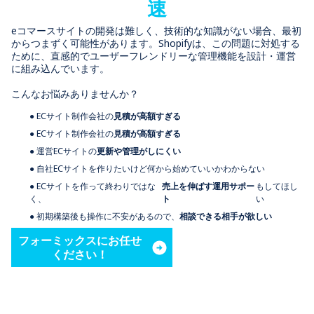
速
eコマースサイトの開発は難しく、技術的な知識がない場合、最初
からつまずく可能性があります。Shopifyは、この問題に対処する
ために、直感的でユーザーフレンドリーな管理機能を設計・運営
に組み込んでいます。
こんなお悩みありませんか？
● ECサイト制作会社の
見積が高額すぎる
● ECサイト制作会社の
見積が高額すぎる
● 運営ECサイトの
更新や管理がしにくい
● 自社ECサイトを作りたいけど何から始めていいかわからない
● ECサイトを作って終わりではな
売上を伸ばす運用サポー
もしてほし
く、
ト
い
● 初期構築後も操作に不安があるので、
相談できる相手が欲しい
フォーミックスにお任せ
ください！