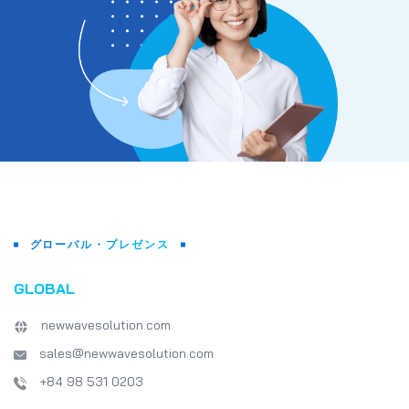
グローバル・プレゼンス
GLOBAL
newwavesolution.com
sales@newwavesolution.com
+84 98 531 0203