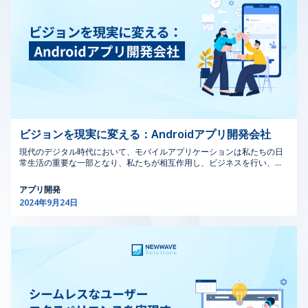
諸経費が不要になります。 採用やトレーニングのコストが不要：従来の
ことが、分野での関連性と競争力を維持するために重要で
10の重要なヒント 2.6．効果的なハザード管理 ハザードの
ーシングコーディングは、アウトソーシングコンピュータプログラミン
採用やトレーニングに伴う高額な費用を省くことができます。開発チー
グ、またはアウトソーシングプログラミングサービスとしても知られて
す。 地元の求人市場、特にシカゴのUIデザイナーの給与
特定、評価、管理のための機能を備えたMOCソフトウェ
ムのアウトソーシングは、必要なスキルを備えています。 柔軟な価格設
います。アウトソーシングコーディングを使用すると、ソフトウェアの
を理解することで、キャリアパスをうまくナビゲートし、
アは、ハザード管理ソフトウェアをサポートします。これ
定モデル：プロジェクトのニーズに合わせて価格モデルをお選びくださ
開発と維持を行う有能なプログラマーチームを雇用できます。これによ
現実的な目標を設定するのに役立ちます。これらの分野で
により、組織は徹底したハザード分析を実施し、管理策を
い。一般的なオプションには、時間・材料費モデル、固定価格モデル、
り、社内のリソースをコア業務に集中させることができます。プログラ
優れることで、スキルを高め、シカゴの活気あるテクノロ
実施し、ハザード軽減戦略の効果を追跡することができ、
専任チームモデルなどがあります。これにより、使用したリソースに対
ミングをアウトソーシングするメリットは以下の通りです。 1.1.費用対
ジーコミュニティに大きく貢献することができます。 3.組
全体的な安全性を高め、事故の可能性を低減することがで
してのみ支払いが発生します。 アウトソーシングによるコスト削減はこ
効果と運用コストの削減 企業がアウトソーシングコーディングを選択す
み込みシステムのUXとインターフェースデザイン シカゴ
きます。 2.7．産業安全プロセスの簡素化 MOCソフトウ
れだけにとどまりません。社内のリソースを開発活動から解放すること
る主な理由の1つは、コスト削減です。外部のプログラミング人材を活用
のUIデザインにおいて、組み込みシステムのUXとインタ
ェアは、日常的な安全チェックを自動化し、安全基準への
で、マーケティングや顧客獲得など、より重要なプロジェクトに振り向
することで、企業は人件費やインフラ費用を削減し、必要に応じてリソ
けることができます。これにより、投資収益率がすぐに向上し、長期的
ーフェースデザインは、専門的でありながらますます重要
コンプライアンスを確保することで、産業安全プロトコル
ースを拡張することができるため、短期プロジェクトのために正社員を
な成功が期待できます。 2.3.グローバルな人材と専門知識を簡単に ITの
雇用してトレーニングするコストを回避することができます。 1.2.熟練
な分野です。組み込みシステムは、消費者向け電子機器か
の実施を合理化します。これにより、安全担当者の管理負
スーパースターの世界的なネットワークにアクセスできることを想像し
したプログラマーのグローバルな人材プールへのアクセス アウトソーシ
ビジョンを現実に変える：Androidアプリ開発会社
ら産業機械まで、さまざまなアプリケーションに不可欠で
担が軽減され、産業安全ソフトウェアのプロセスが改善さ
てみてください。アウトソーシングは、多様な技術や業界にわたる豊富
ングプログラミングサービスにより、世界中の熟練したプログラマーの
す。これらのシステムのインターフェースをデザインする
れ、より効率的で効果的な安全管理システムにつながりま
な専門知識を解き放ちます。この人材プールは、プロジェクトにユニー
現代のデジタル時代において、モバイルアプリケーションは私たちの日
プールにアクセスが可能になります。このグローバルなリーチは、さま
には、機能性とユーザー中心のデザイン原則を組み合わせ
す。 2.8．包括的な事故管理 MOCソフトウェアに組み込
クなアドバンテージをもたらします。 多彩なスキル：React、Node.js、
常生活の重要な一部となり、私たちが相互作用し、ビジネスを行い、情
ざまなプログラミング言語に関する多様な専門知識、異なるタイムゾー
た独自のアプローチが必要です。 組み込み用のシカゴの
まれたインシデント管理機能により、変更に関連するイン
AI/MLなどの最先端技術を専門とする開発者にアクセスできます。どの
報にアクセスする方法を革新しています。モバイルアプリの需要が急増
ンによる24時間365日の開発サイクル、そして国際的な才能による革新
UIデザインは、UIがスタンドアロンのアプリケーションで
シデントの包括的な追跡と分析が可能になります。これに
ようなプロジェクトニーズにも、最適なチームがあります。 業界に特化
する中、ビジネスは特定のニーズや対象オーディエンスに対応するユニ
的なソリューションが提供されます。 1.3.専門家がコーディング作業を
アプリ開発
はなく、より大きなシステムの一部であるデバイスのため
は、インシデント管理ソフトウェアに不可欠な、問題の文
した知識：様々なセクターの多様なプロジェクトに携わってきたチーム
ークでカスタマイズされたソリューションを作成するために、カスタム
担当し、コアビジネス活動に集中 プログラミングのアウトソーシング、
2024年9月24日
の経験を活用します。この幅広い経験は、お客様のプロジェクトを大幅
Androidアプリ開発にますます頼っています。 この記事では、カスタム
にインターフェースを作成することに焦点を当てていま
書化、調査、解決が含まれます。インシデント対応と分析
またはアウトソーシングコーディングは、コーディング作業を外部の専
に強化する貴重な洞察力とベストプラクティスにつながります。 多文化
Androidアプリ開発の世界に深く入り込み、その利点、課題、そして
門家に任せることで、企業が中核となる事業活動に集中できるようにし
す。これらのインターフェースは直感的で、反応が良く、
を改善することで、組織は再発を防止し、全体的な安全性
的視点：グローバルチームの力を活用しましょう。彼らの多様なバック
Androidアプリ開発会社が革新的なモバイルソリューションを実現する
ます。これにより、生産性が向上し、管理オーバーヘッドが削減され、
デバイスの主要機能に一致している必要があります。 組
を高めることができます。 2.9．業務効率の向上 変更管理
グラウンドは、特に国際市場に対応する場合、ターゲットとする読者に
ために果たす重要な役割を探求していきます。 1. Androidアプリ開発会
社内のリソースが成長と競争上の優位性に直接貢献できるようになりま
み込み用のUIデザインにおける重要な考慮事項： 使用コ
タスクを自動化し、変更プロセスに関する洞察をリアルタ
ついてのより微妙な理解に貢献します。 また、アウトソーシング会社
社の専門知識を発見する Androidアプリ開発会社は、Androidオペレー
す。 1.4.プロジェクト納期の短縮と効率性の向上 プログラマーのアウト
ンテキスト：ウェブやモバイルアプリとは異なり、組み込
イムで提供することで、MOCソフトウェアは業務効率を
は、チームの継続的な教育とスキル開発を優先します。そのため、最新
ティングシステム向けのモバイルアプリケーションを作成することに特
ソーシングは、プロジェクトの納期を早め、効率を向上させます。専任
みシステムは特定のタスク指向の機能を提供することが多
大幅に向上させます。手作業を減らし、意思決定を迅速化
の技術や方法論を活用することができ、プロジェクトに大きなアドバン
化した専門組織です。これらの企業は、熟練した開発者、デザイナー、
のアウトソーシングチームがお客様のプロジェクトのみに集中し、経験
いです。デザインは、デバイスの環境とそのコンテキスト
し、変更がスケジュール通りにスムーズに実施されるよう
テージをもたらします。 >>> もっと見る: アウトソーシングとオフショ
プロジェクトマネージャーからなるチームを持ち、革新的なアプリのア
豊富なプロバイダーがコーディングプロセスを合理化し、アウトソーシ
内でのユーザーのニーズに対応する必要があります。 シ
にすることで、生産性の向上とダウンタイムの削減につな
アリング：戦略的なビジネス決定においてどちらが優れているか 2.4.拡
イデアを実現するために協力して働きます。彼らの専門知識は、UIデザ
ングコーディングの専門知識を活用することで、お客様の製品やサービ
張性と柔軟性 開発ニーズを外部チームにアウトソーシングすることで、
イン、UX最適化、コーディング、テスト、展開など、Androidアプリ開
ンプルさと明確さ：組み込みシステムの制約を考慮する
がります。 さらに、年次変更通知管理ソフトウェア、
スの市場投入までの時間を短縮します。 アウトソーシングコーディング