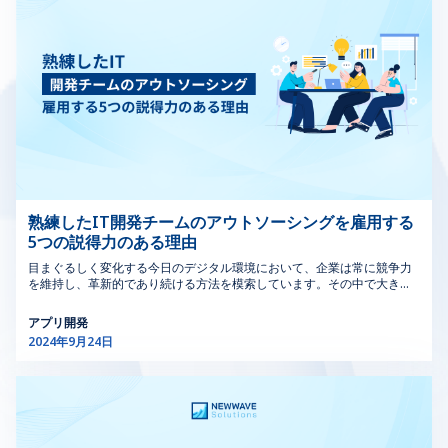
な体験をすることを保証します。 フィードバックと反
これらのプロセスを自動化し、整理することで、変更管理
応：ボタンの押下やフォームの送信など、ユーザーアクシ
MOCソフトウェアは、組織の安全性の向上、コンプライ
ョンに対する即時のフィードバックが重要です。シカゴの
アンスの維持、業務効率の強化を支援します。石油・ガ
ユーザーは、反応性が高くインタラクティブなデザインを
ス、製造業、その他のリスクの高い部門など、変更が重大
期待しています。 アクセシビリティ：障害を持つユーザ
な影響を及ぼす可能性のある業界には不可欠です。 産業
ーを含むすべてのユーザーがアクセスできるインターフェ
変更管理ソフトウェアと業務変更管理ソフトウェアは、変
ースをデザインすることが、シカゴの包摂的なテクノロジ
更を効果的に管理する能力をさらに強化し、手続き変更管
ー環境ではますます重要です。 視覚的階層：良いUIデザ
理システムとワークフロー変更管理ツールは、スムーズな
インは、視覚的階層を使用してユーザーをコンテンツに導
移行とコンプライアンスを保証します。 >>> もっと見
きます。シカゴのデザイナーは、サイズ、色、レイアウト
る：共同開発ソフトウェアの力：効率性と革新性の向上
を活用して主要な要素を強調し、ユーザーの旅をスムーズ
2．変更管理ソフトウェアを使用する10つのメリット 変更
にします。 これらの原則をマスターすることで、UIデザ
管理（MOC）ソフトウェアは、組織が業務内の変更を処
熟練したIT開発チームのアウトソーシングを雇用する
インのスキルを向上させることができます。シカゴのUIデ
理する方法を大幅に強化するさまざまな利点を提供しま
5つの説得力のある理由
ザインクラスに参加する場合でも、シカゴのUIデザイナー
す。コンプライアンスの確保から安全性と効率の改善ま
として進化する場合でも、これらの基本を適用すること
で、MOCソフトウェアは変更管理プロセスを合理化し、
目まぐるしく変化する今日のデジタル環境において、企業は常に競争力
で、シカゴの競争の激しいテクノロジー分野で際立つユー
最適化するように設計されています。ここでは、この強力
を維持し、革新的であり続ける方法を模索しています。その中で大きな
ザー体験を作成する手助けができます。 >>>詳しくはこち
な変更管理ソフトウェアを使用する利点のトップ10を詳
支持を集めているのが、ITプロジェクトに開発チームのアウトソーシン
ら：効果的な SaaS アウトソーシング開発のための 10 つ
しく見ていきます。 2.1. コンプライアンス管理の強化
グを活用する戦略です。 このアプローチには、コスト削減からグローバ
アプリ開発
ルな人材プールへのアクセスまで、数多くのメリットがあります。この
の重要なヒント 2.シカゴのUIデザイナーの役割 シカゴの
MOCソフトウェアは、すべての変更が関連規制および社
2024年9月24日
包括的なガイドでは、開発チームのアウトソーシングのコンセプトと、
UIデザイナーとして、ユーザーを引き付け、エンゲージさ
内ポリシーに準拠していることを保証します。コンプライ
次のITプロジェクトに最適なソリューションである理由をご説明しま
せるデジタル体験を形作る最前線に立っています。あなた
アンス要件の追跡を自動化し、規制変更に関するリアルタ
す。 1.開発チームのアウトソーシングとは？ 開発チームのアウトソーシ
の役割は、単に美しい画面をデザインすることにとどまら
イムの更新とアラートを提供します。この機能は、組織が
ングとは、各企業に特定のプロジェクトやタスクに取り組むために、第
ず、さまざまなプラットフォームでのユーザーインタラク
業界標準を満たし、高額な罰金を回避するのに役立つた
三者と契約した有資格者の集まりです。このモデルは、その柔軟性と費
ションを向上させる機能的で直感的なインターフェースを
め、法規制コンプライアンス・ソフトウェアにとって不可
用対効果の高さから、IT業界でますます人気が高まっています。このコ
作成することです。 この役割では、他のデザイン専門
欠なツールとなっています。 2.2．安全管理の改善 安全プ
ンセプトと様々な側面を掘り下げてみましょう。 開発チームのアウトソ