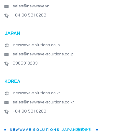
ションが待ち遠しいで
sales@newwave.vn
上級講師より） 「
業が学生に何を期待
+84 98 531 0203
ソフトウェア業界の
何から始め、何をす
に理解する機会を与
JAPAN
さらに、CEOであるTo
は感銘を受けました。」
newwave-solutions.co.jp
のコンピュータアプ
師より） 「Newwave
sales@newwave-solutions.co.jp
社訪問で貴重な知識
き、今回が初めての
0985310203
訪問でした。今後の
いて多くのアイデア
ました。また、イン
KOREA
業界で得られる多く
いても教えてもらい
は、ハノイの主要な
newwave-solutions.co.kr
たことをとても嬉し
sales@newwave-solutions.co.kr
（FPT Aptechの
のような企業訪問は
+84 98 531 0203
場環境を体験させる
の実践的な見方を提
に、ITの職場に直
論的な学習と実践的
NEWWAVE SOLUTIONS JAPAN株式会社