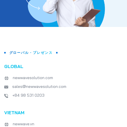
当社のIT開発者マ
皆を案内してくれま
り、FPT Aptech
経験を持ち、様々な
って働くことができるN
SolutionsのIT
な機会を得ました。
レビュー、面接の準
について、人事部の
Hien氏が指導して
問の終わりには、ミ
グローバル・プレゼンス
れており、学生たちはN
Solutionsでの
GLOBAL
ができるよう、多く
ました。 以下は、Newwa
newwavesolution.com
における新入生とジ
ア開発者向けの企業
sales@newwavesolution.com
ての感想です。 「
生徒たちはソフトウ
+84 98 531 0203
来を垣間見ることが
た、私たち教師にと
ーズに合わせたカリ
VIETNAM
る上で、実に参考に
ってきてからのNewwav
newwave.vn
企業訪問に関する学