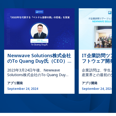
とロイヤルティを促進する機能を統合します。個人化されたコンテンツ
的な情報の提示に焦点を当てており、動的なユーザーのニーズに対応す
を引きます。 配置の重要性：アプリ全体で要素の配置を一定に保ちま
れます。これらの専門家は、企業や組織の独自のニーズに対応するため
推薦、アプリ内メッセージング、ゲーミフィケーション要素、およびプ
る能力が制限されています。 静的コンテンツの更新：Webサイトのコン
す。これにより、秩序感が生まれ、ナビゲーションが直感的になりま
に特別に調整されたカスタムソフトウェアアプリケーションを設計、開
ッシュ通知により、ユーザーの関与を維持し、情報を提供します。カス
テンツを更新するには通常、開発者や技術知識を持つ人の介入が必要で
す。 近接性が鍵：関連する要素をグループ化します。これにより、ユー
発、デプロイします。 既製品ではなくカスタム製品を選択する理由 あら
タムモバイルアプリ開発サービスによるこの対応は、ユーザーが関連す
す。これにより変更の反映や新しい情報の追加に遅れが生じることがあ
ザーは機能がどのように接続されているか、必要なものをどのように見
かじめ構築されたソフトウェア(既製のソリューション) は、迅速かつコ
る更新情報や特典を受け取ることを保証し、貴社ブランドとの深いつな
ります。 パーソナライゼーションの課題：ウェブサイトは通常、限られ
つけるかを理解できます。 これらのモバイルアプリデザインのアイデア
スト効率の高い出発点を提供できますが、多くの場合、特定のビジネス
がりを築きます。 Android開発企業とのパートナーシップを結ぶこと
たパーソナライゼーション機能しか提供しません。基本的なWebサイト
により、ユーザーフレンドリーで視覚的に魅力的なUIが実現します。プ
課題に取り組む上で不可欠な柔軟性とカスタマイズ性が欠けています。
で、ビジネスは高度な分析を実装し、ユーザーの行動を理解する洞察を
構造では個々のユーザーの好みや過去のインタラクションにコンテンツ
ロフェッショナルなタッチを実現するには、モバイルアプリデザイナー
カスタムモバイルアプリケーション開発サービスは、カスタムWebアプ
得ることができます。実際のユーザーデータに基づく継続的な改善と最
を適合させることが難しい場合があります。 セキュリティ上の懸念：セ
またはUI/UXデザインエージェンシーと連携して、真に魅力的なアプリ
リケーション開発サービスや、より広範なカスタムソフトウェアアプリ
適化により、反応性のある進化するユーザーエクスペリエンスを創造し
キュリティ対策は施されていますが、Webサイトは一部のサイバー攻撃
を作成することをご検討ください。 1.3. 読みやすさ モバイルアプリの読
ケーション開発サービスとともに、明確な利点を提供します。 完璧な適
ます。カスタムアプリ開発サービスは戦略的な利点を提供し、貴社のア
に対してより脆弱である場合があります。組み込まれたセキュリティ機
みやすさは、ユーザーのエンゲージメントと満足度に直接影響します。
合：カスタムアプリケーションは、独自のプロセス、ワークフロー、要
プリが変化するお客様のニーズに適応し、競争力を維持することを保証
能を備えた堅牢なWebアプリと比較して、特定のサイバー攻撃に対して
読みやすさとは、基本的に、ユーザーがアプリを理解して操作するのが
件とシームレスに統合されるように細心の注意を払って作成され、ビジ
します。 3.伝統的なアプリ開発の欠点 創造的なアプリのビジョンを現実
脆弱である可能性があります。 1.4. Webサイトの種類 ほとんどの目的に
どれだけ簡単かということです。ユーザーフレンドリーなアプリを設計
ネスの効率と生産性を最大限に高めます。 競争上の優位性：お客様のニ
化するのに苦労していますか？ 伝統的なアプリ開発企業はカスタムモバ
合ったWebサイト形式があります。以下はいくつかの人気のあるWebサ
する際に留意すべき、モバイル開発の重要なアイデアをいくつか紹介し
ーズに対応するために特別に設計された機能と機能を組み込むことで、
Newwave Solutions株式会社
IT企業訪問ツア
イルアプリ開発サービスを提供していますが、そのプロセスは複雑で時
イトのカテゴリーです。 情報提供型ウェブサイト：特定のトピックや産
ます。 フォントの選択とサイズ：本文には、ArialやRobotoなどの明瞭
カスタムアプリケーションは市場で大きな優位性をもたらします。 成長
のTo Quang Duy氏（CEO）
フトウェア開発
間がかかることがあります。 ここでAndroidアプリ開発代理店がパート
業に関する包括的な情報を提供することを目的とします。企業のウェブ
で読みやすいフォントを使用しましょう(最低16ピクセル)。見出しは階
のための拡張性：スケーラビリティを考慮してカスタムアプリケーショ
ナーになる場面です。 これらの代理店はカスタムAndroidアプリ開発に
が2022年を代表する「ベトナ
Newwave Solut
サイト、教育資源、ニュースポータルなどがこれに該当します。 電子商
層を明確にするために大きくする必要があります。 行の高さとフォント
ンを構築できるため、ニーズの変化に応じてビジネスを簡単に適応・拡
特化しており、初期のアプリデザインアイデアから開発とローンチまで
取引Webサイト：オンラインショッピング用に設計され、ユーザーが製
2023年3月24日午後、Newwave
企業訪問は、学生と
の太さ：読みやすくするためにテキストの間隔を広く取り (フォントサイ
張できます。 シームレスな統合：カスタムアプリケーションは既存のシ
ム首都の顔」の若者10人に入
Aptech
のすべてにおいて専門知識を提供します。 代理店は全体のプロセスを案
品カタログを閲覧し、商品をカートに入れて安全な購入を行うことがで
ズの約1.4～1.5倍)、強調するために太字フォントを控えめに使用します
ステムやテクノロジーと完璧に統合できるため、統一され合理化された
Solutions株式会社のTo Quang Duy氏
産業界との最初の交
る
内し、カスタムモバイルアプリがユーザーフレンドリーであり、また特
きるようにします。オンラインストア、マーケットプレイスプラットフ
(見出しや重要な情報)。 色のコントラストと配色：高いコントラストは
エコシステムが実現します。 3. カスタムアプリケーションの力：Web、
(CEO)は、創造的労働と経済発展の分野
の科目においても重
定のニーズを満たすことを確実にします。 3.1.限られた柔軟性とカスタ
ォーム、製品カタログがこのカテゴリーに含まれます。 個人Webサイ
不可欠です。オンラインチェッカーを使用して、色の組み合わせがアク
モバイル、そしてその先 今日のデジタル環境において、カスタムアプリ
アプリ開発
アプリ開発
における優れた功績により、2022年を
います。Newwave S
マイズオプション 多くのAndroidアプリ開発代理店は、既製のソリュー
ト：個人やフリーランサー向けのオンラインポートフォリオ、ブログ、
セシビリティ標準を満たしていることを確認します。また、色覚異常の
ケーション開発サービスは、成功を目指す企業にとって不可欠です。こ
代表する 「ベトナム首都の顔」の若者
社での企業訪問を随
September 24, 2024
September 24, 2024
ションを提供していますが、これらは独自のビジネスに対するカスタマ
履歴書サイトとして機能します。 これらのWebサイトの利点と制限を注
ある人を考慮して、情報には色とともにパターンや図形を使用します。
のサービスには、次の2つの主要分野が含まれます。 カスタムWebアプ
の賞を受賞で.マイルストーンであるだ
ため、IT業界を目
イズを制限します。カスタムモバイルアプリ開発会社はこの枠組みを打
意深く考慮することで、企業は伝統的なWebサイトが自社の目標やター
ダークモードを提供するとボーナスポイントになります。 アクセシビリ
リケーション開発サービス：強力なWebアプリケーションでオンライン
けでなく、Newwave Các giải pháp có
レンドについて学ん
破し、以下を提供します。 柔軟性を引き出す：カスタムアプリ開発サー
ゲットオーディエンスと合致するかどうかを検討した情報に基づいた決
ティ機能：誰もが利用できるアプリを作りましょう。ユーザーがダイナ
プレゼンスを強化します。Eコマースプラットフォームからコンテンツ管
thể được cung cấp bởi các giải pháp.
分野について考えを
ビスは、貴社のビジョンに合わせてアプリを調整し、ブランドとシーム
定をすることができます。シンプルな開発プロセス、広範なリーチ、そ
ミックタイプを使用してテキストサイズを調整できるようにし、
理システムやCRMツールまで、カスタムWebアプリケーションは業務を
レスに統合します。 ご希望向けの機能：Androidアプリケーション開発
してSEOのポテンシャルにより、Webサイトはオンラインプレゼンスの
「ベトナム首都の顔」の若者10人は、
とができます。Newwav
VoiceOverなどのスクリーンリーダーとの互換性を確保し、スクリーン
効率化し、顧客エンゲージメントを向上させ、ビジネスの成長を促進し
サービスは、限定された既製オプションとは異なり、必要な機能を持つ
確立、情報の展示、ブランド認知の構築に優れた選択肢です。 ただし、
リーダーを使用するユーザーが理解できるように画像の代替テキストを
ます。 カスタムモバイルアプリケーション開発サービス：スマートフ
ホーチミン共産青年同盟中央委員会
おけるジュニアソフ
アプリを作成します。 他とは違う存在感：カスタムAndroidアプリ開発
もし貴社のビジョンがユーザー主導のインタラクティブでダイナミック
提供します。 アプリデザインのアイデアに焦点を当てることで、機能的
ォンやタブレットの普及により、モバイル戦略が求められています。カ