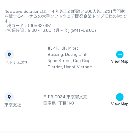
ャップを埋めること
Newwave Soluti
Newwave Solutionsは、14 年以上の経験と300人以上のIT専門家
より、FPT Apte
を擁するベトナムの大手ソフトウェア開発企業トップ10社の1社で
ソフトウェア開発者
す。
開発者からすべての
- 税コード：0105627951
IT業界の未来、特
- 営業時間：9:00～18:00（月～金) (GMT+09:00)
を判断する機会とな
います。 2011年に
Newwave Solut
1F, 4F, 10F, Mitec
開発サービス、ソリ
Building, Duong Dinh
びメンテナンスを提
Nghe Street, Cau Giay
View Map
企業です。当社の専
ベトナム本社
District, Hanoi, Vietnam
キスパートが、スタ
中小企業、大企業に
様のニーズに合った
アモデルを提供して
ェア開発プロジェク
ちから無料コンサル
〒113-0034 東京都文京
ることができますの
区湯島 1丁目11-8
View Map
にお問い合わせください
東京支社
Posts VB.NET
言語？VB.NET言
プログラミング言語P
ソンプログラミング
者向けの使い方 アプ