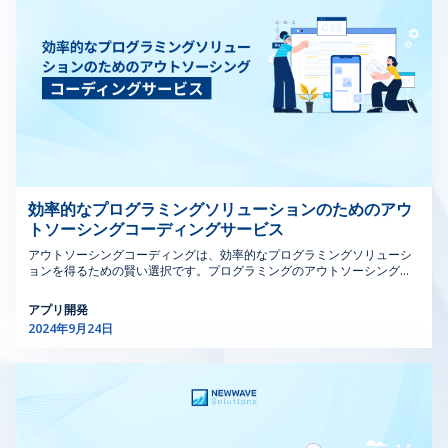
家、開発者、ステークホルダーと密接に協力し、デザイン
ロトコルを変更管理プロセスに直接統合するMOCソフト
ーシングは、社内スタッフの延長であり、リモートでソフトウェア開発
サービスを提供します。これらのチームは、モバイルアプリの構築から
がプロジェクトの目標とユーザーのニーズに合致するよう
ウェアは、実施前に潜在的な安全上の問題を特定し、対処
複雑なエンタープライズ・ソフトウェア・システムの開発まで、幅広い
にします。主要な責任には以下が含まれます。 デザイン
するのに役立ちます。安全に対するこの積極的なアプロー
プロジェクトに従事することができます。 開発チームのアウトソーシン
の作成：ウェブサイト、モバイルアプリ、その他のデジタ
チは、すべての変更が安全への影響を評価されるようにす
グの主な特徴は以下の通りです。 リモート・コラボレーション 専門スキ
ル製品のために、視覚的に魅力的でユーザーフレンドリー
ることで、安全管理ソフトウェアを強化し、職場事故やイ
ルセット スケーラブルな労働力 プロジェクトベースまたは長期契約 多
なインターフェースを作成します。デザインはユーザーの
ンシデントのリスクを低減します。 2.3．合理化された変
様な地理的位置 2. 開発チームのアウトソーシングを検討する5つの理由
ニーズと地元の好みに合致し、シカゴのユニークな雰囲気
更の影響分析 MOCソフトウェアは、提案された変更が既
開発チームのアウトソーシングとは何かを理解したところで、次のプロ
を反映する必要があります。 ユーザーリサーチ：ユーザ
存のプロセスやシステムに与える潜在的な影響を評価する
ジェクトでアウトソーシングが完璧なソリューションとなりうる5つの説
ーの行動と好みを理解することは重要な役割を果たしま
ための堅牢なツールを提供します。これには、変更が安全
得力のある理由を深く掘り下げてみましょう。 2.1.準備万端のチームで
立ち上げをスピードアップ 従来の採用における時間のかかる面倒な作業
す。リサーチを実施することで、シカゴの多様なユーザー
性、コンプライアンス、業務効率に与える影響の評価も含
を忘れましょう。アウトソーシングされた事業開発会社には、熟練した
ベースの具体的なニーズを満たすインターフェースをデザ
まれます。変更影響分析ソフトウェアを活用することで、
プロフェッショナルのネットワークがあらかじめ構築されているという
効率的なプログラミングソリューションのためのアウ
インできます。これにはフィードバックを収集し、実際の
組織は十分な情報に基づいた意思決定を行い、変更が実行
明確な利点があります。つまり、プロジェクトが始まる前から、長時間
トソーシングコーディングサービス
ユーザーインタラクションに基づいてデザインを改善する
される前に悪影響を軽減することができます。 2.4．効率
の採用やトレーニングのプロセスを省くことができるのです。ここで
ことが含まれます。 協力：他のデベロッパー、プロダク
的なリスク評価 このソフトウェアは、変更に関連するリ
は、従来の採用方法と開発チームのアウトソーシングの優位性を比較し
アウトソーシングコーディングは、効率的なプログラミングソリューシ
トマネージャー、および他のステークホルダーと密接に協
スクを特定、分析、優先順位付けすることで、リスク評価
ます。 社内チーム 開発チームのアウトソーシング 有能な開発者を募
ョンを得るための賢い選択です。プログラミングのアウトソーシングを
力することが最も重要です。シカゴのUIデザイナーとし
への構造的なアプローチを促進します。変更管理のための
集・採用するのに数週間から数ヶ月かかる 数日以内にチームと協力開始
採用することで、企業はグローバルな専門知識を活用することができま
て、デザインビジョンを明確に伝え、それが機能的な製品
リスクアセスメントソフトウェアをサポートすることで、
新入社員のオンボーディングとトレーニングに時間がかかり、プロジェ
す。アウトソーシングプログラミングサービスは、時間の節約だけでな
アプリ開発
クトのキックオフが遅れる可能性がある 経験豊富なプロフェッショナル
に効果的に変換されることを保証する必要があります。
組織は潜在的なリスクにプロアクティブに対処し、緩和戦
く、コストの削減にもつながります。 コンピュータプログラミングをア
2024年9月24日
が迅速に対応し、遅延を最小限に抑える 初期採用者のスキル不足による
ウトソーシングする場合でも、医療コーディングのような専門的なサー
プロトタイピングとテスト：プロトタイプを作成し、ユー
略を策定し、問題の拡大を防ぐことができます。 2.5．よ
遅れの可能性 お客様の具体的なプロジェクトのニーズに基づいて編成さ
ビスを必要とする場合でも、そのメリットは明らかです。プログラミン
ザビリティテストを実施することが仕事の重要な部分で
り良い環境安全衛生（EHS）管理 MOCソフトウェアは、
れるため、最初から適切なスキルセットが確保される 開発チームのアウ
グ アウトソーシングにより、企業は熟練した専門家にアクセスできま
す。これらの活動は、製品の最終リリース前にデザインの
EHSへの配慮を変更管理プロセスに統合し、変更が環境安
トソーシングを活用することで、プロジェクトを迅速に開始し、製品を
す。このアプローチにより、高品質の結果と合理化された業務が保証さ
問題を特定し解決するのに役立ち、スムーズなユーザー体
全衛生ソフトウェア規制に準拠していることを保証しま
より早く市場に投入することができます。 2.2.コスト削減とROIの改善
れ、プログラミングのアウトソーシングは成功のための効果的な戦略と
験を保証します。 最新情報の保持：シカゴのテクノロジ
す。環境・安全リスクをより効果的に管理し、持続可能な
開発チームのアウトソーシングは、プロジェクト全体のコストを大幅に
なります。 1.コーディングをアウトソースする理由は？メリットと考慮
ー環境は迅速に進化しています。組み込み用のシカゴのUI
慣行を促進し、従業員と環境の両方を保護します。 >>>も
削減することができます。その方法をご紹介します。 運用コストの削
事項 コンピュータプログラミングをアウトソーシングすることで、社内
デザインを含む最新のUIデザイントレンドを把握し続ける
っと見る：効果的なSaaSアウトソーシング開発のための
減：オフィススペース、設備、従業員の福利厚生など、自社開発に伴う
のリソースをコアビジネス活動に振り向けることができます。 アウトソ