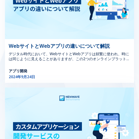
ザインの重要性が増しています。地元のテクノロジー企業
が不可欠です。主な用途は以下の通りです。 規制遵守：
ン、顧客中心主義を通じてビジネスを前進させるという、真に重要なこ
ムモバイルアプリを作成するための専門知識とリソースを活用すること
またはKotlinを使用）に特化したアプリを作成します。 クロスプラット
ために不可欠です。熟練したモバイルアプリデザイナーであっても、始
やスタートアップは、スマートホームデバイスから高度な
MOCソフトウェアは、OSHAやEPAなどの厳しい業界規制
とに集中することができます。コア・コンピタンスに集中することで、
を意味します。この協力関係は、高品質な製品を提供するだけでなく、
フォーム開発：React Native、Flutter、Xamarinなどのフレームワーク
めたばかりであっても、これらのUI/UXのコツは、ターゲットユーザー
製造機器に至るまで、組み込みシステムを組み込んだ高度
や基準を確実に遵守するのに役立ちます。コンプライアン
画期的な製品、市場でのポジショニングの向上、そして最終的には持続
インハウスチームの構築と維持に比べてコストを最適化します。 2.カス
を使用して、複数のプラットフォームで動作するアプリを開発します。
の心に響く直感的で視覚的に魅力的なアプリを作成するのに役立ちま
な製品を開発しています。目標は、これらのインターフェ
スの追跡と文書化を自動化し、規制違反のリスクを低減し
可能なビジネスの成長につながります。 3. ITプロジェクト管理のアウト
タムAndroidアプリ開発の利点 他とは一線を画すモバイルアプリを作成
プログレッシブWebアプリ（PWA）：異なるデバイスでネイティブアプ
す。 1.1. アプリのナビゲーション モバイルアプリ開発のアイデアは刺激
ースがユーザーフレンドリーであり、デバイスの機能を効
ます。 プロセス安全管理：このソフトウェアは、安全プ
ソーシングを検討する前に知っておくべきこと プロジェクトのアウトソ
したいですか? カスタムソリューションでビジョンの実現をお手伝いでき
リのような体験を提供するWebアプリケーションを構築します。 モバイ
的ですが、優れたアプリは使いやすさにかかっています。モバイルアプ
果的にサポートしながら、多様なユーザーベースのニーズ
ロトコルを変更管理プロセスに統合することで、プロセス
ーシングに着手する前に、プロジェクトのニーズと期待を理解すること
るカスタムモバイルアプリ開発会社またはAndroidアプリ開発代理店と
ルアプリ開発のアウトソーシングは、社内にモバイルテクノロジーに関
リのデザイン、特にナビゲーションは、シームレスなユーザーエクスペ
を満たすことです。 3.2. 組み込み用のUIデザインの4つの
安全管理（PSM）をサポートし、事故の防止と安全な操
が重要です。この準備が、開発チームのアウトソーシングとの円滑な協
連携することを検討してください。カスタムAndroidアプリ会社がアイ
する専門知識を持たない企業や、複数のプラットフォーム向けのアプリ
リエンス (UX) にとって重要です。モバイルアプリのデザイナーは、ナビ
力関係を築き、プロジェクト成功の可能性を高めます。 […]
デアを現実のものにする方法をいくつかご紹介します。 2.1.特定のビジ
ステップ ユーザー要求の定義：ターゲットユーザーの具
業の確保を支援します。 リスクアセスメント：MOCソフ
を同時に必要とする企業のサポートになります。 2.3.ソフトウェア開発
ゲーションをユーザーインタラクション、機能の発見、アプリ内での目
ネスニーズに合わせたカスタマイズ カスタムAndroidアプリ開発サービ
とカスタマイズ カスタムソフトウェアの開発も、プログラマーのアウト
標達成の基盤と見なしています。直感的なナビゲーションを優先するUI
体的なニーズを特定することから始めます。これには、ユ
トウエアの変更管理機能用リスクアセスメントソフトウエ
WebサイトとWebアプリの違いについて解説
スは、企業がデジタルソリューションをカスタマイズする必要がある場
ソーシングが大きなメリットをもたらす分野です。このカテゴリーには
／UXアプリのアイデアは、ユーザーの維持率と満足度を飛躍的に高める
ーザーがデバイスとどのようにインタラクションするか、
アは、変更の潜在的な影響を徹底的に評価し、安全、環
合に大きなメリットをもたらします。既製のアプリとは異なり、カスタ
デジタル時代において、WebサイトとWebアプリは頻繁に使われ、時に
次のものが含まれます。 エンタープライズソフトウェア開発：ビジネス
ことができます。 ユーザーフレンドリーなナビゲーションを備えたモバ
および必要な機能を理解することが含まれます。シカゴの
境、操業上のリスクに対応します。 インシデント管理：
ムアプリはゼロから構築され、お客様固有の問題に対処し、運用のパフ
は同じように見えることがありますが、この2つのオンラインプラットフ
プロセス管理、顧客関係管理（CRM）、企業資源計画（ERP）向けの特
イルアプリデザインを作成する方法は次のとおりです。 わかりやすいメ
UIデザインクラスは、これらの要求を効果的に収集し分析
インシデントが発生した場合、MOCツール内のインシデ
ォーマンスを最適化します。 カスタムアプリ開発会社の大きな利点の一
ォームの重要な違いをおさえることで、開発の目的に応じた使い分けが
注ソリューションを作成します。 デスクトップアプリケーション開発：
ニュー：アプリのコンテンツをシンプルなラベルでわかりやすいカテゴ
するための素晴らしい洞察を提供します。 プロトタイプ
ント管理ソフトウェアは、詳細な調査と分析を支援し、根
つは、ワークフローの合理化能力です。既存のプロセスをアプリに統合
可能になるでしょう。 本記事では、WebサイトとWebアプリを区別する
C++、C、Javaなどの言語を使用し、Windows、macOS、Linux用のスタ
リに整理します。ユーザーは各セクションの内容がすぐに理解できる必
アプリ開発
の作成：初期プロトタイプを開発してUIを視覚化します。
本原因を特定し、将来の発生を防止するための是正措置を
することで、カスタム開発は運用のシームレスな流れを確保し、組織全
機能、目的、主な特徴を調べていきます。そして、WebサイトとWebア
ンドアローンアプリケーションを構築します。 クラウドベースのソフト
要があります。 戦略的なメニューの配置：機能が豊富なアプリの場合、
2024年9月24日
このステップは、デザインを洗練し、プロセスの早い段階
実施するのに役立ちます。 3.2．一般産業用途 一般的な産
体の生産性を向上させます。このカスタマイズされたアプローチは、業
プリの違いは何か、という問いに答えます。最終的には、Webサイトと
ウェア開発：AWS、Azure、Google Cloudなどのクラウドコンピューテ
ハンバーガーメニューでオプションを非表示にしながら、メイン画面を
界固有の機能を含めることができ、あなたのニッチ市場の要求に直接対
でフィードバックを収集するのに役立ちます。シカゴのUI
業用途では、MOCソフトウェアは製造業、製薬、公益事
Webアプリの選択を自信を持って行い、開発の目的を達成するための適
ィングプラットフォームを活用したアプリケーションの開発です。 ソフ
すっきりと保ちます。3～5個のコアセクションの場合は、下部のタブバ
応します。リアルタイムデータ同期や情報の障壁解消など、これらのア
切なプラットフォームを選ぶことができるようにります。 1. Webサイト
トウェアのカスタマイズ：特定のビジネス要件を満たすために、既存の
ーを使用して片手ですばやく操作できます。 ジェスチャー：スワイプ、
デザイナーは、この反復的なアプローチを使用して、最終
業など、さまざまな分野の変更管理プロセスを合理化しま
プリはコミュニケーションと意思決定を改善することで、業務の効率化
とは？ Webサイトは、単一のドメイン名やURLを通じてアクセス可能な
ソフ トウェアソリューションを変更します。 ソフトウェア開発とカスタ
ピンチ、ズームなどのジェスチャーを組み込んでUXを強化します。左右
デザインがユーザーのニーズと期待に一致するようにして
す。主なアプリケーションは以下の通りです。 コンプラ
を促進します。 さらに、カスタムモバイルアプリは強力なブランドチャ
相互接続されたWebページのコレクションです。Webサイトはデジタル
マイズをアウトソーシングすることで、企業は大規模な社内開発チーム
にスワイプして画面を切り替えたり、ピンチして画像を拡大したりする
います。 ハードウェアとの統合：プロトタイプが検証さ
イアンス管理：コンプライアンス管理ソフトウェアは、す
ンピオンとして機能します。ブランドのアイデンティティ、価値観、ビ
の店舗窓口、情報ハブ、またはコンテンツのリポジトリとして機能し、
を維持するためのオーバーヘッドを負うことなく、独自のニーズに対応
ことを想像してください。 画面と要素間のスムーズな遷移により、ユー
れたら、UIを組み込みハードウェアと統合します。このス
べての変更が関連する規制要件と業界標準に適合している
ジュアルスタイルを反映し、ユーザーに一貫した魅力的な体験を提供し
主に訪問者に情報を提示することに焦点を当てています。 Webサイトは
するカスタマイズされたソリューションを入手できるようになります。
ザーがアプリのパフォーマンスと全体的な感触をどのように認識するか
テップでは、ハードウェアの制約とUIデザイン原則の両方
ことを保証します。MOC ソフトウェアは、コンプライア
ます。技術が進化するにつれて、これらのアプリは簡単に拡張および適
通常、静的または半動的なデジタルプラットフォームであり、コンテン
2.4.データベースの管理と最適化 大量のデータを扱う企業にとって、効
が大幅に改善されます。次にいくつかのテクニックを紹介します。 アニ
について深い理解が必要です。シカゴでは、組み込みシス
ンスチェックを自動化し、監査や検査のための記録を保持
応でき、将来のAndroid OSのアップデートや新興技術に対して投資を確
ツのショーケース、情報提供、またはオンラインでのエンティティの表
果的なデータベース管理は極めて重要です。データベース関連のアウト
メーションによる遷移：画面を切り替えたり、新しいコンテンツを表示
テムに関する専門知識がこのフェーズで重要です。最適な
します。 変更影響分析：MOC ツール内の変更影響分析ソ
保します。 アプリのアイデアの可能性を最大限に引き出し、ビジネスを
現を目的としています。これらはHTML、CSS、そして時に基本的な
ソーシングサービスには、以下のようなものがあります。 データベース
したりするときに、微妙なアニメーションを使用します。これにより、
引き上げるためには、経験豊富なAndroidアプリ開発会社とのパートナ
パフォーマンスとユーザー体験を保証するためです。 テ
フトウェアは、変更が既存のプロセス、システム、および
JavaScriptを使用して構築され、ユーザーエクスペリエンスを向上させま
の設計と実装：SQLまたはNoSQLテクノロジーを使用して、効率的なデ
ユーザーはアプリの構造を理解しやすくなり、視覚的なフィードバック
ーシップが不可欠です。カスタムモバイルアプリ開発サービスを選ぶこ
す。 1.1. Webサイトの主な特徴 コンテンツ中心のデザイン：Webサイ
ータベース構造を構築します。 データ移行：異なるデータベースシステ
が得られます。 進行状況インジケーター：時間のかかるアクションの場
ストと改善：徹底的なテストを実施して、使いやすさの問
ワークフローに及ぼす影響を評価します。これにより、潜
とで、現在のニーズに効果的に対応するだけでなく、将来の成長とイノ
トは情報を明確かつ整理された形式で提示することを重視しています。
ムやフォーマット間でデータを移行します。 データベースのパフォーマ
合は、進行状況バーや読み込みアニメーションを利用して、ユーザーに