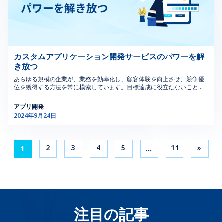
題を特定し対応します。ユーザーフィードバックに基づい
在的なリスクと利益を評価し、より多くの情報に基づいた
ベーションのための強固な基盤を築きます。 >>>詳細はこちらへ：
テキスト、画像、動画がWebサイトのコンテンツの中心であり、一貫し
ンスチューニング：クエリとインデックスを最適化し、速度と効率を向
情報を提供して関心を維持します。 スケルトンスクリーン：空白のスク
て継続的に改善することで、最終的なインターフェースが
意思決定を行うことができます。 安全管理：安全管理ソ
Androidアプリ開発 | Androidアプリ開発の流れと開発言語 2.2.強化さ
たレイアウトで簡単にナビゲーションできるように構造化されていま
上させます。 データベース管理：バックアップ、セキュリティ、および
リーンや読み込みスピナーは不要です。スケルトンスクリーンには、今
直感的で効果的であることが保証されます。シカゴのUIデ
フトウェアを変更プロセスに組み込むことで、安全リスク
れたセキュリティと拡張性 Androidアプリ開発会社は、強化されたセキ
す。 限られた対話性：Webアプリとは異なり、Webサイトは主に最小限
データベースの全体的な健全性を管理します。 データベース管理をアウ
後のコンテンツの基本レイアウトが表示され、ユーザーに期待するもの
ザイナーの給与は、専門家がこの分野で優れていることに
を特定し、対処することができ、職場全体の安全性を高め
ュリティと拡張性の点で重要な利点を提供します。現在の風景では、デ
の対話要素を備えた静的コンテンツを提供します。連絡先やフィードバ
トソーシングすることで、企業はデータベース技術に関する深い専門知
が伝わります。 直感的なナビゲーションとスムーズな遷移に重点を置く
対する高い価値を反映しています。 これらのステップに
ることができます。 […]
ータ侵害が広まっているため、ビジネスは重要な情報を保護するために
ック用の基本的なフォーム、そして簡単な検索機能が一般的なウェブサ
識を持つ専門家によってデータが効率的かつ安全に処理されます。 どの
ことで、モバイルアプリのデザインは自然で楽なユーザーエクスペリエ
従うことで、UIデザインの志望者は、特にシカゴの動的な
堅牢な対策が必要です。 カスタム開発により、高度な暗号化プロトコル
イトの特徴ですが、ユーザーの入力は一般に制限されています。 公開ア
プログラミングサービスをプログラマーにアウトソーシングするかを検
ンスを促進し、ユーザーがアプリを探索して利用することを促します。
の実装が可能になり、データの送受信および保存中も安全性が確保され
テクノロジー環境で組み込みUIデザインプロジェクトを効
クセス性：ほとんどすべてのWebサイトのコンテンツは一般にアクセス
討する際、企業は社内の能力、プロジェクトの要件、長期的な目標を評
モバイルアプリデザイナーの専門知識は、ユーザーが愛するアプリの作
カスタムアプリケーション開発サービスのパワーを解
ます。さらに、マルチファクタ認証をサポートすることで、従来のパス
可能です。ユーザーはユーザーアカウントやログインの資格を必要とせ
価する必要があります。以下は、アウトソーシングプログラミングサー
成に役立ちます。 >>> 詳しくはこちら：アプリプログラミングについて
果的に取り組むことができます。 4.シカゴのUIデザイナー
き放つ
ワードシステムを超えてセキュリティを向上させ、不正アクセスから保
ずに自由にブラウズできます。このオープンなアクセス性は、広範なオ
ビスの種類ごとに、主な考慮事項をまとめた表です。 サービスの種類 重
解説 1.2.優されたUIデザイン モバイルアプリデザイナーによって作成さ
を目指す人のための5つのヒント UIデザインの分野に飛び
護します。 さらに、カスタムAndroidアプリの開発は定期的な監査と侵
ーディエンスに情報を展示するために理想的です。 1.2. Webサイトの利
要な考慮事項 Web開発 ・レスポンシブデザインのニーズ […]
れた、よく設計されたアプリは、見た目が優れているだけでなく、ユー
あらゆる規模の企業が、業務を効率化し、顧客体験を向上させ、競争優
込むことは、特にシカゴのような活気のあるテックシティ
入テストを通じて積極的なセキュリティ姿勢を促進します。これらの先
点 費用対効果の良さ：Webサイトは一般にWebアプリよりも作成および
ザーが何度も戻ってくるようになります。きちんと設計されたUI は、魅
位を獲得する方法を常に模索しています。目標達成に役立たないことが
では、エキサイティングでありながらも挑戦的です。始め
制的な対策により、潜在的な脆弱性を早期に特定および緩和し、新興の
維持コストが低くなります。これは予算に制約のあるビジネスやオンラ
力的で整理されたデジタルストアフロントのようなものです。これによ
判明したソリューションの1つが、カスタムアプリケーション開発サービ
たばかりでも、キャリアを進めたい場合でも、シカゴで成
サイバー脅威に対するアプリの耐久性を強化します。 企業が成長するに
インでの活動を始める企業にとって魅力的な選択肢となります。 迅速な
り、ユーザーは快適に感じ、アプリで達成したいタスクに集中できま
スです。このブログ記事では、カスタムアプリケーション開発の世界を
アプリ開発
功するための5つの基本的なヒントを紹介します。 >>>詳
つれて、拡張性はますます重要になります。カスタムAndroidアプリ開
開発と展開：webサイトの開発は比較的迅速なプロセスであり、オンラ
す。明確でプロフェッショナル、そして目に優しいアプリが与える第一
掘り下げ、Web、モバイル、ソフトウェアアプリケーションなど、さま
2024年9月24日
しくはこちら：共同開発ソフトウェアの力: 効率性とイノ
発代理店は、モジュラーなアーキテクチャを採用したソリューションを
インプレゼンスを迅速に立ち上げることができます。特に迅速にオンラ
印象と考えておいてください。 ホワイトスペースはネガティブスペース
ざまな側面を探ります。 カスタムアプリケーション開発とは？ カスタム
提供し、新機能をシームレスに統合することなくシステム全体を妨げる
ベーションの向上 #1.シカゴのデザイン教育機会を活用す
インでの存在を確立する必要があるビジネスにとって非常に有益です。
とも呼ばれ、モバイルアプリのデザインの読みやすさと美しさを大幅に
アプリケーション開発サービスにより、企業独自のニーズに合わせて特
ことなく可能にします。このモジュラーなアプローチにより、ユーザー
広範なアクセス性：インターネット接続とウェブブラウザがあれば誰で
向上させることができる強力なデザインツールです。これを効果的に活
る 教育への投資は、UIデザインで成功するために重要で
別に設計されたソフトウェアアプリケーションを作成することを可能に
の要求とデータの増加に応じてアプリを効率的に拡張し、適応させるこ
もwebサイトにアクセスできます。これにより地理的な障壁がなくな
用する方法は次のとおりです。 コンテンツの分離：空白スペースを使用
します。一般的な既成ソリューションとは異なり、カスタムアプリケー
す。シカゴには、著名な機関やオンラインプラットフォー
2
3
4
5
11
»
1
…
とができます。さらに、クラウドテクノロジーを活用することで、必要
り、グローバルなオーディエンスにコンテンツを公開できます。 検索エ
して、さまざまなコンテンツセクション間に明確な境界を作成し、ユー
ションはーから構築されるため、ワークフロー、ユーザーエクスペリエ
ムを通じて、多くのUIデザインクラスの選択肢がありま
に応じて柔軟なリソース割り当てとストレージの拡張が可能になり、拡
ンジン最適化（SEO）の友好性：ウェブサイトは検索エンジン結果ペー
ザーが情報を簡単にスキャンして理解できるようにします。 強調：行動
ンス、全体的なビジネス目標に完全に適合します。 カスタムアプリケー
す。地元の大学や専門のデザインスクールでは、UI/UX原
張性が向上します。 2.3.ユーザーエクスペリエンスとお客様のエンゲー
ジ（SERP）で高いランキングを得るよう最適化できます。この有機的な
喚起や重要な情報などの重要な要素を十分な空白で囲み、ユーザーの注
ション開発サービスは、デジタル変革、効率性の向上、競争上の優位性
則、ソフトウェアツール、ベストプラクティスなど、さま
ジメント向上 Androidアプリ企業は、お客様のニーズに合わせたユーザ
可視性はwebサイトのトラフィックとブランド認知を大幅に増加させる
意を引きます。 読みやすさの向上：テキストの行と段落の間隔を広げ
を求める企業にとって強力なツールです。資格のあるプロバイダーと協
ざまなトピックがカバーされています。 地元の機関：シ
ーエクスペリエンスを創造し、お客様のエンゲージメントと満足度を向
可能性があります。 ユーザーの技術的な障壁の低さ：webサイトへのア
て、読みやすさを向上させ、目の疲れを軽減します。 明確に定義された
力することで、カスタムモバイルアプリケーションやその他のカスタム
カゴ美術館（SAIC）やデポール大学など、UI/UXデザイン
上させることに焦点を当てています。直感的で使いやすいインターフェ
クセスには特別なソフトウェアや技術的な専門知識は必要ありません。
視覚的な階層は、アプリ内でユーザーを誘導する地図のようなもので
ソフトウェアソリューションの可能性を最大限に引き出し、ビジネスを
ースの設計により、Androidアプリ開発企業は貴社のブランドに合わせ
に特化したコースを提供している機関に参加を検討しまし
ユーザーは単にwebブラウザとインターネット接続があればよく、誰で
す。明確なナビゲーションシステムを作成する方法は次のとおりです。
前進させることができます。 >>> もっと見る: Androidアプリ開発 |
て多様なユーザーのニーズに応えることができます。アクセシビリティ
も使いやすいです。 >>> もっと見る: アプリプログラミングについて解
サイズと太さ：重要な要素を目立たせます。見出しや重要な情報には、
ょう。 […]
Androidアプリ開発の流れと開発言語 2. カスタムアプリケーション開発
注目の記事
機能を備え、シームレスで包括的なユーザーエクスペリエンスを提供し
説 1.3. Webサイトの制限 限られた機能性：ウェブサイトは複雑なユー
大きいフォントと太字を使用します。 色の力：色は重要な機能を強調
サービスを理解する カスタムアプリケーション開発サービスは、専門企
ます。 カスタムモバイルアプリ開発企業は、お客様のエンゲージメント
ザーインタラクションやデータ処理には理想的ではありません。主に静
し、視覚的な興味をそそります。戦略的に色を使用してユーザーの注意
業または専門チームが提供する包括的な専門ソリューションですが含ま