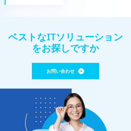
上の学生が、Newwave
リティ: Webアプリは、成長するユーザーベースに対応するために簡単に
ズレベルのビジネスインテリジェンス ソリューションに至るまで、包括
場環境を目の当たり
適応することができます。プロジェクトが進展するにつれて、Webアプ
的なカスタムWebアプリケーション開発サービスを提供しています。ア
ました。ISO9001
リは基盤となるインフラストラクチャーに大規模な変更を必要とせず
ジャイル手法と継続的インテグレーションを重視し、タイムリーな納品
キュリティプロトコ
に、増加するデータ量やユーザー数を処理できます。これにより、急速
とシームレスな展開を実現しています。 CodeCraft：セキュリティとパ
ならないため、いく
な成長が見込まれるビジネスにとって理想的です。 クロスプラットフォ
フォーマンスに重点を置くCodeCraft は、堅牢で安全なウェブアプリケ
ームの互換性: 特定のデバイスにインストールが必要なネイティブアプリ
ましたが、このツア
ーションを求める企業にとって、信頼できるパートナーとしての地位を
と異なり、WebアプリはWebブラウザを通じてどんなデバイスからでも
確立しています。その専門知識は、金融、ヘルスケア、eラーニングな
科、さらには教室を
ベストなITソリューション
アクセス可能です。この柔軟性により、ユーザーに広範なアクセスが提
ど、さまざまな業界に及んでいます。 InnovativeBits：モバイルアプリ
応用されている技術
供されます。 中央集権化された更新: […]
ケーションの開発能力に加え、InnovativeBitsは、人工知能（AI）や機
学ばせることができ
をお探しですか
械学習（ML）などの新技術の活用に特に重点を置いたカスタムソフトウ
イン1・マネージャー
ェアアプリケーション開発サービスを提供しています。 3.2. カスタムモ
ティング・マネージャー
バイルアプリケーション開発サービス 今日の競争の激しい環境では、他
氏、人事部リーダーのH
社と差別化を図り、顧客に独自の価値を提供することが重要です。カス
に関するさまざまな
タムアプリケーション開発の主要分野であるカスタムモバイルアプリケ
回答を得ました。 L
ーション開発サービスでは、次のことが可能になります。 タスクの自動
お問い合わせ
化：反復的なタスクを自動化することで、チームの時間とリソースを解
イト開発、ブロック
放します。 […]
ーディングの基礎に
関する多くの質問に
た、彼のインスピレ
キャリアストーリー
階でも、情熱のある
れを追求する動機付
その後、Khanh L
際のソフトウェア開
うなもので、各メン
協力しているかを理