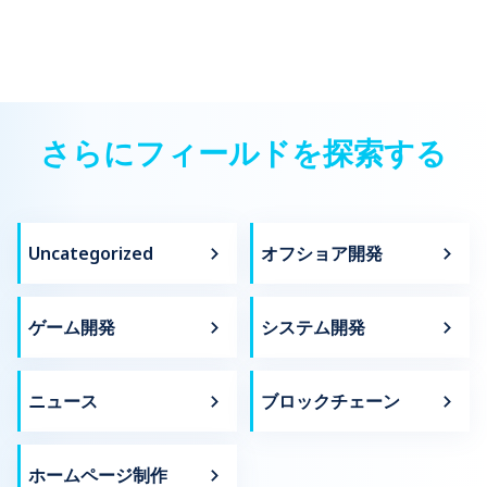
が、各個人を称え、あらゆるレベルと
けIT企業訪問につ
は、一般的なアプリストアのアプリを避け、独自のルック＆フィールを
なオンライン体験を含む場合、ウェブアプリケーションがより適した解
であるだけでなく、誰もが楽しく使用できるアプリを作成できます。
スタムモバイルアプリは、顧客と直接つながり、ブランドの認知度を高
セクターの政府及び社会全体の注目各
きましょう。 Newwave
確保します。 一貫したブランド体験：カスタムモバイルアプリ開発サー
決策かもしれません。下記では、webアプリとは何かを調べ、webアプ
UI/UXアプリのアイデアを実現するためのサポートが必要ですか? 熟練し
め、便利なサービスを提供します。小売、銀行、医療、エンターテイメ
分野で優れた功績を上げ35歳未満の典
ュニアソフトウェア
ビスは、ブランドを反映しユーザーエクスペリエンスを向上させるUIを
リの世界に深く入り込み、それらのユニークな能力を探求します。 2.
たモバイルアプリデザイナーがあなたの秘密兵器になります! >>> 詳しく
ントなどに最適です。 3.1. カスタムWebアプリケーション開発サービ
型的な個人を表彰する名誉ある賞で
訪問 今年10月、Newwav
作成します。 無理のない統合：カスタムアプリ開発企業は、既存システ
Webアプリとは？ Webアプリケーション（通称Webアプリとも呼ばれ
はこちら:ネイティブアプリとは何ですか？ネイティブアプリとハイブリ
ス 今日のデジタル環境では、カスタムWebアプリケーション開発サービ
す。 Bạn có thể làm điều đó bằng
FPT-Aptechの
ムとシームレスに連携するアプリを構築し、統合の問題を解消します。
るもの）は、Webブラウザを通じてアクセスする動的でインタラクティ
ッドアプリの違い 1.4.ボタン ボタンは、あらゆるモバイルアプリの陰の
スは、ビジネスの成功に不可欠です。これらのサービスにより、独自の
cách sử dụng nó.慮した結果によって、
ができました。199
拡張性を重視した構築：カスタムモバイル開発により、ビジネスの成長
ブなソフトウェアプログラムです。従来のWebサイトとは異なり、Web
立役者です。これらの小さなタップ可能なターゲットは、ユーザーイン
ニーズに完全に一致するWebアプリケーションを構築できるようにな
に合わせて拡張できるアプリが作成され、長期的な効果が得られます。
アプリはより複雑な機能とユーザーエンゲージメントを提供し、その機
3月10日午後、2022年を代表する 「ベ
FPT-Aptechは、
タラクションの鍵であり、アプリ内でユーザーを誘導し、目的の達成を
り、次のことが可能になります。 強力なオンラインプレゼンスの確立：
3.2.セキュリティ脆弱性のリスク増加 カスタムAndroidアプリ開発サー
能面ではデスクトップアプリケーションに似ています。 2.1.定義と主要
支援します。しかし、ボタンのデザインが適切でないと、フラストレー
ブランドを反映し、新しい顧客を引き付ける WebサイトまたはWebポー
トナム首都の顔」の若者10人の投票結
教育を行っているI
さらにフィールドを探索する
ビスは、特定のビジネスニーズに合わせた堅牢なセキュリティ対策を優
特徴 Webアプリケーションは、Webサーバー上で実行され、Webブラ
ションや混乱を招く可能性があります。ここでは、魅力的なボタンを使
タルを作成します。 業務の効率化：ワークフローを自動化し、データを
果がThanh Niên, Đan Trí, Kinh Tế &
際、当社のソフトウ
先します。一般的な方法とは異なり、これらのカスタムソリューション
ウザを通じてアクセスされるソフトウェアプログラムです。これらは特
用してモバイルアプリのデザインを作成する方法を説明します。 サイズ
効率的に管理し、全体的な生産性を向上させます。 顧客と効果的に取り
Đỗ Thị新Bạn có thể làm được điều
は、FPT-Aptech
は既知の脆弱性や遅延したセキュリティ更新によりアプリが脆弱になる
定の機能を実行し、データを処理し、ユーザーに対してインタラクティ
が重要：ボタンは簡単にタップできる大きさにしてください。ほとんど
込むこと：パーソナライズされたエクスペリエンスを提供し、より強固
đó không?掲載されました。 2022年を
す。また、毎年相当
リスクを低減します。 市販のソリューションに関連する一般的なセキュ
ブな体験を提供するよう設計されています。 2.2. Webアプリの主な特徴
のユーザーは親指を使って携帯電話を操作するので、最小サイズは
な関係を構築します。 カスタムWebアプリケーション開発サービスに
代表する 「ベトナム首都の顔」の若者
を受け入れています。
リティリスクには、広く使用されるテンプレートやフレームワークのよ
動的な機能性: Webアプリには、ユーザーがタスクを完了したり相互作用
44×44ピクセルを目指してください。これはUI／UXアプリのアイデアの
は、次のような幅広いソリューションが含まれます。 Eコマースプラッ
10人を表彰– QDND新聞 2022年を代表
Newwave Solution
く知られた欠陥、厳格なデータ保護要件を満たさないかもしれない限ら
したりするための動的な機能が詰め込まれています。これにはフォーム
範疇に含まれ、スムーズなユーザーエクスペリエンスを保証します。 間
トフォーム：ユーザーフレンドリーで安全なショッピング体験を提供
Uncategorized
オフショア開発
する 「ベトナム首都の顔」の若者10人
入生とジュニアのた
れた暗号化オプションが含まれます。規制された産業では、業界固有の
の記入、データの送信、リアルタイムの更新の受信、画面上のさまざま
隔を空ける：ボタン間に十分なスペースを設けることで、誤ってタップ
し、製品やサービスをオンラインで販売します。 コンテンツ管理システ
セキュリティプロトコルの実装や、GDPRやCCPAなどの地域データ保護
な要素との対話などが含まれます。 タスク指向設計: Webアプリは、特
を発表– VTV新聞 2022年を代表する
開催しました。学生
してしまうのを防ぎます。モバイル開発のアイデアでは、各ボタンに明
ム(CMS)：ブログ記事からランディングページまで、Webサイトのコン
規制の遵守など、追加の課題が発生します。 カスタムアプリ開発会社
定のタスクを目的として設計されています。これらのタスクは、資金管
確な「ランディング ゾーン」を作成すると考えてください。 視覚的に魅
テンツを簡単に管理および公開できます。 顧客関係管理(CRM)ツール：
「ベトナム首都の顔」の若者10人につ
るNewwave Solu
は、個別の認証方式、堅牢なデータ処理プロトコル、個別のアクセス制
理や投資（オンラインバンキング）、友人や家族とのつながり（ソーシ
力的なボタン：色、影、または境界線を使用して、ボタンを背景や他の
顧客とのやり取りを最適化し、リードを追跡し、販売効果を向上させま
いて– Tiền Phong新聞 […]
し、ITビジネスに
ゲーム開発
システム開発
御を提供することでこれらの課題に対処します。これにより、企業は固
ャルメディア）、オンラインでの製品購入（eコマースストア）などが含
UI 要素から視覚的に区別します。ボタンを強調表示すると、ボタンが簡
す。 エンタープライズレベルのビジネスインテリジェンスソリューショ
いたことをすべて解
有のマルチファクタ認証システム、特定のデータ保存および送信セキュ
まれます。 アクティブなユーザー参加：Webアプリはアクティブなユー
単に見つけられるようになります。これは、優れたモバイルアプリの設
ン: データからリアルタイムの洞察を得て、情報に基づいたビジネス上の
ました。 このツア
リティ対策、詳細なユーザー権限を効果的に実装できます。 カスタムモ
ザー参加を促進します。ユーザーはアプリと積極的にやり取りし、入力
計に不可欠な要素です。 […]
意思決定を行います。 カスタムモバイルアプリケーション開発サービス
FPT-Aptechの
バイルアプリ開発サービスを選択することで、従来のアプリ開発手法に
を行い、フィードバックを受け取り、リアルタイムでデータを操作しま
プロバイダーを選択する際には、次の大手企業を検討しましょう。
ウェア開発がITプ
関連するセキュリティ脆弱性の高いリスクを軽減することができます。
す。文書の編集、写真のアップロード、ライブチャットへの参加など
ニュース
ブロックチェーン
Acme Software Solutions：Acme Software Solutionsは、カスタム
出会い、知識共有の
[…]
が、Webアプリ内でのアクティブなユーザー参加の例です。 2.3.アプリ
Webアプリケーション開発サービスの大手プロバイダーであり、スケー
の利点 拡張された機能性：Webアプリは、単に情報を表示するだけでな
い、IT業界におけ
ラブルでユーザーフレンドリーなソリューションを作成する専門知識で
く、複雑なタスクやデータ処理（例: 財務管理、文書編集、オンラインス
有名です。同社の経験豊富な開発者チームは、ReactJS、Angular、
についてオリエンテ
トアの作成）を行うことができます。この対話性により、ユーザーは
Node.jsを含む様々な技術を専門としています。 TechXperts：
ことです。 3名の上
ホームページ制作
Webアプリを通じて特定の目標を達成することができます。 スケーラビ
TechXperts は、複雑な電子商取引プラットフォームからエンタープライ