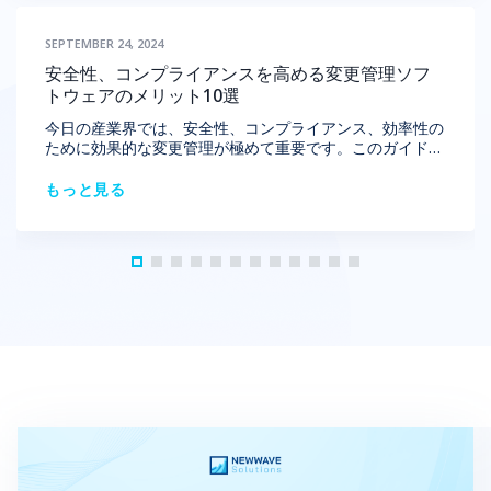
は、活気に満ちた進化する分野です。これは、ウェブサイ
トやモバイルアプリなど、さまざまなデジタルプラットフ
SEPTEMBER 24, 2024
ォームのために視覚的に魅力的で機能的なインターフェー
スを作成することを含みます。シカゴの多様な市場は、UI
安全性、コンプライアンスを高める変更管理ソフ
デザインのトレンドに影響を与え、シカゴのUIデザイナー
トウェアのメリット10選
は直感的でユーザー中心のソリューションを作成するよう
に促されています。 シカゴのUIデザインは、多様なデジ
今日の産業界では、安全性、コンプライアンス、効率性の
タル製品のために魅力的で使いやすいインターフェースを
ために効果的な変更管理が極めて重要です。このガイドで
作成します。シカゴのUIデザイナーとして成功するために
は、特に石油・ガスなどの分野で、業務上の変更、プロセ
は、シカゴの組み込みUIデザインのトレンドを常に把握
スの安全性、規制遵守を管理するためのMOCソフトウェ
もっと見る
し、地元の求人市場を理解することが重要です。シカゴの
ア（変更管理ソフトウェア）について解説します。 1．変
UIデザイナーの給与を知ることで、キャリアの展望につい
更管理ソフトウェアとは？ 変更管理ソフトウェアは、組
て貴重な洞察を得ることができ、専門的な旅の計画に役立
織内の変更管理プロセスを処理し、合理化するために設計
ちます。 1.1.効果的なUIデザインの重要な原則 効果的な
された専門ツールです。このソフトウェアは、業務上、手
UIデザインは、直感的で視覚的に魅力的なインタラクショ
続き上、または規制上の変更であっても、業界標準へのコ
ンを作成することを含みます。シカゴでは、テクノロジー
ンプライアンスを維持しながら、円滑かつ安全に実施され
業界が急速に進化しているため、よくデザインされたUIが
ることを保証します。 MOCソフトウェアは通常、以下の
製品の成功にとって決定的である場合があります。マスタ
ような機能を提供しています。 変更の影響分析：提案さ
ーすべき基本的なガイドラインは以下の通りです。 明確
れた変更が既存のシステムやプロセスに与える影響を評価
さとシンプルさ：優れたUIは、簡単にナビゲートできるべ
します。 コンプライアンス管理：規制上の変更管理ソフ
きです。シカゴのUIデザイナーは、使いやすさを向上させ
トウエアを含め、変更が規制要件や業界標準に準拠してい
るために複雑さを減らすことに焦点を当てることが多いで
ることを確認します。 プロセス安全性管理：プロセス安
す。 一貫性：すべての要素にわたって一貫したデザイン
全性管理ソフトウェアを通じて、業務変更に関連するリス
言語を維持することが重要です。組み込み用のシカゴのUI
クを特定し、軽減します。 インシデント管理：多くの場
デザインにおいて、この一貫性は、ユーザーがシームレス
合、安全監査ソフトウェアによってサポートされます。