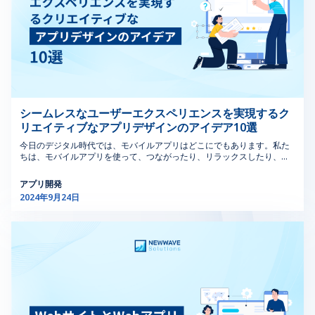
柔軟性と拡張性の面で大きなメリットが得られます。開発チームのアウ
発のさまざまな側面にわたります。 Androidアプリ開発会社はココーデ
サービスは、多くのメリットを提供する一方で、コミュニケーションの
と、シンプルさを維持することが重要です。インターフェ
EHSソフトウェア（環境安全衛生ソフトウェア）、オペレ
トソーシングは、プロジェクトの要件に基づいて、従業員の規模と構成
ィングの専門知識だけでなく、Android開発の最新のトレンドとベスト
障壁、時差、セキュリティリスク、品質管理の維持などの課題もありま
ースはナビゲートしやすく、ユーザーに明確なフィードバ
ーショナル・リスク管理ソフトウェアは、包括的なリスク
を迅速に調整することができます。新しいイニシアチブのために増員す
プラクティスを深く理解しています。初期のコンセプトからローンチ後
す。これらは、アウトソーシングパートナーを慎重に選定し、適切な管
ックを提供するべきです。 パフォーマンス：組み込みシ
管理のための安全コンプライアンス・ツールとプロセス・
る必要がある場合でも、完了後に縮小する必要がある場合でも、アウト
のサポートまで、アプリ開発の全過程を通じてサポートを提供します。
理戦略を実施することで軽減することができます。 2.アウトソーシング
ステムはしばしばリソースが限られています。デザインは
ハザード分析ソフトウェアを統合することで、この効率化
ソーシングは正規雇用の複雑さを伴わない合理的なアプローチを提供し
具体的には以下の通りです。 1.1.カスタムモバイルアプリの作成におけ
できるプログラミングサービスの種類 プログラミングサービスのアウト
パフォーマンスを最適化し、システムが過負荷になること
に貢献します。 2.10．詳細なマネジメント・レビュー
ます。 さらに、アウトソーシング海はtsyチームは、進化するプロジェク
るAndroidアプリ開発会社の役割 Androidアプリ開発会社の役割は、コ
ソーシングは、多様なビジネスニーズに対応できます。利用可能なサー
なくスムーズで効率的に動作するようにする必要がありま
MOCソフトウェアは、詳細なレポートとレビュー機能を
トの要求に適応することに長けています。新しいテクノロジーを迅速に
ーディングやデザインにとどまらず、戦略的パートナーとしての側面も
ビスの種類を理解することで、企業はどのコーディングタスクをアウト
す。 アクセシビリティ：組み込みシステムのデザインで
提供し、変更管理活動に関する洞察を提供します。これに
統合し、必要に応じて専門知識を導入し、プロジェクトの方向性の変化
含みます。これらの企業は、コストを最適化しながらビジネスに強力な
ソーシングするか決定することができます。ここでは、企業がアウトソ
に合わせて体制を調整することができます。このような柔軟性により、
モバイルプレゼンスを確立するのに役立ちます。 まず、ビジネスの目標
は、特定のアクセシビリティニーズを持つユーザーを含
は、変更の有効性、コンプライアンス、および安全性に関
ーシングすることの多い一般的なプログラミングサービスの種類をいく
お客様のプロジェクトは市場の変化に機敏に対応し、ダイナミックな環
やターゲットオーディエンスを深く理解し、アプリの各機能が必要でコ
つか紹介します。 2.1.Web開発とデザイン Web開発とデザインは、プロ
シームレスなユーザーエクスペリエンスを実現するク
む、さまざまなユーザーインタラクションを考慮する必要
するレポートの作成が含まれます。これらのレビューは、
境において競争力を維持することができます。 2.5.コア・コンピテンシ
スト効果があることを保証します。明確な計画があることで、開発を合
グラミングサービスのアウトソーシングで人気の高い分野です。これに
があります。 統合：組み込みシステムのUIデザインは、
変更ソフトウェアレビューの管理をサポートし、経営陣が
リエイティブなアプリデザインのアイデア10選
ーとイノベーションの重視 今日の競争の激しいビジネス環境では、コ
理化し、高コストの修正や遅延を防止します。 熟練したデザイナーは、
は、Webサイト、Webアプリケーション、eコマースプラットフォーム
デバイスのハードウェアおよびソフトウェアコンポーネン
傾向を特定し、パフォーマンスを評価し、変更管理の実践
ア・コンピタンスに集中し、イノベーションを推進することが、長期的
視覚的に魅力的で直感的なユーザーインターフェースを作成し、
の作成と維持が含まれます。Web開発におけるプログラミングのアウト
今日のデジタル時代では、モバイルアプリはどこにでもあります。私た
トとシームレスに統合する必要があり、ユーザー体験が一
を改善し向上させるための情報に基づいた意思決定を行う
な成功のために極めて重要です。開発チームのアウトソーシングを雇用
Androidのデザインガイドラインに準拠してシームレスなユーザーエク
ソーシングには、以下のようなものがあります。 フロントエンド開発：
ちは、モバイルアプリを使って、つながったり、リラックスしたり、用
貫して機能的であることを保証します。 >>>詳しくはこち
のに役立ちます。 >>> もっと見る：フィンテック・ソフ
することで、社内のリソースを解放し、プロジェクトに新鮮な視点をも
スペリエンスを提供します。これにより、追加のデザインリソースが不
HTML、CSS、およびReact、Angular、Vue.jsなどのJavaScriptフレーム
事を済ませたり、さらには健康状態を追跡したりしています。しかし、
ら：安全性とコンプライアンスを強化する変更管理ソフト
トウェアのアウトソーシングを依頼する5つの理由 3.
たらすことで、これらの分野に大きく貢献することができます。 製品革
要になり、貴社のアプリが際立つことが保証されます。 開発者は最新の
ワークを使用してユーザーインターフェースを作成します バックエンド
アプリストアには数百万もの選択肢があふれています。どうすれば、自
アプリ開発
ウェアの 10点 のメリット 3.1.組み込みUIデザインとは何
MOCソフトウェアの特殊用途 MOCソフトウェア（変更管
新：事業成長を促進する新製品や新機能の構想にリソースを割きます。
ツールやフレームワークを使用して、すべてのデバイスで優れたパフォ
開発：Python、Ruby、PHP、Node.jsなどでサーバーサイドのロジック
分のアプリを目立たせることができるでしょうか。その答えは、シーム
2024年9月24日
顧客との関係：より深いつながりを育むことで、顧客満足度とロイヤル
ーマンスを発揮する清潔でスケーラブルなコーディングを作成し、あら
か、シカゴでどのように使用されているか？ 組み込み用
理ソフトウェア）は、さまざまな業界の変更に対応できる
を構築します。 フルスタック開発：フロントエンドとバックエンドを組
レスなユーザー（UI/UX）を優先するモバイルアプリ開発のアイデアに
ティを高めます。 開発業務をアウトソーシングすることで、リソース配
ゆる開発段階で厳密なテストを実施して早期にバグを修正します。これ
み合わせた開発をします。 CMS開発：WordPress、Drupal、Joomlaの
あります。このガイドでは、モバイルアプリデザインを成功させる秘訣
のUIデザインは、インターフェースが大きなデバイスまた
ように設計されており、特定の部門に合わせた特殊なアプ
分を最適化できるだけでなく、開発チームのアウトソーシングから新鮮
により、将来のメンテナンスコストを節約します。 ローンチの際には、
ようなプラットフォームでの作業です。 これらの作業をアウトソーシン
を解き明かし、魅力的で忘れられないモバイルアプリデザインを作成す
はアプリケーションに統合されているシステムのためにUI
リケーションも用意されています。その役割は、スムーズ
な視点や専門的な知識を得ることができます。これにより、組織内にイ
会社がGoogle Playストアの要件を満たすように、アプリの展開プロセ
グすることで、専門の開発者を活用し、迅速かつコスト効率よくオンラ
るためのクリエイティブなコンセプト10選を紹介します。 この包括的な
を作成することを含みます。従来のUIデザインがスタンド
でコンプライアンスに準拠した効率的な変更管理を行う上
ノベーションの文化が醸成され、次のような効果が期待できます。 アイ
ス全体を担当します。また、アプリの可視性とダウンロード数を最大化
インプレゼンスを確立または強化することができます。 >>> もっと見る:
リソースでは、最先端のモバイルアプリデザインのトレンドとベストプ
アロンのソフトウェアに焦点を当てるのに対し、シカゴの
で極めて重要です。ここでは、MOCソフトウェアが石
デアの相互受粉：新しいアイデアや解決策を生み出すために、あなたの
するために魅力的なリスティングを作成し、投資対効果を高めます。 ロ
アウトソーシングとオフショアリング：戦略的なビジネス決定において
ラクティスについて詳しく説明します。基本的なUI/UXの原則を探り、
組み込みUIデザインは、医療機器、産業機械、または消費
油・ガスのようなリスクの高い産業と一般産業の両方の現
チームとアウトソーシングされた専門家の見識を融合させます。 現状へ
ーンチ後も、彼らは迅速かつ効率的に問題を解決し、常駐チームを必要
どちらが優れているか 2.2.モバイルアプリ開発 スマートフォンやタブレ
ユーザー中心のビジョンを実現するための革新的なモバイルアプリデザ
者向け電子機器など、インターフェースがハードウェアシ
場でどのように適用されているかを紹介します。 3.1．石
の挑戦：部外者は新鮮な視点をもたらし、既成の慣習に疑問を投げか
とせずに継続的なサポートとメンテナンスを提供します。さらに、ユー
ットの普及に伴い、モバイルアプリ開発はあらゆる分野の企業にとって
インのアイデア10選を紹介します。アプリのデザインを優れたものに変
ステムの重要な部分であるデバイスに関連しています。
油・ガス産業 石油・ガス産業では、探査・生産・精製活
け、改善に導くことができます。 継続的な学習：新しい技術や方法論に
ザーエンゲージメントとパフォーマンスをモニタリングするための分析
不可欠なものとなっています。モバイルアプリ開発のアウトソーシング
える準備をしましょう。 1. モバイルアプリデザインのUI/UXのコツ 今日
触れることで、継続的なスキル開発とイノベーションが促されます。 つ
ツールを統合し、継続的な改善と最適化を可能にします。 経験豊富な
シカゴでは、技術が進化し続ける中で、組み込み用のUIデ
動に伴う複雑なリスクへの対応に、変更管理ソフトウェア
コーディングは、以下のような専門スキルを提供します。 ネイティブア
のモバイルファーストの世界では、魅力的なモバイルアプリデザインを
まり、開発チームのアウトソーシングは、戦略的思考、イノベーショ
Androidアプリ開発会社とのパートナーシップは、市場で優れたカスタ
プリ開発：iOS（SwiftまたはObjective-Cを使用）またはAndroid（Java
作成することが、ユーザーの注目を集め、エンゲージメントを促進する