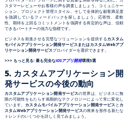
スタマーレビューやお客様の声を調査しましょう。コミュニケー
ション、プロジェクト管理スタイル、そして全体的な顧客満足度
を強調しているフィードバックを探しましょう。応答性、柔軟
性、期待を上回るコミットメントを強調する肯定的な声は、信頼
できるパートナーの強力な指標です。
ビジネスを前進させる完璧なソリューションを提供する
カスタム
モバイルアプリケーション開発サービスまたはカスタムWebアプ
リケーション開発サービス
プロバイダーを選択できます。
>>> もっと見る: 最も完全な
iOSアプリ開発
環境5選
5. カスタムアプリケーション開
発サービスの今後の動向
カスタムアプリケーション開発サービス
の世界は、ビジネスに無
限の可能性をもたらす画期的なテクノロジーによって常に変化し
ています。
カスタムモバイルアプリケーション開発サービス
と
カ
スタムWebアプリケーション開発サービス
の将来を形作る新たな
トレンドのいくつかを詳しく見てみましょう。