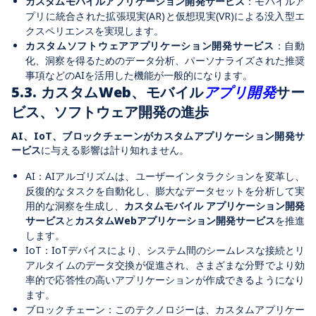
カスタムモバイルアプリケーション開発サービス
：モバイルア
プリに統合された拡張現実(AR)と仮想現実(VR)による没入型エ
クスペリエンスを実現します。
カスタムソフトウェアアプリケーション開発サービス
：自動
化、洞察を得るためのデータ分析、パーソナライズされた推奨
事項などのAIを活用した機能が一般的になります。
5.3. カスタムWeb、モバイル
アプリ開発
サー
ビス、ソフトウェア開発の進歩
AI、IoT、ブロックチェーンがカスタムアプリケーション開発サ
ービス
に与える影響は計り知れません。
AI：AIアルゴリズムは、ユーザーインタラクションを変革し、
反復的なタスクを自動化し、膨大なデータセットを分析して実
用的な洞察を生成し、
カスタムモバイル アプリケーション開発
サービス
と
カスタムWebアプリケーション開発サービス
を推進
します。
IoT：IoTデバイスにより、システム間のシームレスな接続とリ
アルタイムのデータ交換が促進され、さまざまな分野でより効
率的で応答性の高いアプリケーションが作成できるようになり
ます。
ブロックチェーン：このテクノロジーは、カスタムアプリケー