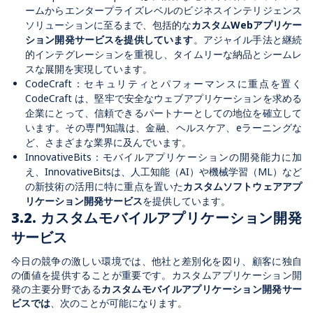
ームからエンタープライズレベルのビジネスインテリジェンス
ソリューションに至るまで、包括的な
カスタムWebアプリケー
ション開発サービスを提供しています
。アジャイル手法と継続
的インテグレーションを重視し、タイムリーな納品とシームレ
スな展開を実現しています。
CodeCraft：セキュリティとパフォーマンスに重点を置く
CodeCraft は、堅牢で安全なウェブアプリケーションを求める
企業にとって、信頼できるパートナーとしての地位を確立して
います。その専門知識は、金融、ヘルスケア、eラーニングな
ど、さまざまな業界に及んでいます。
InnovativeBits：モバイルアプリケーションの開発能力に加
え、InnovativeBitsは、人工知能（AI）や機械学習（ML）など
の新技術の活用に特に重点を置いた
カスタムソフトウェアアプ
リケーション開発サービス
を提供しています。
3.2. カスタムモバイルアプリケーション開発
サービス
今日の競争の激しい環境では、他社と差別化を図り、顧客に独自
の価値を提供することが重要です。カスタムアプリケーション開
発の主要分野である
カスタムモバイルアプリケーション開発サー
ビスでは
、次のことが可能になります。