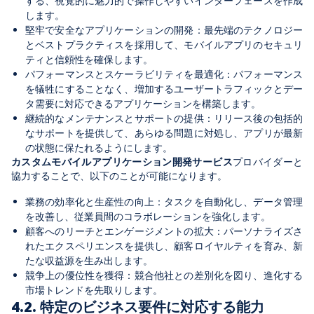
する、視覚的に魅力的で操作しやすいインターフェースを作成
します。
堅牢で安全なアプリケーションの開発：最先端のテクノロジー
とベストプラクティスを採用して、モバイルアプリのセキュリ
ティと信頼性を確保します。
パフォーマンスとスケーラビリティを最適化：パフォーマンス
を犠牲にすることなく、増加するユーザートラフィックとデー
タ需要に対応できるアプリケーションを構築します。
継続的なメンテナンスとサポートの提供：リリース後の包括的
なサポートを提供して、あらゆる問題に対処し、アプリが最新
の状態に保たれるようにします。
カスタムモバイルアプリケーション開発サービス
プロバイダーと
協力することで、以下のことが可能になります。
業務の効率化と生産性の向上：タスクを自動化し、データ管理
を改善し、従業員間のコラボレーションを強化します。
顧客へのリーチとエンゲージメントの拡大：パーソナライズさ
れたエクスペリエンスを提供し、顧客ロイヤルティを育み、新
たな収益源を生み出します。
競争上の優位性を獲得：競合他社との差別化を図り、進化する
市場トレンドを先取りします。
4.2. 特定のビジネス要件に対応する能力