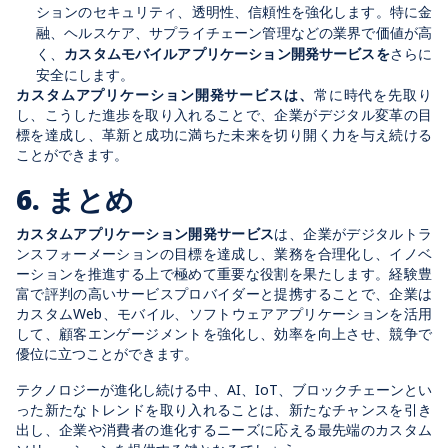
ションのセキュリティ、透明性、信頼性を強化します。特に金
融、ヘルスケア、サプライチェーン管理などの業界で価値が高
く、
カスタムモバイルアプリケーション開発サービスを
さらに
安全にします。
カスタムアプリケーション開発サービスは、
常に時代を先取り
し、こうした進歩を取り入れることで、企業がデジタル変革の目
標を達成し、革新と成功に満ちた未来を切り開く力を与え続ける
ことができます。
6. まとめ
カスタムアプリケーション開発サービス
は、企業がデジタルトラ
ンスフォーメーションの目標を達成し、業務を合理化し、イノベ
ーションを推進する上で極めて重要な役割を果たします。経験豊
富で評判の高いサービスプロバイダーと提携することで、企業は
カスタムWeb、モバイル、ソフトウェアアプリケーションを活用
して、顧客エンゲージメントを強化し、効率を向上させ、競争で
優位に立つことができます。
テクノロジーが進化し続ける中、AI、IoT、ブロックチェーンとい
った新たなトレンドを取り入れることは、新たなチャンスを引き
出し、企業や消費者の進化するニーズに応える最先端のカスタム