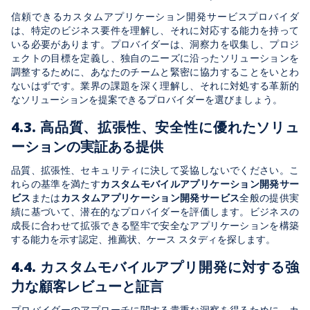
信頼できるカスタムアプリケーション開発サービスプロバイダ
は、特定のビジネス要件を理解し、それに対応する能力を持って
いる必要があります。プロバイダーは、洞察力を収集し、プロジ
ェクトの目標を定義し、独自のニーズに沿ったソリューションを
調整するために、あなたのチームと緊密に協力することをいとわ
ないはずです。業界の課題を深く理解し、それに対処する革新的
なソリューションを提案できるプロバイダーを選びましょう。
4.3. 高品質、拡張性、安全性に優れたソリュ
ーションの実証ある提供
品質、拡張性、セキュリティに決して妥協しないでください。こ
れらの基準を満たす
カスタムモバイルアプリケーション開発サー
ビス
または
カスタムアプリケーション開発サービス
全般の提供実
績に基づいて、潜在的なプロバイダーを評価します。ビジネスの
成長に合わせて拡張できる堅牢で安全なアプリケーションを構築
する能力を示す認定、推薦状、ケース スタディを探します。
4.4. カスタムモバイルアプリ開発に対する強
力な顧客レビューと証言
プロバイダーのアプローチに関する貴重な洞察を得るために、カ