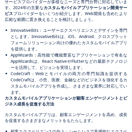
サービスプロバイダーが多様なニーズと専門分野に対応していま
す。2024年の主要な
カスタムモバイルアプリケーション開発サー
ビス
プロバイダーをいくつか紹介します。Web開発も含めたより
広範な範囲に置き換えることを検討しましょう。
InnovativeBits：ユーザーエクスペリエンスとデザインを専門
とします。InnovativeBitsは、iOS、Android、クロスプラット
フォームソリューション向けの優れたカスタムモバイルアプリ
を提供します。
AppWizards：高性能で機能豊富なアプリケーションで有名な
AppWizardsは、React NativeやFlutterなどの最新テクノロジ
ーを活用して、ビジョンを実現します。
CodeCraft：Webとモバイルの両方の専門知識を提供する
CodeCraftは、小売、医療、金融などのビジネスを強化するカ
スタムモバイルアプリを作成し、さまざまな業界に対応してい
ます。
カスタムモバイルアプリケーションが顧客エンゲージメントとビ
ジネス成長を促進する方法
カスタムモバイルアプリは、顧客エンゲージメントを高め、成長
を促進するさまざまなメリットをもたらします。
顧客エクスペリエンスの向上：シームレスで直感的なエクスペ