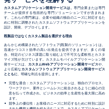
カスタムアプリケーション開発サービスは、
専門企業または専門
チームが提供する包括的な専門ソリューションですが含まれま
す。これらの専門家は、企業や組織の独自のニーズに対応するた
めに特別に調整されたカスタムソフトウェアアプリケーションを
設計、開発、デプロイします。
既製品ではなくカスタム製品を選択する理由
あらかじめ構築されたソフトウェア(既製のソリューション) は、
迅速かつコスト効率の高い出発点を提供できますが、多くの場
合、特定のビジネス課題に取り組む上で不可欠な柔軟性とカスタ
マイズ性が欠けています。カスタムモバイルアプリケーション開
発サービスは、
カスタムWebアプリケーション開発サービス
や、
より広範な
カスタムソフトウェアアプリケーション開発サービス
とともに
、明確な利点を提供します。
完璧な適合：カスタムアプリケーションは、独自のプロセス、
ワークフロー、要件とシームレスに統合されるように細心の注
意を払って作成され、ビジネスの効率と生産性を最大限に高め
ます。
競争上の優位性：お客様のニーズに対応するために特別に設計
された機能と機能を組み込むことで、カスタムアプリケーショ