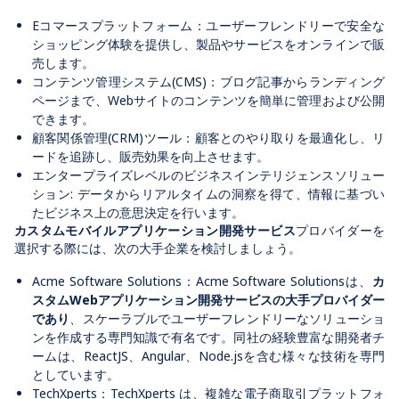
Eコマースプラットフォーム：ユーザーフレンドリーで安全な
ショッピング体験を提供し、製品やサービスをオンラインで販
売します。
コンテンツ管理システム(CMS)：ブログ記事からランディング
ページまで、Webサイトのコンテンツを簡単に管理および公開
できます。
顧客関係管理(CRM)ツール：顧客とのやり取りを最適化し、リ
ードを追跡し、販売効果を向上させます。
エンタープライズレベルのビジネスインテリジェンスソリュー
ション: データからリアルタイムの洞察を得て、情報に基づい
たビジネス上の意思決定を行います。
カスタムモバイルアプリケーション開発サービス
プロバイダーを
選択する際には、次の大手企業を検討しましょう。
Acme Software Solutions：Acme Software Solutionsは、
カ
スタムWebアプリケーション開発サービスの大手プロバイダー
であり
、スケーラブルでユーザーフレンドリーなソリューショ
ンを作成する専門知識で有名です。同社の経験豊富な開発者チ
ームは、ReactJS、Angular、Node.jsを含む様々な技術を専門
としています。
TechXperts：TechXperts は、複雑な電子商取引プラットフォ