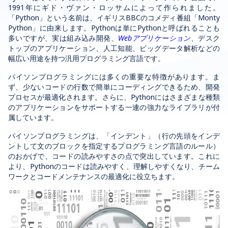
1991年にギド・ヴァン・ロッサムによって作られました。
「Python」という名前は、イギリスBBCのコメディ番組「Monty
Python」に由来します。Pythonは単にPythonと呼ばれることも
多いですが、実は組み込み開発、
Webアプリケーション
、デスク
トップのアプリケーション、人工知能、ビッグデータ解析などの
幅広い用途を持つ汎用プログラミング言語です。
パイソンプログラミングには多くの重要な特徴があります。ま
ず、少ないコードの行数で簡単にコーディングできるため、開発
プロセスが最適化されます。さらに、Pythonにはさまざまな種類
のアプリケーションをサポートする一連の強力なライブラリが付
属しています。
パイソンプログラミングは、「インデント」（
行の先頭
をインデ
ントして文のブロックを指定するプログラミング言語のルール）
のおかげで、コードの読みやすさ
の点で突出しています
。これに
より、Pythonのコードは読みやすく、理解しやすくなり、チーム
ワークとコードメンテナンスの最適化に役立ちます。