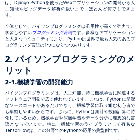
ば、Django Pythonを使ったWebアプリケーションの開発から人
工知能やビッグデータ解析の扱いまで、ほとんど何でもできま
す。
全体として、パイソンプログラミングは汎用性が高くて強力で、
学習しやすい
プログラミング言語
です。多様なアプリケーション
と大きなコミュニティにより、Pythonは世界で最も人気のあるプ
ログラミング言語の1つになりつつあります。
2. パイソンプログラミングのメ
リット
2-1.機械学習の開発能力
パイソンプログラミングは、人工知能、特に機械学習に関連する
ソフトウェア開発で広く使われています。これは、Pythonに簡潔
なソースコードがあるだけでなく、機械学習に取り組む初心者で
も学習しやすいからです。さらに、Pythonは集計や数値計算に特
化しているため、機械学習や深層学習やデータ分析に理想的な言
語となっています。特に、機械学習のライブラリとして有名な
TensorFlowは、この分野でのPythonの応用の典型例です。