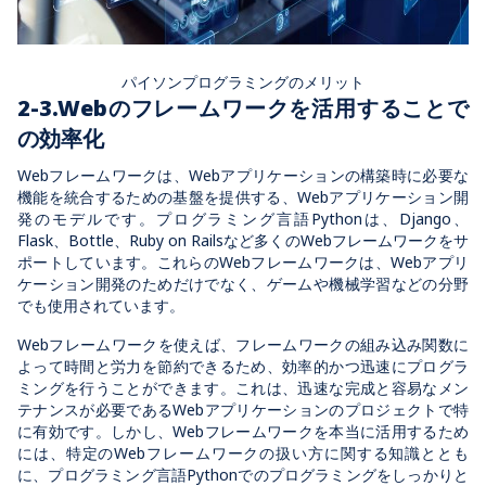
パイソンプログラミングのメリット
2-3.Webのフレームワーク
を活用することで
の
効率化
Webフレームワークは、Webアプリケーションの構築時に必要な
機能を統合するための基盤を提供する、Webアプリケーション開
発のモデルです。プログラミング言語Pythonは、Django、
Flask、Bottle、Ruby on Railsなど多くのWebフレームワークをサ
ポートしています。これらのWebフレームワークは、Webアプリ
ケーション開発のためだけでなく、ゲームや機械学習などの分野
でも使用されています。
Webフレームワークを使えば、フレームワークの
組み込み関数
に
よって時間と労力を節約できるため、効率的かつ迅速にプログラ
ミングを行うことができます。これは、迅速な完成と容易なメン
テナンスが必要であるWebアプリケーションのプロジェクトで特
に有効です。しかし、Webフレームワークを本当に活用するため
には、特定のWebフレームワークの扱い方に関する知識ととも
に、プログラミング言語Pythonでのプログラミングをしっかりと