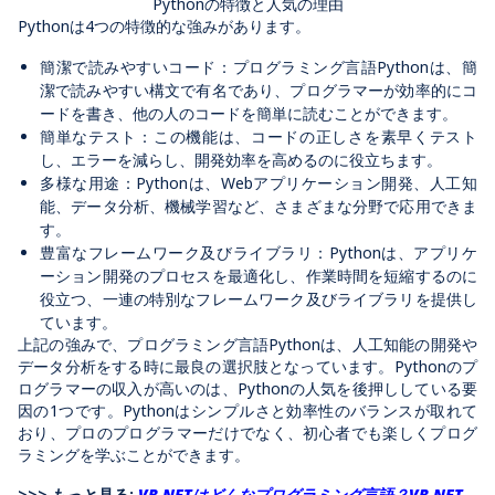
Pythonの特徴と人気の理由
Pythonは4つの特徴的な強みがあります。
簡潔で読みやすいコード：プログラミング言語Pythonは、簡
潔で読みやすい構文で有名であり、プログラマーが効率的にコ
ードを書き、他の人のコードを簡単に読むことができます。
簡単なテスト：この機能は、コードの正しさを素早くテスト
し、エラーを減らし、開発効率を高めるのに役立ちます。
多様な用途：Pythonは、Webアプリケーション開発、人工知
能、データ分析、機械学習など、さまざまな分野で応用できま
す。
豊富なフレームワーク及びライブラリ：Pythonは、アプリケ
ーション開発のプロセスを最適化し、作業時間を短縮するのに
役立つ、一連の特別なフレームワーク及びライブラリを提供し
ています。
上記の強みで、プログラミング言語Pythonは、人工知能の開発や
データ分析をする時に最良の選択肢となっています。Pythonのプ
ログラマーの収入が高いのは、Pythonの人気を後押ししている要
因の1つです。Pythonはシンプルさと効率性のバランスが取れて
おり、プロのプログラマーだけでなく、初心者でも楽しくプログ
ラミングを学ぶことができます。
>>> もっと見る:
VB.NETはどんなプログラミング言語？VB.NET