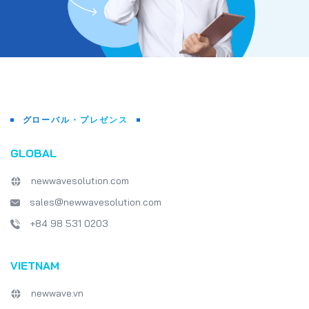
は、3Dキャラクターから悪魔やボスに至るまで、明らか
に日本の影響を受けており、魅力的なアニメを楽しんでい
るような感覚を生み出します。 2. 日本で最も人気のある
パズルゲームについて調べましょう！ 日本市場ではロー
ルプレイングゲームだけでなく、パズルゲームもゲーマー
に強く歓迎されています。 2.1 「Dragon Smash」～大
決戦～ Dragon Smashは、特別な力を備えたエキサイテ
ィングなアクションパズルゲームです。 […]
グローバル・プレゼンス
GLOBAL
newwavesolution.com
sales@newwavesolution.com
+84 98 531 0203
VIETNAM
newwave.vn