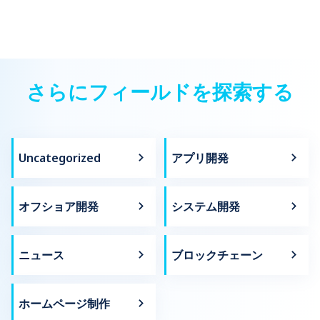
持っています。 この剣は、強く戦うための「剣」へと姿
アプリをお探しなら、これがぴったりです。パックマンは
を変えます。伝統的な家屋や日本の典型的な風景を背景に
無料の Googleゲームで、主人公が片側に穴のある円で、
試合が行われます。 刀剣乱舞のゲームプレイはシンプル
町の途中に落ちている食べ物を食べながら動き回りま
に見えますが、プレイヤーの時間と労力の投資を必要とす
す。 GooglePlayを開き、キーワード検索に「パックマ
る奥深いものです。あなたの主な任務は「剣」を練習し、
ン」と入力します。すると、検索結果の一番上にパックマ
敵と戦うことです。 さらに、この無料の楽しいゲームに
ンの映像が出現します。「プレイ」をクリックしてゲーム
は、馬の世話や農業などのサイドアクティビティもたくさ
さらにフィールドを探索する
を開始できます。パックマンを動かして食べ物を食べ、他
んあります。ゲームの細部に至るまで細心の注意が払われ
の動いているキャラクターにぶつからないようにしま
ており、日出ずる国のゲームの特徴が表れています。 刀
す。 矢印キーを使用して移動します。↑ (PgUp) で上に移
剣乱舞は2024年に最も人気のある無料ゲームコレクショ
動し、↓ (PgDn) で下に移動し、← (Home) で左に移動
ンに属します。他の興味深いゲームについても調べましょ
し、→ (End) で右に移動します。ゲームを途中で終了する
う。 >>> もっと見る: Androidで無料アプリゲームを簡単
には、画面右上の十字アイコンをタップします。 2.2
Uncategorized
アプリ開発
にダウンロードできる 1.2 RPGゲーム「Monster Hunter:
『ブロック崩し』 ゲームのインストール アプリを使用す
World」 無料の楽しいゲーム「Monster Hunter: World」
る必要はありません。ブロック崩しは非常にシンプルなゲ
は、2018年に発売されたばかりにもかかわらず、日本の
ームであり、ゲームをダウンロードするために第三者を使
パブリッシャーであるカプコンの歴史の中で最も売れたタ
用する必要もありません。 この無料のGoogle ゲームで
オフショア開発
システム開発
イトルになりました。 見逃せない素晴らしい日本のゲー
は、プレイヤーはボールを操作して画面上に並んだブロッ
ムの1つとして評価されています。このエキサイティング
クを破壊し、ボールが画面の下に落ちないようにしま
なゲームでは、プレイヤーはモンスターハンターの役割を
す。 Google Playアプリに「アタリブレイクアウト」と
引き受け、一連の強力で多様なモンスターに立ち向かいま
いうキーワードを入力すると、「Play Google Atari
ニュース
ブロックチェーン
す。 無料の楽しいゲーム「Monster Hunter: World」に
Breakout […]
は14種類の巨大な武器システムがあり、各種類の武器を
さまざまなモンスターに対して使用する場合、それぞれ長
ホームページ制作
所と短所があります。 そのため、プレイヤーは時間をか
けて各武器を理解し、使いこなす必要があります。各モン