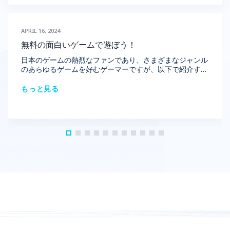
しょう。 1.1 Google Playストアとは？ Google Playは、
Googleのデジタルコンテンツ配信プラットフォームであ
り、Androidオペレーティングシステムを実行しているモ
APRIL 16, 2024
バイル向けにアプリ、ゲーム、映画、書籍、音楽を配信お
よび管理するように設計されています。ここでは、ユーザ
無料の面白いゲームで遊ぼう！
ーが単一のプラットフォームからアプリやコンテンツを簡
日本のゲームの熱烈なファンであり、さまざまなジャンル
単に検索、ダウンロード、インストールできます。
のあらゆるゲームを好むゲーマーですが、以下で紹介する
Google Playでは、無料アプリから有料アプリまで幅広い
無料の面白いゲームを本当に知っていますか？一緒に無料
サービスと、さまざまな支払いオプションや方法を提供し
の面白いゲームについて調べていきましょう。 1. ロール
ています。 1.2 Google Playのインストール方法 Google
もっと見る
プレイングゲーム – 無料の面白いゲーム RPGゲームでよ
Playのインストール方法は、ご利用のデバイス種類によっ
く目にする多くのおなじみのゲーム、特にJRPGは、エキ
て異なります。 ほとんどのAndroid スマホやタブレット
サイティングで非常に現実的なロールプレイングゲームを
には、Google Play がプリインストールされており、デバ
構築する上で重要な役割を果たしてきました。体力バー、
イスを開いてGoogleアカウントにサインインするとすぐ
ダンジョン、剣、魔法などは魅力的なRPGゲームを作成す
に使用できるようになります。 ただし、Googleサービス
るために不可欠な要素です。 以下では、これまでゲーマ
が組み込まれていないデバイスや、主流の Androidオペレ
ーに求められてきた、最高に無料の楽しいロールプレイン
ーティングシステムを実行していないデバイスなど、場合
グゲームを紹介します。 1.1 面白いRPGゲーム 「刀剣乱
によっては、Webブラウザなどの外部ソースや第三者のア
舞」 これは、マンガからインスピレーションを得たキャ
プリストアからGoogle Playストアをダウンロードしてイ
ラクターデザイン、伝統的な衣装、ゲーム内のいたるとこ
ンストールする必要がある場合があります。 >>> もっと
ろに関連付けられた桜の花びらのイメージを備えた興味深
見る: 【2024最新版】無料人気のPS5sオンラインゲーム8
い「日本」ゲームです。 ゲームでは、プレイヤーは悪を
選 2.知っておくべき素晴らしい無料のGoogleゲーム10
排除する使命を持って過去から戻ってきたキャラクターで
選 Google Playが何なのかを理解したら、以下の記事を
あるサニワセージの役割を果たします。サニワセージは、
通じて巨大なゲームストアを探索していきましょう！ 2.1
歴史上の有名な刀剣を含む物体から精霊を作り出す能力を
無料のGoogleゲーム『パックマン』 完全に無料のゲーム