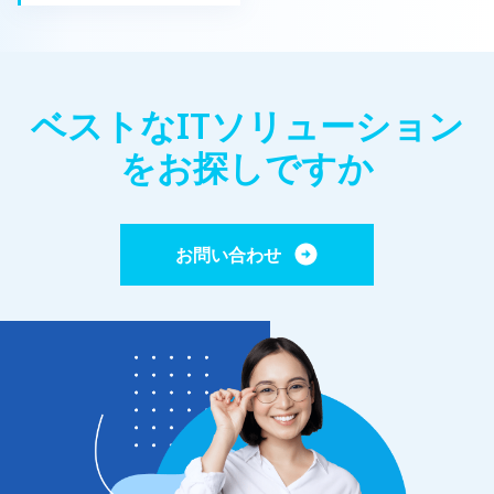
スターを倒すまでの時間も非常に長く、プロットに従って
おり、プレイヤーに挑戦と刺激的な勝利感をもたらしま
す。 しかし、無料の楽しいゲーム「Monster Hunter:
World」の最大の特徴はグラフィックスにあります。前2
作のような典型的な「日本」の外観はありませんが、ゲー
ベストなITソリューション
ム内の3Dキャラクターとモンスターのイメージは非常に
詳細で洗練されています。 根こそぎ倒れる木々や空を覆
う煙や砂埃などの戦闘演出を、大ヒット映画さながらにリ
をお探しですか
アルかつ雄大に表現しています。ただし、このゲームの大
きなマイナス点は、音楽の豊かさの欠如として挙げること
ができます。ゲーム全体で繰り返される音楽トラックは
10曲しかありません。 1.3 RPGゲーム「Persona 5
Royal」 Persona 5 Royalのゲームは、日本の有名な作品
お問い合わせ
であるロールプレイングゲームペルソナ5の最高のバージ
ョンと考えられています。このバージョンでは、最初のシ
ーズンのプロットを保持していますが、いくつかの注目す
べき点が変更されています。 この無料の楽しいゲームで
は、プレイヤーはジョーカーというあだ名の高校生の役割
を引き受けます・ジョーカーは特別な力を発見し、他のク
ラスメートと一緒に軍隊を結成しました。 彼らの目標
は、大人たちの心に侵入し、暗い陰謀が潜む邪悪なモンス
ターと戦うことです。Persona 5 Royalでは、フックシュ
ーティング、フックの宝物探索、サバイバルチャレンジバ
トルなどのいくつかの新機能が追加され、いくつかの新し
いキャラクターが登場します。 ゲームのグラフィックス