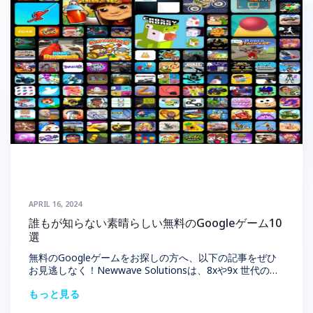
APRIL 16, 2024
誰もが知らない素晴らしい無料のGoogleゲーム10
選
無料のGoogleゲームをお探しの方へ、以下の記事をぜひ
お見逃しなく！Newwave Solutionsは、8xや9x 世代の幼
少期を思い出させる今でも熱いゲームの世界をご紹介しま
もっと見る
す。 1. Google Playストアについて 無料のGoogleゲーム
について調べる前に、Googleプレイとは何かを確認しま