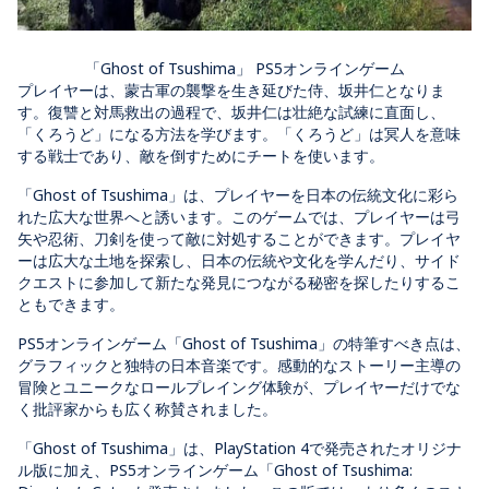
「Ghost of Tsushima」 PS5オンラインゲーム
プレイヤーは、蒙古軍の襲撃を生き延びた侍、坂井仁となりま
す。復讐と対馬救出の過程で、坂井仁は壮絶な試練に直面し、
「くろうど」になる方法を学びます。「くろうど」は冥人を意味
する戦士であり、敵を倒すためにチートを使います。
「Ghost of Tsushima」は、プレイヤーを日本の伝統文化に彩ら
れた広大な世界へと誘います。このゲームでは、プレイヤーは弓
矢や忍術、刀剣を使って敵に対処することができます。プレイヤ
ーは広大な土地を探索し、日本の伝統や文化を学んだり、サイド
クエストに参加して新たな発見につながる秘密を探したりするこ
ともできます。
PS5オンラインゲーム「Ghost of Tsushima」の特筆すべき点は、
グラフィックと独特の日本音楽です。感動的なストーリー主導の
冒険とユニークなロールプレイング体験が、プレイヤーだけでな
く批評家からも広く称賛されました。
「Ghost of Tsushima」は、PlayStation 4で発売されたオリジナ
ル版に加え、PS5オンラインゲーム「Ghost of Tsushima: