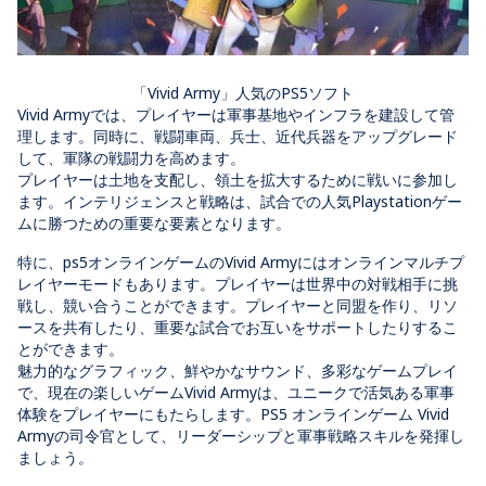
「Vivid Army」人気のPS5ソフト
Vivid Armyでは、プレイヤーは軍事基地やインフラを建設して管
理します。同時に、戦闘車両、兵士、近代兵器をアップグレード
して、軍隊の戦闘力を高めます。
プレイヤーは土地を支配し、領土を拡大するために戦いに参加し
ます。インテリジェンスと戦略は、試合での人気Playstationゲー
ムに勝つための重要な要素となります。
特に、ps5オンラインゲームのVivid Armyにはオンラインマルチプ
レイヤーモードもあります。プレイヤーは世界中の対戦相手に挑
戦し、競い合うことができます。プレイヤーと同盟を作り、リソ
ースを共有したり、重要な試合でお互いをサポートしたりするこ
とができます。
魅力的なグラフィック、鮮やかなサウンド、多彩なゲームプレイ
で、現在の楽しいゲームVivid Armyは、ユニークで活気ある軍事
体験をプレイヤーにもたらします。PS5 オンラインゲーム Vivid
Armyの司令官として、リーダーシップと軍事戦略スキルを発揮し
ましょう。