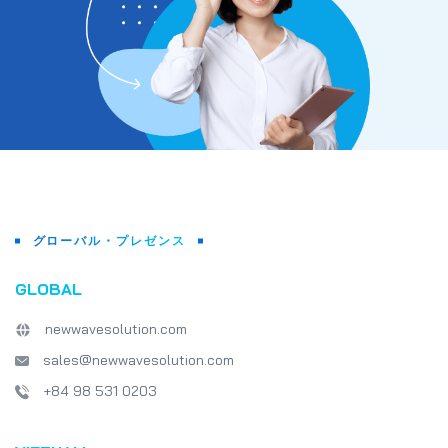
グローバル・プレゼンス
GLOBAL
newwavesolution.com
sales@newwavesolution.com
+84 98 531 0203