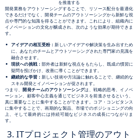
を推進する
開発業務をアウトソーシングすることで、リソース配分を最適化
できるだけでなく、開発チームのアウトソーシングから新鮮な視
点や専門的な知識を得ることができます。これにより、組織内に
イノベーションの文化が醸成され、次のような効果が期待できま
す。
アイデアの相互受粉：
新しいアイデアや解決策を生み出すため
に、あなたのチームとアウトソーシングされた専門家の見識を
融合させます。
現状への挑戦：
部外者は新鮮な視点をもたらし、既成の慣習に
疑問を投げかけ、改善に導くことができます。
継続的な学習：
新しい技術や方法論に触れることで、継続的な
スキル開発とイノベーションが促されます。
つまり、
開発チームのアウトソーシング
は、戦略的思考、イノベ
ーション、顧客中心主義を通じてビジネスを前進させるという、
真に重要なことに集中することができます。コア・コンピタンス
に集中することで、画期的な製品、市場でのポジショニングの向
上、そして最終的には持続可能なビジネスの成長につながりま
す。
3. ITプロジェクト管理のアウト