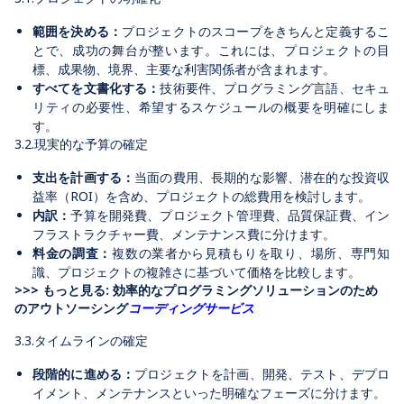
範囲を決める：
プロジェクトのスコープをきちんと定義するこ
とで、成功の舞台が整います。これには、プロジェクトの目
標、成果物、境界、主要な利害関係者が含まれます。
すべてを文書化する：
技術要件、プログラミング言語、セキュ
リティの必要性、希望するスケジュールの概要を明確にしま
す。
3.2.現実的な予算の確定
支出を計画する：
当面の費用、長期的な影響、潜在的な投資収
益率（ROI）を含め、プロジェクトの総費用を検討します。
内訳：
予算を開発費、プロジェクト管理費、品質保証費、イン
フラストラクチャー費、メンテナンス費に分けます。
料金の調査：
複数の業者から見積もりを取り、場所、専門知
識、プロジェクトの複雑さに基づいて価格を比較します。
>>> もっと見る: 効率的なプログラミングソリューションのため
のアウトソーシング
コーディングサービス
3.3.タイムラインの確定
段階的に進める：
プロジェクトを計画、開発、テスト、デプロ
イメント、メンテナンスといった明確なフェーズに分けます。