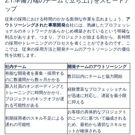
2.1.準備万端のチームで立ち上げをスピードア
ップ
従来の採用における時間のかかる面倒な作業を忘れましょう。
ア
ウトソーシングされた事業開発
会社には、熟練したプロフェッシ
ョナルのネットワークがあらかじめ構築されているという明確な
利点があります。つまり、プロジェクトが始まる前から、長時間
の採用やトレーニングのプロセスを省くことができるのです。こ
こでは、従来の採用方法と開発チームのアウトソーシングの優位
性を比較します。
社内チーム
開発チームのアウトソーシング
有能な開発者を募集・採用する
数日以内にチームと協力開始
のに数週間から数ヶ月かかる
新入社員のオンボーディングと
経験豊富なプロフェッショナル
トレーニングに時間がかかり、
が迅速に対応し、遅延を最小限
プロジェクトのキックオフが遅
に抑える
れる可能性がある
お客様の具体的なプロジェクト
初期採用者のスキル不足による
のニーズに基づいて編成される
遅れの可能性
ため、最初から適切なスキルセ
ットが確保される