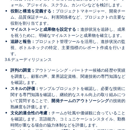
ォール、アジャイル、スクラム、カンバンなどを検討します。
役割と構造を定義する：
プロジェクトマネージャー、開発チー
ム、品質保証チーム、利害関係者など、プロジェクトの主要な
役割を割り当てます。
マイルストーンと成果物を設定する：
進捗状況を追跡し、成果
を祝うために、明確なマイルストーンと成果物を確立します。
追跡と報告：
プロジェクト管理ツールを活用し、進捗状況の監
視、ボトルネックの特定、主要指標のレポート作成を行いま
す。
3.6.デューディリジェンス
評判の調査：
アウトソーシング・パートナー候補の経歴や実績
を調査し、顧客の声、業界認定資格、関連技術の専門知識など
を確認します。
スキルの評価：
サンプルプロジェクトを確認し、必要な技術に
関する専門知識を確認し、継続的なスキル向上の取り組みにつ
いて質問することで、
開発チームのアウトソーシング
の技術的
熟練度を評価します。
文化的適合性の考慮：
チームが社風や価値観に合っていること
を確認します。言語能力、コミュニケーションスタイル、勤務
時間が重なる場合の協力体制などを評価します。