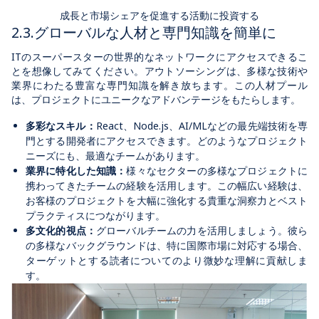
成長と市場シェアを促進する活動に投資する
2.3.グローバルな人材と専門知識を簡単に
ITのスーパースターの世界的なネットワークにアクセスできるこ
とを想像してみてください。アウトソーシングは、多様な技術や
業界にわたる豊富な専門知識を解き放ちます。この人材プール
は、プロジェクトにユニークなアドバンテージをもたらします。
多彩なスキル：
React、Node.js、AI/MLなどの最先端技術を専
門とする開発者にアクセスできます。どのようなプロジェクト
ニーズにも、最適なチームがあります。
業界に特化した知識：
様々なセクターの多様なプロジェクトに
携わってきたチームの経験を活用します。この幅広い経験は、
お客様のプロジェクトを大幅に強化する貴重な洞察力とベスト
プラクティスにつながります。
多文化的視点：
グローバルチームの力を活用しましょう。彼ら
の多様なバックグラウンドは、特に国際市場に対応する場合、
ターゲットとする読者についてのより微妙な理解に貢献しま
す。