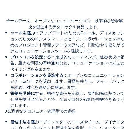
チームワーク、オープンなコミュニケーション、効率的な紛争解
決を促進するテクニックを発見します。
ツールを選ぶ：
アップデートのためのEメール、ディスカッシ
ョンのためのインスタントメッセージ、コラボレーションのた
めのプロジェクト管理ソフトウェアなど、円滑なやり取りがで
きるコミュニケーションツールを選択します。
プロトコルを設定する：
定期的なミーティング、進捗状況の報
告、重大な問題の即時通知など、コミュニケーションの方法と
タイミングを定めます。
コラボレーションを促進する：
オープンなコミュニケーション
とチームワークを奨励します。目標を共有し、フィードバック
を求め、対立を速やかに解決します。
役割を明確にする：
明確な責任を定義し、専門知識に基づいて
仕事を割り当てることで、全員が自分の役割を理解できるよう
にします。
3.5.適切なプロジェクト管理手法の選択
管理手法を選ぶ：
プロジェクトのニーズやチーム・ダイナミク
スに合ったプロジェクト管理手法を選択します。ウォーターフ