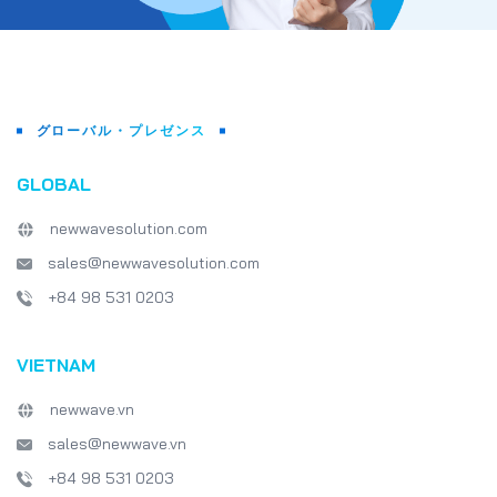
グローバル・プレゼンス
GLOBAL
newwavesolution.com
sales@newwavesolution.com
+84 98 531 0203
VIETNAM
newwave.vn
sales@newwave.vn
+84 98 531 0203