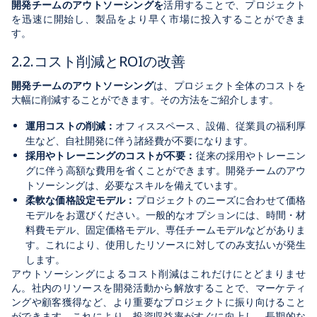
開発チームのアウトソーシングを
活用することで、プロジェクト
を迅速に開始し、製品をより早く市場に投入することができま
す。
2.2.コスト削減とROIの改善
開発チームのアウトソーシング
は、プロジェクト全体のコストを
大幅に削減することができます。その方法をご紹介します。
運用コストの削減：
オフィススペース、設備、従業員の福利厚
生など、自社開発に伴う諸経費が不要になります。
採用やトレーニングのコストが不要：
従来の採用やトレーニン
グに伴う高額な費用を省くことができます。開発チームのアウ
トソーシングは、必要なスキルを備えています。
柔軟な価格設定モデル：
プロジェクトのニーズに合わせて価格
モデルをお選びください。一般的なオプションには、時間・材
料費モデル、固定価格モデル、専任チームモデルなどがありま
す。これにより、使用したリソースに対してのみ支払いが発生
します。
アウトソーシングによるコスト削減はこれだけにとどまりませ
ん。社内のリソースを開発活動から解放することで、マーケティ
ングや顧客獲得など、より重要なプロジェクトに振り向けること
ができます。これにより、投資収益率がすぐに向上し、長期的な