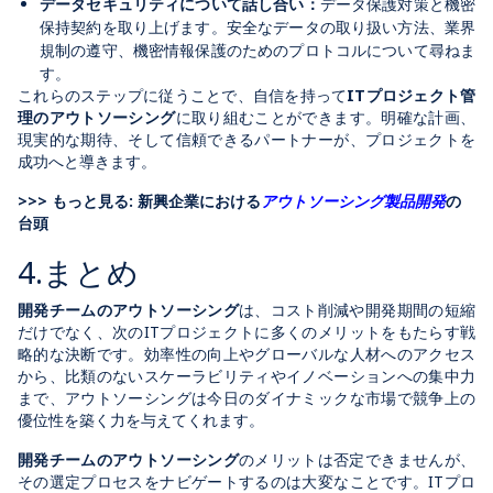
データセキュリティについて話し合い：
データ保護対策と機密
保持契約を取り上げます。安全なデータの取り扱い方法、業界
規制の遵守、機密情報保護のためのプロトコルについて尋ねま
す。
これらのステップに従うことで、自信を持って
ITプロジェクト管
理のアウトソーシング
に取り組むことができます。明確な計画、
現実的な期待、そして信頼できるパートナーが、プロジェクトを
成功へと導きます。
>>> もっと見る: 新興企業における
アウトソーシング製品開発
の
台頭
4.まとめ
開発チームのアウトソーシング
は、コスト削減や開発期間の短縮
だけでなく、次のITプロジェクトに多くのメリットをもたらす戦
略的な決断です。効率性の向上やグローバルな人材へのアクセス
から、比類のないスケーラビリティやイノベーションへの集中力
まで、アウトソーシングは今日のダイナミックな市場で競争上の
優位性を築く力を与えてくれます。
開発チームのアウトソーシング
のメリットは否定できませんが、
その選定プロセスをナビゲートするのは大変なことです。ITプロ