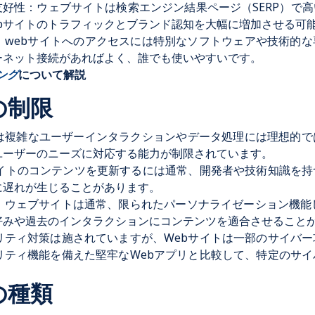
友好性：ウェブサイトは検索エンジン結果ページ（SERP）で
bサイトのトラフィックとブランド認知を大幅に増加させる可
：webサイトへのアクセスには特別なソフトウェアや技術的
ーネット接続があればよく、誰でも使いやすいです。
ング
について解説
トの制限
は複雑なユーザーインタラクションやデータ処理には理想的で
ユーザーのニーズに対応する能力が制限されています。
サイトのコンテンツを更新するには通常、開発者や技術知識を
に遅れが生じることがあります。
：ウェブサイトは通常、限られたパーソナライゼーション機能
好みや過去のインタラクションにコンテンツを適合させること
リティ対策は施されていますが、Webサイトは一部のサイバ
リティ機能を備えた堅牢なWebアプリと比較して、特定のサ
トの種類