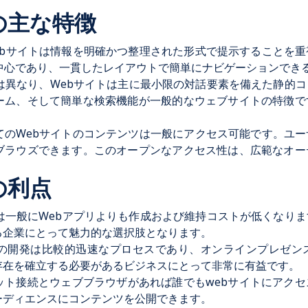
トの主な特徴
ebサイトは情報を明確かつ整理された形式で提示することを
の中心であり、一貫したレイアウトで簡単にナビゲーションでき
とは異なり、Webサイトは主に最小限の対話要素を備えた静的
ーム、そして簡単な検索機能が一般的なウェブサイトの特徴で
てのWebサイトのコンテンツは一般にアクセス可能です。ユ
ブラウズできます。このオープンなアクセス性は、広範なオー
トの利点
トは一般にWebアプリよりも作成および維持コストが低くなり
る企業にとって魅力的な選択肢となります。
トの開発は比較的迅速なプロセスであり、オンラインプレゼン
存在を確立する必要があるビジネスにとって非常に有益です。
ット接続とウェブブラウザがあれば誰でもwebサイトにアク
ーディエンスにコンテンツを公開できます。