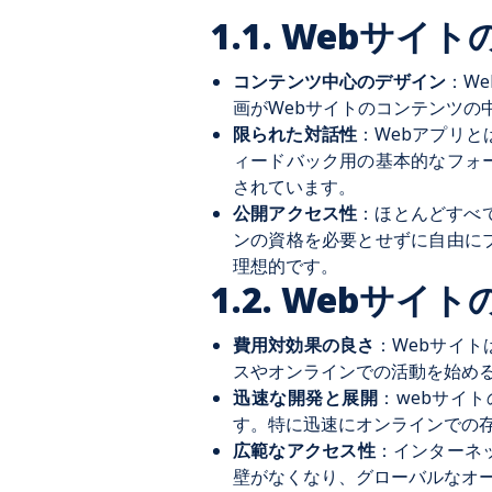
1.1. Webサイ
コンテンツ中心のデザイン
：W
画がWebサイトのコンテンツ
限られた対話性
：Webアプリ
ィードバック用の基本的なフォ
されています。
公開アクセス性
：ほとんどすべ
ンの資格を必要とせずに自由に
理想的です。
1.2. Webサイ
費用対効果の良さ
：Webサイ
スやオンラインでの活動を始め
迅速な開発と展開
：webサイ
す。特に迅速にオンラインでの
広範なアクセス性
：インターネ
壁がなくなり、グローバルなオ