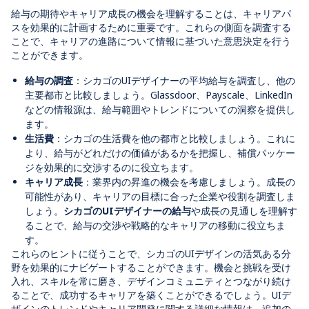
給与の期待やキャリア成長の機会を理解することは、キャリアパ
スを効果的に計画するために重要です。これらの側面を調査する
ことで、キャリアの進路について情報に基づいた意思決定を行う
ことができます。
給与の調査
：シカゴのUIデザイナーの平均給与を調査し、他の
主要都市と比較しましょう。Glassdoor、Payscale、LinkedIn
などの情報源は、給与範囲やトレンドについての洞察を提供し
ます。
生活費
：シカゴの生活費を他の都市と比較しましょう。これに
より、給与がどれだけの価値があるかを把握し、補償パッケー
ジを効果的に交渉するのに役立ちます。
キャリア成長
：業界内の昇進の機会を考慮しましょう。成長の
可能性があり、キャリアの目標に合った企業や役割を調査しま
しょう。
シカゴのUIデザイナーの給与
や成長の見通しを理解す
ることで、給与の交渉や戦略的なキャリアの移動に役立ちま
す。
これらのヒントに従うことで、シカゴのUIデザインの活気ある分
野を効果的にナビゲートすることができます。機会と挑戦を受け
入れ、スキルを常に磨き、デザインコミュニティとつながり続け
ることで、成功するキャリアを築くことができるでしょう。UIデ
ザインのトレンドやキャリア開発に関する詳細な情報は、追加の