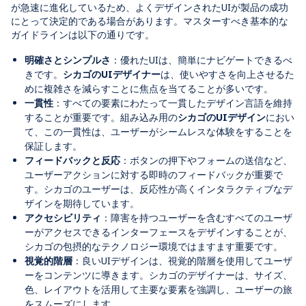
が急速に進化しているため、よくデザインされたUIが製品の成功
にとって決定的である場合があります。マスターすべき基本的な
ガイドラインは以下の通りです。
明確さとシンプルさ
：優れたUIは、簡単にナビゲートできるべ
きです。
シカゴのUIデザイナー
は、使いやすさを向上させるた
めに複雑さを減らすことに焦点を当てることが多いです。
一貫性
：すべての要素にわたって一貫したデザイン言語を維持
することが重要です。組み込み用の
シカゴのUIデザイン
におい
て、この一貫性は、ユーザーがシームレスな体験をすることを
保証します。
フィードバックと反応
：ボタンの押下やフォームの送信など、
ユーザーアクションに対する即時のフィードバックが重要で
す。シカゴのユーザーは、反応性が高くインタラクティブなデ
ザインを期待しています。
アクセシビリティ
：障害を持つユーザーを含むすべてのユーザ
ーがアクセスできるインターフェースをデザインすることが、
シカゴの包摂的なテクノロジー環境ではますます重要です。
視覚的階層
：良いUIデザインは、視覚的階層を使用してユーザ
ーをコンテンツに導きます。シカゴのデザイナーは、サイズ、
色、レイアウトを活用して主要な要素を強調し、ユーザーの旅
をスムーズにします。