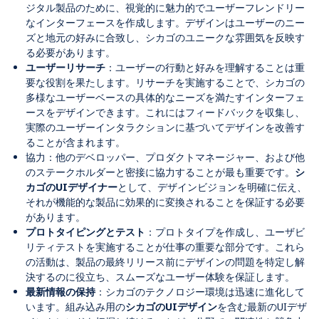
ジタル製品のために、視覚的に魅力的でユーザーフレンドリー
なインターフェースを作成します。デザインはユーザーのニー
ズと地元の好みに合致し、シカゴのユニークな雰囲気を反映す
る必要があります。
ユーザーリサーチ
：ユーザーの行動と好みを理解することは重
要な役割を果たします。リサーチを実施することで、シカゴの
多様なユーザーベースの具体的なニーズを満たすインターフェ
ースをデザインできます。これにはフィードバックを収集し、
実際のユーザーインタラクションに基づいてデザインを改善す
ることが含まれます。
協力：他のデベロッパー、プロダクトマネージャー、および他
のステークホルダーと密接に協力することが最も重要です。
シ
カゴのUIデザイナー
として、デザインビジョンを明確に伝え、
それが機能的な製品に効果的に変換されることを保証する必要
があります。
プロトタイピングとテスト
：プロトタイプを作成し、ユーザビ
リティテストを実施することが仕事の重要な部分です。これら
の活動は、製品の最終リリース前にデザインの問題を特定し解
決するのに役立ち、スムーズなユーザー体験を保証します。
最新情報の保持
：シカゴのテクノロジー環境は迅速に進化して
います。組み込み用の
シカゴのUIデザイン
を含む最新のUIデザ