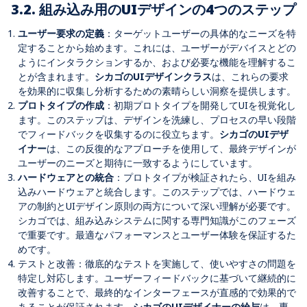
3.2. 組み込み用のUIデザインの4つのステップ
ユーザー要求の定義
：ターゲットユーザーの具体的なニーズを特
定することから始めます。これには、ユーザーがデバイスとどの
ようにインタラクションするか、および必要な機能を理解するこ
とが含まれます。
シカゴのUIデザインクラス
は、これらの要求
を効果的に収集し分析するための素晴らしい洞察を提供します。
プロトタイプの作成
：初期プロトタイプを開発してUIを視覚化し
ます。このステップは、デザインを洗練し、プロセスの早い段階
でフィードバックを収集するのに役立ちます。
シカゴのUIデザ
イナー
は、この反復的なアプローチを使用して、最終デザインが
ユーザーのニーズと期待に一致するようにしています。
ハードウェアとの統合
：プロトタイプが検証されたら、UIを組み
込みハードウェアと統合します。このステップでは、ハードウェ
アの制約とUIデザイン原則の両方について深い理解が必要です。
シカゴでは、組み込みシステムに関する専門知識がこのフェーズ
で重要です。最適なパフォーマンスとユーザー体験を保証するた
めです。
テストと改善：徹底的なテストを実施して、使いやすさの問題を
特定し対応します。ユーザーフィードバックに基づいて継続的に
改善することで、最終的なインターフェースが直感的で効果的で
あることが保証されます。
シカゴのUIデザイナーの給与
は、専