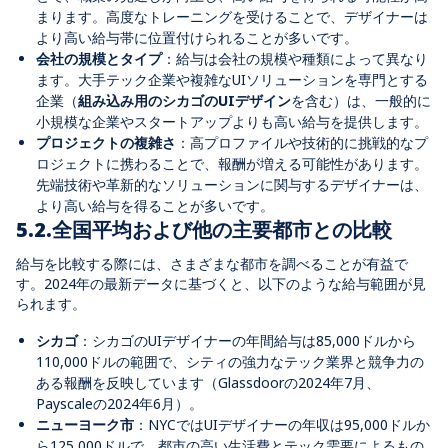
まります。高度なトレーニングを受けることで、デザイナーは
より高い給与帯に位置付けられることが多いです。
会社の規模とタイプ
：給与は会社の規模や種類によって異なり
ます。大手テック企業や複雑なUIソリューションを専門とする
企業（
組み込み用のシカゴのUIデザイン
を含む）は、一般的に
小規模な企業やスタートアップよりも高い給与を提供します。
プロジェクトの複雑さ
：高プロファイルや技術的に挑戦的なプ
ロジェクトに携わることで、報酬が増える可能性があります。
先端技術や革新的なソリューションに関与するデザイナーは、
より高い給与を得ることが多いです。
5.2.全国平均および他の主要都市との比較
給与を比較する際には、さまざまな都市を調べることが有益で
す。2024年の最新データに基づくと、以下のような給与範囲が見
られます。
シカゴ
：シカゴのUIデザイナーの年間給与は85,000ドルから
110,000ドルの範囲で、シティの強力なテック業界と競争力の
ある報酬を反映しています（Glassdoorの2024年7月、
Payscaleの2024年6月）。
ニューヨーク市
：NYCではUIデザイナーの年収は95,000ドルか
ら125,000ドルで、都市の高い生活費とテック需要によるもの