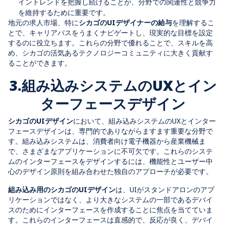
イントレンドを把握し続けることが、分野での関連性と競争力
を維持するために重要です。
地元の求人市場、特に
シカゴのUIデザイナーの給与
を理解するこ
とで、キャリアパスをうまくナビゲートし、現実的な目標を設定
するのに役立ちます。これらの分野で優れることで、スキルを高
め、シカゴの活気あるテクノロジーコミュニティに大きく貢献す
ることができます。
3.組み込みシステムのUXとイン
ターフェースデザイン
シカゴのUIデザイン
において、組み込みシステムのUXとインター
フェースデザインは、専門的でありながらますます重要な分野で
す。組み込みシステムは、消費者向け電子機器から産業機械ま
で、さまざまなアプリケーションに不可欠です。これらのシステ
ムのインターフェースをデザインするには、機能性とユーザー中
心のデザイン原則を組み合わせた独自のアプローチが必要です。
組み込み用のシカゴのUIデザイン
は、UIがスタンドアロンのアプ
リケーションではなく、より大きなシステムの一部であるデバイ
スのためにインターフェースを作成することに焦点を当てていま
す。これらのインターフェースは直感的で、反応が良く、デバイ