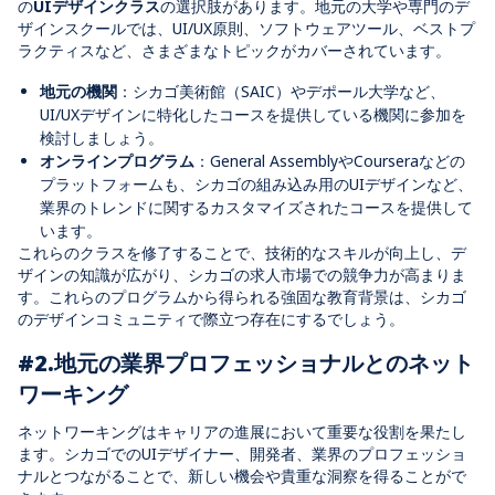
の
UIデザインクラス
の選択肢があります。地元の大学や専門のデ
ザインスクールでは、UI/UX原則、ソフトウェアツール、ベストプ
ラクティスなど、さまざまなトピックがカバーされています。
地元の機関
：シカゴ美術館（SAIC）やデポール大学など、
UI/UXデザインに特化したコースを提供している機関に参加を
検討しましょう。
オンラインプログラム
：General AssemblyやCourseraなどの
プラットフォームも、シカゴの組み込み用のUIデザインなど、
業界のトレンドに関するカスタマイズされたコースを提供して
います。
これらのクラスを修了することで、技術的なスキルが向上し、デ
ザインの知識が広がり、シカゴの求人市場での競争力が高まりま
す。これらのプログラムから得られる強固な教育背景は、シカゴ
のデザインコミュニティで際立つ存在にするでしょう。
#2.地元の業界プロフェッショナルとのネット
ワーキング
ネットワーキングはキャリアの進展において重要な役割を果たし
ます。シカゴでのUIデザイナー、開発者、業界のプロフェッショ
ナルとつながることで、新しい機会や貴重な洞察を得ることがで