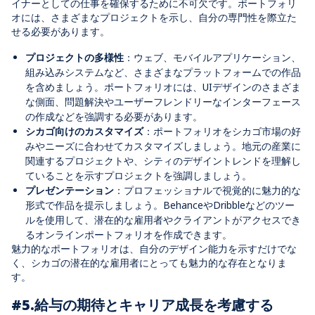
イナーとしての仕事を確保するために不可欠です。ポートフォリ
オには、さまざまなプロジェクトを示し、自分の専門性を際立た
せる必要があります。
プロジェクトの多様性
：ウェブ、モバイルアプリケーション、
組み込みシステムなど、さまざまなプラットフォームでの作品
を含めましょう。ポートフォリオには、UIデザインのさまざま
な側面、問題解決やユーザーフレンドリーなインターフェース
の作成などを強調する必要があります。
シカゴ向けのカスタマイズ
：ポートフォリオをシカゴ市場の好
みやニーズに合わせてカスタマイズしましょう。地元の産業に
関連するプロジェクトや、シティのデザイントレンドを理解し
ていることを示すプロジェクトを強調しましょう。
プレゼンテーション
：プロフェッショナルで視覚的に魅力的な
形式で作品を提示しましょう。BehanceやDribbleなどのツー
ルを使用して、潜在的な雇用者やクライアントがアクセスでき
るオンラインポートフォリオを作成できます。
魅力的なポートフォリオは、自分のデザイン能力を示すだけでな
く、シカゴの潜在的な雇用者にとっても魅力的な存在となりま
す。
#5.給与の期待とキャリア成長を考慮する