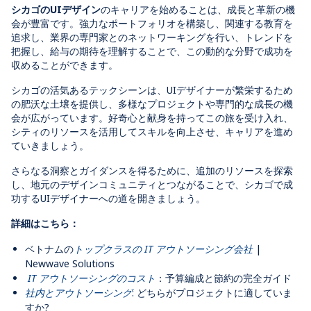
シカゴのUIデザイン
のキャリアを始めることは、成長と革新の機
会が豊富です。強力なポートフォリオを構築し、関連する教育を
追求し、業界の専門家とのネットワーキングを行い、トレンドを
把握し、給与の期待を理解することで、この動的な分野で成功を
収めることができます。
シカゴの活気あるテックシーンは、UIデザイナーが繁栄するため
の肥沃な土壌を提供し、多様なプロジェクトや専門的な成長の機
会が広がっています。好奇心と献身を持ってこの旅を受け入れ、
シティのリソースを活用してスキルを向上させ、キャリアを進め
ていきましょう。
さらなる洞察とガイダンスを得るために、追加のリソースを探索
し、地元のデザインコミュニティとつながることで、シカゴで成
功するUIデザイナーへの道を開きましょう。
詳細はこちら：
ベトナムの
トップクラスの IT アウトソーシング会社
|
Newwave Solutions
IT アウトソーシングのコスト
：予算編成と節約の完全ガイド
社内とアウトソーシング
: どちらがプロジェクトに適していま
すか?