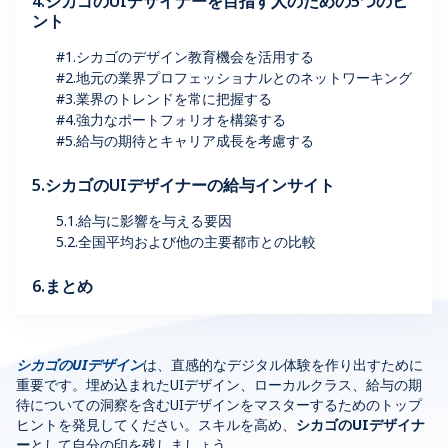
4.シカゴのUIデザイナーを目指す人のための5つのヒ
ント
#1.シカゴのデザイン教育機会を活用する
#2.地元の業界プロフェッショナルとのネットワーキング
#3.業界のトレンドを常に把握する
#4.強力なポートフォリオを構築する
#5.給与の期待とキャリア成長を考慮する
5.シカゴのUIデザイナーの給与インサイト
5.1.給与に影響を与える要因
5.2.全国平均および他の主要都市との比較
6.まとめ
シカゴのUIデザイン
は、直感的なデジタル体験を作り出すために
重要です。埋め込まれたUIデザイン、ローカルクラス、給与の期
待についての洞察を含むUIデザインをマスターするためのトップ
ヒントを発見してください。スキルを高め、
シカゴのUIデザイナ
ー
として自分の印を残しましょう。