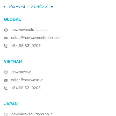
グローバル・プレゼンス
GLOBAL
newwavesolution.com
sales@newwavesolution.com
+84 98 531 0203
VIETNAM
newwave.vn
sales@newwave.vn
+84 98 531 0203
JAPAN
newwave-solutions.co.jp