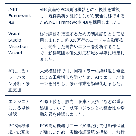
.NET
VB6資産やPOS周辺機器との互換性を重視
Framework
し、既存業務を維持しながら安全に移行する
4.8
ため.NET Framework 4.8を採用しました。
Visual
移行課題を把握するための初期診断として活
Studio
用しました。約320万行のコードを自動変換
Migration
し、発生した警告やエラーを分析すること
Wizard
で、影響範囲や優先対応領域を早期に特定し
ました。
AIによるエ
大規模移行では、同種エラーの繰り返し修正
ラーパター
による工数増加を防ぐため、AIでエラーパタ
ン分析・修
ーンを分析し、修正作業を効率化しました。
正支援
エンジニア
AI修正後も、販売・在庫・支払いなどの重要
による挙動
処理について、既存ロジックとの整合性や挙
確認
動差異を確認しました。
POS実機環
POS周辺機器はコード変換だけでは動作保証
境での互換
が難しいため、実機検証環境を構築し、移行