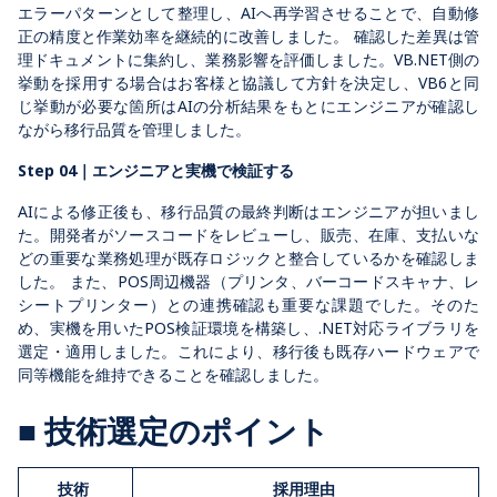
エラーパターンとして整理し、AIへ再学習させることで、自動修
正の精度と作業効率を継続的に改善しました。 確認した差異は管
理ドキュメントに集約し、業務影響を評価しました。VB.NET側の
挙動を採用する場合はお客様と協議して方針を決定し、VB6と同
じ挙動が必要な箇所はAIの分析結果をもとにエンジニアが確認し
ながら移行品質を管理しました。
Step 04｜エンジニアと実機で検証する
AIによる修正後も、移行品質の最終判断はエンジニアが担いまし
た。開発者がソースコードをレビューし、販売、在庫、支払いな
どの重要な業務処理が既存ロジックと整合しているかを確認しま
した。 また、POS周辺機器（プリンタ、バーコードスキャナ、レ
シートプリンター）との連携確認も重要な課題でした。そのた
め、実機を用いたPOS検証環境を構築し、.NET対応ライブラリを
選定・適用しました。これにより、移行後も既存ハードウェアで
同等機能を維持できることを確認しました。
■ 技術選定のポイント
技術
採用理由