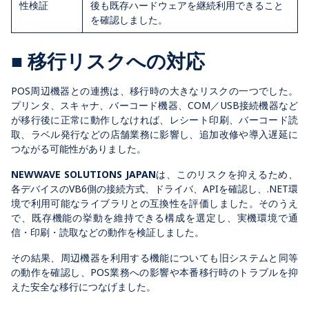
性検証
後も既存ハードウェアを継続利用できること
を確認しました。
■ 移行リスクへの対応
POS周辺機器との連携は、移行時の大きなリスクの一つでした。
プリンタ、スキャナ、バーコード機器、COM／USB接続機器など
が移行後に正常に動作しなければ、レシート印刷、バーコード読
取、ラベル発行などの店舗業務に影響し、追加改修や導入遅延に
つながる可能性がありました。
NEWWAVE SOLUTIONS JAPAN
は、このリスクを抑えるため、
各デバイスのVB6側の接続方式、ドライバ、APIを確認し、.NET環
境で利用可能なライブラリとの互換性を評価しました。そのうえ
で、既存機能の挙動を維持できる構成を選定し、実機環境で通
信・印刷・読取などの動作を検証しました。
その結果、周辺機器を利用する機能についても旧システムと同等
の動作を確認し、POS業務への影響や本番移行時のトラブルを抑
えた安全な移行につなげました。