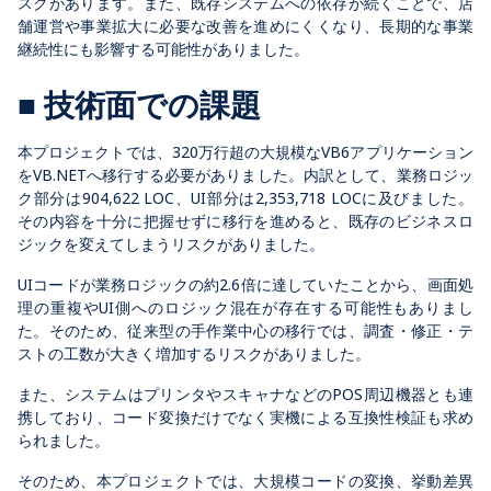
スクがあります。また、既存システムへの依存が続くことで、店
舗運営や事業拡大に必要な改善を進めにくくなり、長期的な事業
継続性にも影響する可能性がありました。
■ 技術面での課題
本プロジェクトでは、320万行超の大規模なVB6アプリケーション
をVB.NETへ移行する必要がありました。内訳として、業務ロジッ
ク部分は904,622 LOC、UI部分は2,353,718 LOCに及びました。
その内容を十分に把握せずに移行を進めると、既存のビジネスロ
ジックを変えてしまうリスクがありました。
UIコードが業務ロジックの約2.6倍に達していたことから、画面処
理の重複やUI側へのロジック混在が存在する可能性もありまし
た。そのため、従来型の手作業中心の移行では、調査・修正・テ
ストの工数が大きく増加するリスクがありました。
また、システムはプリンタやスキャナなどのPOS周辺機器とも連
携しており、コード変換だけでなく実機による互換性検証も求め
られました。
そのため、本プロジェクトでは、大規模コードの変換、挙動差異