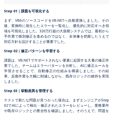
Step 01｜課題を可視化する
まず、VB6のソースコードをVB.NETへ自動変換しました。その
後、変換時に発生したエラーを一覧化し、優先的に対応すべき領
域を可視化しました。320万行超の大規模システムでは、最初から
手作業で個別修正を進めるのではなく、全体像を把握したうえで
対応方針を設計することが重要でした。
Step 02｜修正パターンを学習する
課題は、VB.NETでサポートされない要素に起因する大量の修正作
業でした。チームはエラーパターンを分析し、AIに修正ルールを
学習させることで、自動修正の仕組みを構築しました。その結
果、反復作業を大幅に削減しながら、既存ロジックの維持を実現
しました。
Step 03｜挙動差異を管理する
テストで新たな問題が見つかった場合は、まずエンジニアがStep
02でAIによって検出・修正されたエラーをレビューし、業務要件
や既存ロジックとの整合性を確認しました。そのうえで、問題を