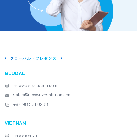
グローバル・プレゼンス
GLOBAL
newwavesolution.com
sales@newwavesolution.com
+84 98 531 0203
VIETNAM
newwave.vn