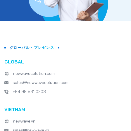
グローバル・プレゼンス
GLOBAL
newwavesolution.com
sales@newwavesolution.com
+84 98 531 0203
VIETNAM
newwave.vn
sales@newwave.vn