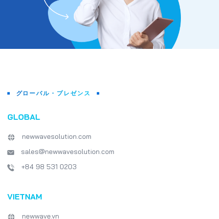
グローバル・プレゼンス
GLOBAL
newwavesolution.com
sales@newwavesolution.com
+84 98 531 0203
VIETNAM
newwave.vn