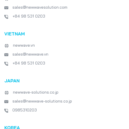
ア開発者向けの企業
sales@newwavesolution.com
ての感想です。 「
生徒たちはソフトウ
+84 98 531 0203
来を垣間見ることが
た、私たち教師にと
ーズに合わせたカリ
VIETNAM
る上で、実に参考に
ってきてからのNewwav
newwave.vn
企業訪問に関する学
ションが待ち遠しいで
sales@newwave.vn
上級講師より） 「
業が学生に何を期待
+84 98 531 0203
ソフトウェア業界の
何から始め、何をす
に理解する機会を与
JAPAN
さらに、CEOであるTo
は感銘を受けました。」
newwave-solutions.co.jp
のコンピュータアプ
師より） 「Newwave
sales@newwave-solutions.co.jp
社訪問で貴重な知識
き、今回が初めての
0985310203
訪問でした。今後の
いて多くのアイデア
ました。また、イン
KOREA
業界で得られる多く