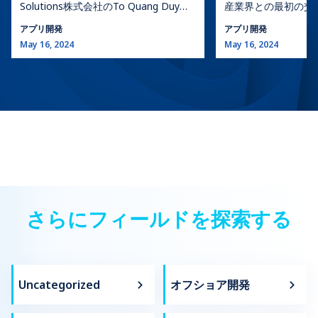
ています。これにより、ユーザーはスマホにダウンロードして使用する
な機能があります。 5. YouTube – おすすめアプリ YouTubeは、米国カ
Solutions株式会社のTo Quang Duy氏
産業界との最初の交
くのユーザーによって、出会い系でかなり上位にランクされています。
る
際の選択肢が増えます。 8. 便利なアプリ「Sanvello Anxiety &
リフォルニア州に本社を置くオンライン動画共有プラットフォームで
(CEO)は、創造的労働と経済発展の分野
の科目においても重
Omiaiは、真剣さと有意義なつながりに重点を置いているため、日本で
Depression」 日常生活のストレスや緊張に対処するための便利なアプ
す。 国内外の様々な分野の最新動画をアップロード・閲覧・共有できる
アプリ開発
アプリ開発
真剣な交際や他の人との貴重なつながりを探している人たちに人気の無
における優れた功績により、2022年を
います。Newwave S
リです。仕事、経済、感情に関する問題に対して、Sanvelloは経験豊富
おすすめアプリです。さらに、他のコンテンツクリエイターのチャンネ
料出会い系アプリとなっています。 2.5 Bumble出会い系アプリ Bumble
代表する 「ベトナム首都の顔」の若者
社での企業訪問を随
May 16, 2024
May 16, 2024
な専門家やコーチによるリラクゼーションセラピーをユーザーに提供し
ルに登録して、新しいビデオが投稿されるたびに通知を受け取ることも
は、ユーザー間のつながりを作る際に、ユニークなアプローチをとる出
の賞を受賞で.マイルストーンであるだ
ため、IT業界を目
ます。 […]
できます。 6. WPS Office – 事務員向けの便利なアプリ おすすめの無料
会い系アプリです。女性のユーザーが最初に会話を始めなければ、マッ
けでなく、Newwave Các giải pháp có
レンドについて学ん
アプリWPS Officeは Kingsoftによって展開されています。 WPS […]
チングは24時間後に消滅されます。この機能は女性の積極性を促し、オ
thể được cung cấp bởi các giải pháp.
分野について考えを
ンラインデーティングアプリを利用する際に女性にとって安全で快適な
「ベトナム首都の顔」の若者10人は、
とができます。Newwav
環境を作り出します。 Bumbleは当初、ログインにユーザーのFacebook
ホーチミン共産青年同盟中央委員会
おけるジュニアソフ
プロフィールを利用していました。そのためアプリの動作は遅くなりま
が、各個人を称え、あらゆるレベルと
けIT企業訪問につ
すが、「女性には選択肢がある」という機能のおかげで、素晴らしい出
会い系アプリになります。これはバランスが取れており、新しい関係を
セクターの政府及び社会全体の注目各
きましょう。 Newwave
学び、結びつけようとしている当事者間の敬意を示しています。
分野で優れた功績を上げ35歳未満の典
ュニアソフトウェア
Bumbleは、日本語が第一言語としていますが、英語もサポートしてお
型的な個人を表彰する名誉ある賞で
訪問 今年10月、Newwav
り、日本国内のユーザーにも、日本での恋愛を探している海外のユーザ
す。 Bạn có thể làm điều đó bằng
FPT-Aptechの
ーにも便利です。 Bumbleは無料版も提供していますが、高度な機能を
cách sử dụng nó.慮した結果によって、
ができました。199
利用する場合、追加特典にアクセスし、使用するには毎月購読する必要
3月10日午後、2022年を代表する 「ベ
FPT-Aptechは、
があります。 Bumbleは、女性が最初に関係を始められることに焦点を
トナム首都の顔」の若者10人の投票結
教育を行っているI
さらにフィールドを探索する
当てており、快適さを生み出すで、オンラインデートのプロセスに参加
果がThanh Niên, Đan Trí, Kinh Tế &
際、当社のソフトウ
したい人にとって人気の出会い系アプリになっています。 2.6 OkCupid
Japan出逢いアプリ […]
Đỗ Thị新Bạn có thể làm được điều
は、FPT-Aptech
đó không?掲載されました。 2022年を
す。また、毎年相当
代表する 「ベトナム首都の顔」の若者
を受け入れています。
10人を表彰– QDND新聞 2022年を代表
Newwave Solution
Uncategorized
オフショア開発
する 「ベトナム首都の顔」の若者10人
入生とジュニアのた
を発表– VTV新聞 2022年を代表する
開催しました。学生
「ベトナム首都の顔」の若者10人につ
るNewwave Solu