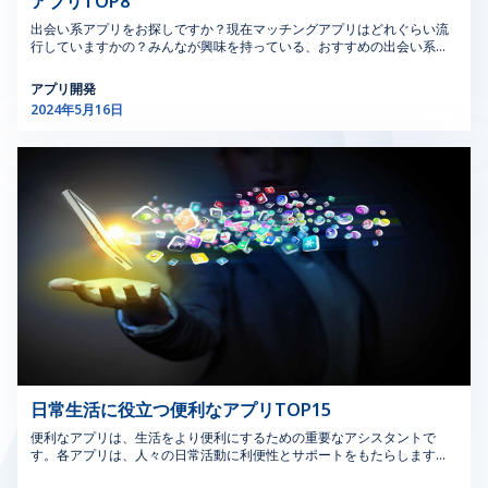
アプリTOP8
す。これは、ユーザーがモバイルプラットフォームを通じて個人的な学
アクセスすると、インストールボタンを押すとスマホアプリ画面に読み
と、シンプルさを維持することが重要です。インターフェ
EHSソフトウェア（環境安全衛生ソフトウェア）、オペレ
習やスキルアップの機会を求めていることを示しており、これがトップ
込み中と表示され、数分待つだけで無料ゲームのインストールアプリが
出会い系アプリをお探しですか？現在マッチングアプリはどれぐらい流
アプリ売上に影響を与える可能性があります。 つまり、この追加情報
ースはナビゲートしやすく、ユーザーに明確なフィードバ
ーショナル・リスク管理ソフトウェアは、包括的なリスク
完成します。オンラインゲームアプリを無料で自由にダウンロードでき
行していますかの？みんなが興味を持っている、おすすめの出会い系ア
は、モバイルアプリ市場の多様性と豊かさ、そして今日のコミュニティ
ックを提供するべきです。 パフォーマンス：組み込みシ
管理のための安全コンプライアンス・ツールとプロセス・
ます。 3.2. AppBrain AppBrainは、無料ゲームの分野で主要なアプリ
プリは何ですか？Newwave Solutionsは、2024年最新アップデートでみ
におけるユーザーの多様なニーズと好みをより深く理解するのに役立ち
ステムはしばしばリソースが限られています。デザインは
ハザード分析ソフトウェアを統合することで、この効率化
の1つと考えられており、その多様性と興味深い機能のおかげでゲームコ
んなが大好きな人気出会い系アプリTOP8を以下の記事で紹介します。
ます。 >>> もっと見る: 【2023年最新】アプリプログラミングについて
アプリ開発
パフォーマンスを最適化し、システムが過負荷になること
に貢献します。 2.10．詳細なマネジメント・レビュー
ミュニティから高く評価されています。他のAPK提供プラットフォーム
1. 出会い系アプリとは何か？ 出会い系アプリは、ロマンチックな関係、
解説 1.2. CH Playでのアプリ売上ランキング アプリ売上ランキングにつ
2024年5月16日
なくスムーズで効率的に動作するようにする必要がありま
MOCソフトウェアは、詳細なレポートとレビュー機能を
と比較したAppBrainの特徴は、ストアからデバイスへのゲームのダウン
友情、デートを探している独身者を結びつけるために設計されたモバイ
いて調べる前に、CH Playでのアプリの人気ランキングについて調べまし
ロード速度が非常に速く、すべての個人情報が機密に保たれることで
ルまたはオンラインのマッチングアプリの一種です。おすすめの婚活ア
す。 アクセシビリティ：組み込みシステムのデザインで
提供し、変更管理活動に関する洞察を提供します。これに
ょう。上の表は、ゲームアプリ売上ランキングを反映したもので、日本
す。 AppBrainのサービスを使用する前に、プレイヤーはゲームのダウ
プリを通じて、ユーザーはプロフィールを作成し、自分自身に関する情
は、特定のアクセシビリティニーズを持つユーザーを含
は、変更の有効性、コンプライアンス、および安全性に関
におけるユーザーの傾向と好みを非常に明確に示しています。 iOSのア
ンロードプロセス中の権利とセキュリティを確保するためにアカウント
報を共有し、年齢、地理的な場所、興味などに基づいて適切な相手を検
む、さまざまなユーザーインタラクションを考慮する必要
するレポートの作成が含まれます。これらのレビューは、
プリランキングと同様に、CH Playの無料アプリランキングでも、ショッ
を作成する必要があります。このアプリケーションを入手すれば、新し
索することができます。 人と出会えるマッチングアプリでは、ユーザー
ピングアプリがトップ（トップ1）、次いで朗読アプリ（トップ2）、ト
があります。 統合：組み込みシステムのUIデザインは、
変更ソフトウェアレビューの管理をサポートし、経営陣が
い無料ゲームのダウンロードと発見がこれまでより簡単になります。た
同士が交流したり、チャットしたりするツールや機能が提供されている
ップ3に楽天ショッピングアプリを占めしています。 ショッピングアプ
デバイスのハードウェアおよびソフトウェアコンポーネン
傾向を特定し、パフォーマンスを評価し、変更管理の実践
だし、AppBrainには、ダウンロードして体験できる現在非常に人気のあ
ことが多いです。マッチングアプリの機能には、メッセージの送信、画
リが1位と3位の両方にランクインしていることは、日本のユーザーコミ
トとシームレスに統合する必要があり、ユーザー体験が一
を改善し向上させるための情報に基づいた意思決定を行う
るゲームの一部がまだ提供されていません。 >>> もっと見る: 日本で人
像の共有、直接チャット、対面会議のスケジュール設定などがありま
ュニティにおけるオンラインショッピングとエンターテイメントのニー
貫して機能的であることを保証します。 >>>詳しくはこち
のに役立ちます。 >>> もっと見る：フィンテック・ソフ
気の面白い無料携帯ゲーム7選 3.3. APKPureの無料アプリ APKPureは、
す。出会い系アプリのアルゴリズムは、多くの場合、ユーザーのプロフ
ズの重要性を示しています。これはiOSの評価と似ているようです。 有
ら：安全性とコンプライアンスを強化する変更管理ソフト
トウェアのアウトソーシングを依頼する5つの理由 3.
現在最も人気のあるゲームをインストールできる無料アプリの一つとさ
ィールやアクティビティからの情報を使用して、互換性のあるマッチン
料アプリのリストでは、App Storeと同様に、セキュリティ、広告ブロ
れています。APKPureを使用すれば、最も人気のあるゲームを料金を支
グシステムを提案します。 テクノロジーの発達と携帯電話の普及によ
ウェアの 10点 のメリット 3.1.組み込みUIデザインとは何
MOCソフトウェアの特殊用途 MOCソフトウェア（変更管
ック、VPN変更に関連するアプリが上位に表示されます。この類似性
払わずにダウンロードできます。 この無料アプリは、ユーザーフレン
り、マッチングアプリの人気はかなり高くなっています。出会いを探し
か、シカゴでどのように使用されているか？ 組み込み用
理ソフトウェア）は、さまざまな業界の変更に対応できる
は、オンラインのセキュリティとプライバシーに対するユーザーの優先
ドリーなインターフェースを持ち、簡単かつ迅速に無料アプリやゲーム
たい多くの人は、マッチングアプリが現代生活で人気の便利な選択肢と
のUIデザインは、インターフェースが大きなデバイスまた
ように設計されており、特定の部門に合わせた特殊なアプ
順位と懸念が、プラットフォームが異なってもそれほど変わらないこと
を検索することができます。Google Playが開発者から必要なファイル
しておすすめをしています。 2. 2024年の最新アップデートでみんな大好
を示しています。 要約すると、日本のAppstoreとPlayストアの両方で
はアプリケーションに統合されているシステムのためにUI
リケーションも用意されています。その役割は、スムーズ
を提供していない場合、またはお住まいの国でIPがブロックされている
き人気出会い系アプリTOP8 2. 1人気の無料出会い系アプリTinder
人気のあるアプリをレビューすると、オンラインでのセキュリティとプ
を作成することを含みます。従来のUIデザインがスタンド
でコンプライアンスに準拠した効率的な変更管理を行う上
場合は、APKPureを使用すると最も便利な方法で問題を解決できます。
Tinderは2012年にローンチされた人気のオンライン出会い系アプリで
ライバシーの重要性を強調しながら、ショッピングアプリとエンターテ
アロンのソフトウェアに焦点を当てるのに対し、シカゴの
で極めて重要です。ここでは、MOCソフトウェアが石
さらに、APKPureはプレイヤーのコミュニティも構築しており、そこで
す。2020年、Tinderはグローバルパスポート導入デートシステムを提案
イメントアプリの人気がわかります。これは、急速に成長するデジタル
日常生活に役立つ便利なアプリTOP15
組み込みUIデザインは、医療機器、産業機械、または消費
油・ガスのようなリスクの高い産業と一般産業の両方の現
人々は一緒に新しいゲームを検索し、評価し、ゲームに関する実経験を
し、大きな革新をもたらしました。人気の出会い系アプリTinderは、そ
市場におけるユーザー コミュニティの一般的な傾向とニーズを反映して
者向け電子機器など、インターフェースがハードウェアシ
場でどのように適用されているかを紹介します。 3.1．石
共有することができます。これにより、同じような情熱を持つ人々の交
の範囲を拡大し、世界中のユーザー間のより大きなコミュニケーション
います。 次は、日本のスマホゲームアプリ売上ランキングやその他の人
便利なアプリは、生活をより便利にするための重要なアシスタントで
流とつながりのスペースが生まれます。 3.4. […]
を可能にしました。 出会い系アプリTinderで、ユーザーは個人プロフィ
ステムの重要な部分であるデバイスに関連しています。
油・ガス産業 石油・ガス産業では、探査・生産・精製活
気アプリ売上について紹介します。 >>> もっと見る: Androidスマホ使用
す。各アプリは、人々の日常活動に利便性とサポートをもたらします。
ールを作成し、地理的な場所に基づいて他のプロフィールを閲覧するこ
シカゴでは、技術が進化し続ける中で、組み込み用のUIデ
動に伴う複雑なリスクへの対応に、変更管理ソフトウェア
時におすすめアプリTOP15 2. 日本アプリ売上ランキング 2.1. Appstore
それで、あなたは生活の中でどんなアプリを使っていますか？ 1. 便利な
とができます。ユーザーは、左右にスワイプすることで、他のユーザー