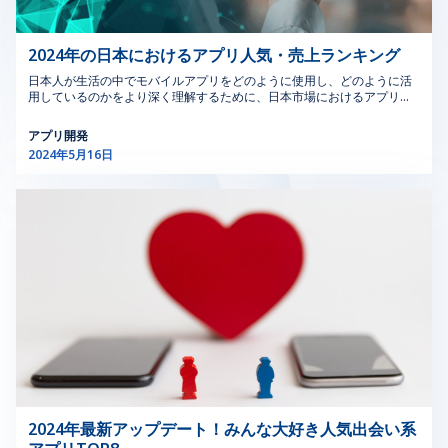
くの優れた利点がもたらされますが、もちろん、この無料インストール
ことが、分野での関連性と競争力を維持するために重要で
10の重要なヒント 2.6．効果的なハザード管理 ハザードの
験することができます。Spatial Audioのホログラフィック音楽体験のお
方法にはいくつかのリスクも伴います。 メリット 以前は有料だったゲ
す。 地元の求人市場、特にシカゴのUIデザイナーの給与
特定、評価、管理のための機能を備えたMOCソフトウェ
かげで、今日の音楽アプリ人気は高まっています。 3．「Spotify」音楽
ームをGoogle PlayやApp Storeから無料でインストールできます。 貴
アプリ人気 Spotifyは、世界中で愛されている人気のオンライン音楽アプ
を理解することで、キャリアパスをうまくナビゲートし、
アは、ハザード管理ソフトウェアをサポートします。これ
2024年の日本におけるアプリ人気・売上ランキング
重なゲーム内キャラクターやアイテムを使ったゲームなど、さまざまな
リです。Spotifyを使えば、ユーザーは国際的な無料音楽を配信している
現実的な目標を設定するのに役立ちます。これらの分野で
により、組織は徹底したハザード分析を実施し、管理策を
ジャンルのゲームを体験できます。 特に対戦性の高いゲームやマルチプ
アーティストの何百万曲もの膨大な音楽ライブラリにアクセスし、楽し
日本人が生活の中でモバイルアプリをどのように使用し、どのように活
優れることで、スキルを高め、シカゴの活気あるテクノロ
実施し、ハザード軽減戦略の効果を追跡することができ、
レイヤーモードにおいて、ゲームコミュニティから学ぶ機会がありま
むことができます。 Spotify曲アプリの特徴のひとつは、個人的なプレイ
用しているのかをより深く理解するために、日本市場におけるアプリの
ジーコミュニティに大きく貢献することができます。 3.組
全体的な安全性を高め、事故の可能性を低減することがで
す。 時間制限やプレイ回数を気にすることなく、楽しめ、リラックスで
リストを作成できる使いやすいインターフェースです。特定のアルバ
人気と売上によるランキングの傾向と注目点を見てみましょう。 1. SNS
み込みシステムのUXとインターフェースデザイン シカゴ
きます。 2.7．産業安全プロセスの簡素化 MOCソフトウ
き、ストレスを軽減できます。 デメリット 違法なゲームをダウンロー
ム、アーティスト、ジャンル、曲から音楽を検索し、発見することがで
アプリ売上ランキング 1.1. App Storeでの評価 SocialPetaのデータに基
アプリ開発
ドすると著作権侵害のリスクがあります。 安全でないAPKファイルをダ
のUIデザインにおいて、組み込みシステムのUXとインタ
ェアは、日常的な安全チェックを自動化し、安全基準への
きます。Spotifyを使えば、リスナーは自分の音楽の好みに基づいてパー
づくApp StoreでのSNSアプリの人気ランキングは、アプリのダウンロ
ウンロードした場合、デバイスがウイルス、マルウェア、またはスパイ
2024年5月16日
ーフェースデザインは、専門的でありながらますます重要
コンプライアンスを確保することで、産業安全プロトコル
ソナライズされたプレイリストで無料のスマートフォン音楽を楽しむこ
ードやアプリの収益におけるユーザーの傾向や嗜好を概観することがで
ウェアに感染する可能性があります。 信頼性の低いゲームダウンロード
な分野です。組み込みシステムは、消費者向け電子機器か
の実施を合理化します。これにより、安全担当者の管理負
とができます。このアプリは、各人の音楽的嗜好に合った同じテーマや
きます。 無料アプリのリストでは、朗読アプリがトップ（トップ1）を
アプリを使用した場合、個人データやアカウント情報が失われる危険が
ジャンルの新曲を推薦してくれます。 Spotifyのもう一つの利点は、人気
占めており、読書による娯楽ニーズが依然として重要な要素の1つである
ら産業機械まで、さまざまなアプリケーションに不可欠で
担が軽減され、産業安全ソフトウェアのプロセスが改善さ
あります。 ただし、市場には安全な無料ゲームダウンロードアプリがま
のポッドキャスト・プログラムとオフラインで音楽を聴けることです。
ことが証明されています。次はTik Tokアプリ（トップ2）で、App
す。これらのシステムのインターフェースをデザインする
れ、より効率的で効果的な安全管理システムにつながりま
だ存在しており、この記事でAndroidにインストールできる無料で非常
お気に入りの音楽アプリやプレイリストを検索してダウンロードすれ
Storeのランキングはショートビデオ文化と多様なコンテンツ共有の人気
には、機能性とユーザー中心のデザイン原則を組み合わせ
す。 2.8．包括的な事故管理 MOCソフトウェアに組み込
に安全なアプリについて共有します。 ゲームをダウンロードするために
ば、インターネット接続がなくてもいつでも聴くことができます。
を反映しています。 一方、Apple StoreランキングではTemuショッピ
た独自のアプローチが必要です。 組み込み用のシカゴの
まれたインシデント管理機能により、変更に関連するイン
無料アプリをインストールするメリットとデメリット 3. Android上の素
Spotify音楽アプリ人気は世界的に広まっています。 さらに、無料音楽ダ
ングアプリがトップ3にランクインし、デジタル時代におけるオンライン
UIデザインは、UIがスタンドアロンのアプリケーションで
シデントの包括的な追跡と分析が可能になります。これに
晴らしい無料ゲームダウンロートップ7 無料ゲームダウンロード用スマ
ウンロードアプリのSpotifyは、リンクや共有プレイリストを通じてソー
ショッピングの増加を示しています。 有料アプリのランキングリストで
ホアプリとは、スマホやパソコンに無料でゲームをダウンロードしてプ
はなく、より大きなシステムの一部であるデバイスのため
は、インシデント管理ソフトウェアに不可欠な、問題の文
シャルネットワーク上の友人と音楽を共有することもできます。Spotify
は、セキュリティ、広告ブロック、VPN変更に関連するアプリが上位に
レイできるアプリです。 最近では、さまざまな無料アプリが市場に出回
にインターフェースを作成することに焦点を当てていま
書化、調査、解決が含まれます。インシデント対応と分析
音楽アプリ人気は、日本だけでなく世界各国をカバーしています。 […]
占めています。 App Storeの評価は、ユーザーが個人情報の保護、不要
っており、それぞれに独自の特徴があります。 Androidで無料でゲーム
す。これらのインターフェースは直感的で、反応が良く、
を改善することで、組織は再発を防止し、全体的な安全性
な広告との戦い、インターネットの安全性の向上についてますます懸念
をダウンロードできるアプリ10選を以下に紹介しますので、参考にして
を抱いていることを示しています。この情報は、今日のモバイルアプリ
デバイスの主要機能に一致している必要があります。 組
を高めることができます。 2.9．業務効率の向上 変更管理
ください。 3.1. BlueStacks‐PC上のAndroid OSエミュレータアプリ
市場におけるユーザーの行動とニーズについての洞察を提供します。 有
み込み用のUIデザインにおける重要な考慮事項： 使用コ
タスクを自動化し、変更プロセスに関する洞察をリアルタ
BlueStacksは、このリストに記載されているオンラインゲームをインス
料アプリのランキングでは、前述のアプリに加えて、フィットネスアプ
ンテキスト：ウェブやモバイルアプリとは異なり、組み込
イムで提供することで、MOCソフトウェアは業務効率を
トールする最初の無料アプリです。 米国のBlueStacks Incによって開
リ、写真アプリ、エンターテイメントなど、健康や心の健康に関連する
みシステムは特定のタスク指向の機能を提供することが多
大幅に向上させます。手作業を減らし、意思決定を迅速化
発されたこのアプリケーションは、WindowsおよびmacOSプラットフ
アプリの成長も見られます。これは、モバイルアプリユーザーコミュニ
いです。デザインは、デバイスの環境とそのコンテキスト
し、変更がスケジュール通りにスムーズに実施されるよう
ォーム上でAndroidオペレーティングシステムをエミュレートできま
ティの間で健康と幸福の維持に対する関心が高まっていることを示して
す。そのおかげで、パソコン上でAndroidデバイス専用の無料アプリを
2024年最新アップデート！みんな大好き人気出会い系
内でのユーザーのニーズに対応する必要があります。 シ
にすることで、生産性の向上とダウンタイムの削減につな
います。 さらに、教育・学習アプリや国際決済の人気も見て取れま
体験したり、ゲームをプレイしたりすることができます。 このアプリに
ンプルさと明確さ：組み込みシステムの制約を考慮する
がります。 さらに、年次変更通知管理ソフトウェア、