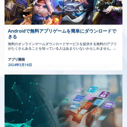
家、開発者、ステークホルダーと密接に協力し、デザイン
ロトコルを変更管理プロセスに直接統合するMOCソフト
ます。通常プランを利用すれば、プレミアムロスレス音質と驚きの
がプロジェクトの目標とユーザーのニーズに合致するよう
ウェアは、実施前に潜在的な安全上の問題を特定し、対処
Dolby Atmos技術を体験できます。 Apple Musicは、高音質な音楽を個
にします。主要な責任には以下が含まれます。 デザイン
するのに役立ちます。安全に対するこの積極的なアプロー
人端末にダウンロードしたい方におすすめの有料音楽アプリです。 さら
に、Apple Musicの優れた特徴は、ユーザーが好きな曲を選び、それを
の作成：ウェブサイト、モバイルアプリ、その他のデジタ
チは、すべての変更が安全への影響を評価されるようにす
写真アルバムのBGMとして追加できることです。これらの曲はiPhoneの
ル製品のために、視覚的に魅力的でユーザーフレンドリー
ることで、安全管理ソフトウェアを強化し、職場事故やイ
写真アプリに保存され、携帯電話で無料で音楽を聴くことができます。
なインターフェースを作成します。デザインはユーザーの
ンシデントのリスクを低減します。 2.3．合理化された変
Androidで無料アプリゲームを簡単にダウンロードで
大切な写真にお気に入りの曲を組み込めば、思い出がより際立つだろ
ニーズと地元の好みに合致し、シカゴのユニークな雰囲気
更の影響分析 MOCソフトウェアは、提案された変更が既
きる
う。 >>> もっと見る: 高水準と創造的なモバイルアプリ開発 2.
を反映する必要があります。 ユーザーリサーチ：ユーザ
存のプロセスやシステムに与える潜在的な影響を評価する
「Amazon Music Unlimited」無料音楽アプリ Amazon Music
無料のオンラインゲームダウンロードサービスを提供する無料のアプリ
ーの行動と好みを理解することは重要な役割を果たしま
ための堅牢なツールを提供します。これには、変更が安全
Unlimitedの音楽アプリ人気は非常に広く、日本のほとんどのユーザーが
がたくさんあることを知っている人はあまりいないかもしれません。お
す。リサーチを実施することで、シカゴの多様なユーザー
性、コンプライアンス、業務効率に与える影響の評価も含
このアプリから無料で音楽をダウンロードすることができます。
気に入りのゲームを簡単に体験したい方は、以下の記事をご覧くださ
ベースの具体的なニーズを満たすインターフェースをデザ
まれます。変更影響分析ソフトウェアを活用することで、
Amazon Music UnlimitedはAmazonが開発した音楽ダウンロードアプ
い。 1. Android用のゲームをダウンロードするには無料のアプリをイン
リです。ユーザーは無制限に無料で音楽を聴いたり、他のジャンルのコ
インできます。これにはフィードバックを収集し、実際の
組織は十分な情報に基づいた意思決定を行い、変更が実行
アプリ開発
ストールするか? Androidのオペレーティングシステムを使用している場
ンテンツを見たりすることができます。より多くの機能やプログラムを
ユーザーインタラクションに基づいてデザインを改善する
される前に悪影響を軽減することができます。 2.4．効率
2024年5月16日
合は、CH Playアプリストアに慣れています。そこで、ニーズに応じた公
楽しみたい場合は、プライム会員に登録することができます。 すでに人
ことが含まれます。 協力：他のデベロッパー、プロダク
的なリスク評価 このソフトウェアは、変更に関連するリ
式アプリをダウンロードしてインストールすることができます。さら
気無料音楽アプリのAmazon Music Unlimitedの会員なら、高音質の音
トマネージャー、および他のステークホルダーと密接に協
スクを特定、分析、優先順位付けすることで、リスク評価
に、サードパーティのソースからアプリをインストールすることもでき
楽サービスというAmazon Music HDが楽しめ、Spatial Audioのホログ
力することが最も重要です。シカゴのUIデザイナーとし
への構造的なアプローチを促進します。変更管理のための
ます。 しかし、多くの人が潜在的な危険について警告しています。で
ラフィック効果で音楽を体験できます。電子書籍や動画に加え、多彩な
は、実際のところ、Android用のゲームをダウンロードするには無料の
て、デザインビジョンを明確に伝え、それが機能的な製品
リスクアセスメントソフトウェアをサポートすることで、
番組を追加料金なしで楽しみたいのであれば、Amazonのプライム会員
アプリをインストールしたほうが良いでしょうか? 非公式アプリをダウ
に効果的に変換されることを保証する必要があります。
組織は潜在的なリスクにプロアクティブに対処し、緩和戦
はおすすめです。 無料音楽配信サービスAmazon Music Unlimitedは、
ンロードすることは、悪意のあるコードが取得されるリスクも伴い、ユ
プロトタイピングとテスト：プロトタイプを作成し、ユー
略を策定し、問題の拡大を防ぐことができます。 2.5．よ
コンテンツ配信プラットフォーム「Twitch」と連携してライブストリー
ーザーの個人データやセキュリティに重大な損害を与える可能性があり
ミングが可能です。音楽と動画を同時に楽しむことができます。この楽
ザビリティテストを実施することが仕事の重要な部分で
り良い環境安全衛生（EHS）管理 MOCソフトウェアは、
ます。 ただし、外部の無料のアプリダウンロードWebサイトには優れた
曲アプリで、エンターテインメント体験を最大限にお楽しみください。
す。これらの活動は、製品の最終リリース前にデザインの
EHSへの配慮を変更管理プロセスに統合し、変更が環境安
利点もあります。これが、ユーザーが必ずしもCH Playではなく、サード
運転中でも音楽を聴きたいですか。Amazon Music Unlimitedでは、音
問題を特定し解決するのに役立ち、スムーズなユーザー体
全衛生ソフトウェア規制に準拠していることを保証しま
パーティを通じて無料アプリをダウンロードできる理由です。 >>> もっ
楽をダウンロードして「カーモード」で聴くことを推奨しており、運転
験を保証します。 最新情報の保持：シカゴのテクノロジ
す。環境・安全リスクをより効果的に管理し、持続可能な
と見る: 【2024最新版】無料人気のPS5sオンラインゲーム8選 2. 無料ゲ
中でも簡単にインターフェースを切り替えることができます。ユーザー
ー環境は迅速に進化しています。組み込み用のシカゴのUI
慣行を促進し、従業員と環境の両方を保護します。 >>>も
ームダウンロードアプリをインストールする際のメリットとデメリット
にとっては楽しい旅の相棒となるでしょう。 Primeパッケージを購入す
外部の無料アプリケーションダウンロードWebサイトを使用すると、多
デザインを含む最新のUIデザイントレンドを把握し続ける
っと見る：効果的なSaaSアウトソーシング開発のための
る前に、Amazon Music Unlimitedを30日間無料で試してサービスを体