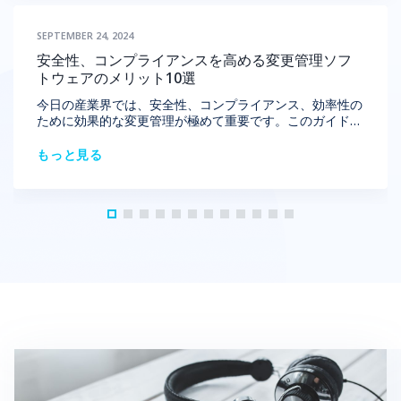
は、活気に満ちた進化する分野です。これは、ウェブサイ
トやモバイルアプリなど、さまざまなデジタルプラットフ
SEPTEMBER 24, 2024
ォームのために視覚的に魅力的で機能的なインターフェー
スを作成することを含みます。シカゴの多様な市場は、UI
安全性、コンプライアンスを高める変更管理ソフ
デザインのトレンドに影響を与え、シカゴのUIデザイナー
トウェアのメリット10選
は直感的でユーザー中心のソリューションを作成するよう
に促されています。 シカゴのUIデザインは、多様なデジ
今日の産業界では、安全性、コンプライアンス、効率性の
タル製品のために魅力的で使いやすいインターフェースを
ために効果的な変更管理が極めて重要です。このガイドで
作成します。シカゴのUIデザイナーとして成功するために
は、特に石油・ガスなどの分野で、業務上の変更、プロセ
は、シカゴの組み込みUIデザインのトレンドを常に把握
スの安全性、規制遵守を管理するためのMOCソフトウェ
もっと見る
し、地元の求人市場を理解することが重要です。シカゴの
ア（変更管理ソフトウェア）について解説します。 1．変
UIデザイナーの給与を知ることで、キャリアの展望につい
更管理ソフトウェアとは？ 変更管理ソフトウェアは、組
て貴重な洞察を得ることができ、専門的な旅の計画に役立
織内の変更管理プロセスを処理し、合理化するために設計
ちます。 1.1.効果的なUIデザインの重要な原則 効果的な
された専門ツールです。このソフトウェアは、業務上、手
UIデザインは、直感的で視覚的に魅力的なインタラクショ
続き上、または規制上の変更であっても、業界標準へのコ
ンを作成することを含みます。シカゴでは、テクノロジー
ンプライアンスを維持しながら、円滑かつ安全に実施され
業界が急速に進化しているため、よくデザインされたUIが
ることを保証します。 MOCソフトウェアは通常、以下の
製品の成功にとって決定的である場合があります。マスタ
ような機能を提供しています。 変更の影響分析：提案さ
ーすべき基本的なガイドラインは以下の通りです。 明確
れた変更が既存のシステムやプロセスに与える影響を評価
さとシンプルさ：優れたUIは、簡単にナビゲートできるべ
します。 コンプライアンス管理：規制上の変更管理ソフ
きです。シカゴのUIデザイナーは、使いやすさを向上させ
トウエアを含め、変更が規制要件や業界標準に準拠してい
るために複雑さを減らすことに焦点を当てることが多いで
ることを確認します。 プロセス安全性管理：プロセス安
す。 一貫性：すべての要素にわたって一貫したデザイン
全性管理ソフトウェアを通じて、業務変更に関連するリス
言語を維持することが重要です。組み込み用のシカゴのUI
クを特定し、軽減します。 インシデント管理：多くの場
デザインにおいて、この一貫性は、ユーザーがシームレス
合、安全監査ソフトウェアによってサポートされます。