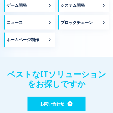
いて– Tiền Phong新聞 […]
し、ITビジネスに
ゲーム開発
システム開発
いたことをすべて解
ました。 このツア
FPT-Aptechの
ウェア開発がITプ
ニュース
ブロックチェーン
出会い、知識共有の
い、IT業界におけ
についてオリエンテ
ことです。 3名の上
ホームページ制作
上の学生が、Newwave
場環境を目の当たり
ました。ISO9001
キュリティプロトコ
ならないため、いく
ましたが、このツア
科、さらには教室を
ベストなITソリューション
応用されている技術
学ばせることができ
をお探しですか
イン1・マネージャー
ティング・マネージャー
氏、人事部リーダーのH
に関するさまざまな
回答を得ました。 L
お問い合わせ
イト開発、ブロック
ーディングの基礎に