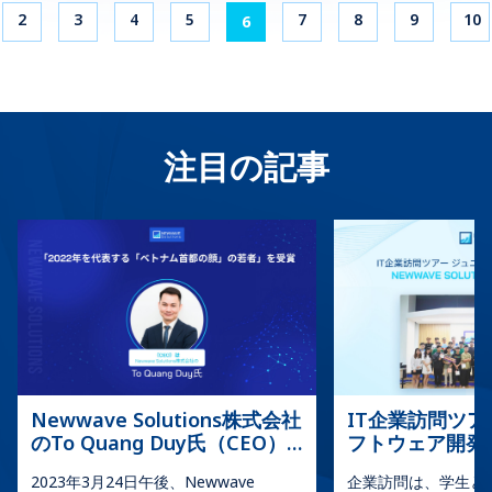
題を特定し対応します。ユーザーフィードバックに基づい
在的なリスクと利益を評価し、より多くの情報に基づいた
ョンです。 Libbyでは、お住まいの地域の公共図書館から電子書籍やオ
最も人気のあるアプリの一つです。 ユーザーは、ラップトップ、携帯電
で便利な環境です。 2.3 Tapple出会い系アプリ Tappleは、出会いを見
2
3
4
5
7
8
9
10
ーディオブックを借りて読むことができます。Libbyアプリをスマホにダ
6
て継続的に改善することで、最終的なインターフェースが
意思決定を行うことができます。 安全管理：安全管理ソ
話、タブレットなど、インターネットに接続できる任意の端末を使用し
つけたいときに異なるアプローチを提供する、興味深くて評価の高い出
ウンロードした後、図書館カード情報を入力するだけで、膨大な数の書
直感的で効果的であることが保証されます。シカゴのUIデ
フトウェアを変更プロセスに組み込むことで、安全リスク
て、Facebook上で個人プロフィールを作成できます。その後、テキス
会い系アプリです。Tappleでは、ユーザーは個人的なプロフィールを作
籍ライブラリにアクセスできます。読んだ本は貸出期限が切れる前に忘
ザイナーの給与は、専門家がこの分野で優れていることに
を特定し、対処することができ、職場全体の安全性を高め
ト、画像、マルチメディアコンテンツなどを他のユーザーと共有できま
成して他の人を検索する必要はなく、自分が気になる基準や興味を設定
れずに返却してください。 5. 便利なアプリ「Stay Focused (Forest)」
す。 さらに、ユーザーは同様の興味を持つグループに参加し、友人のア
対する高い価値を反映しています。 これらのステップに
ることができます。 […]
するだけで済みます。そして、グループに参加して、自分の興味に基づ
日常生活でスマホを使用すると、多くの悪影響が生じる可能性がありま
クティビティに関する通知を受け取ることもできます。それだけでな
いて人を探すことができます。 Tappleアプリは、共通の趣味を持ち、条
従うことで、UIデザインの志望者は、特にシカゴの動的な
す。スマホを使いすぎると、先延ばしになったり、他の活動が制限され
く、Facebookには巨大で多様なゲームストアが含まれているため、興味
件に合う人の候補を表示します。ユーザーは相手のプロフィールに「い
テクノロジー環境で組み込みUIデザインプロジェクトを効
たりするかもしれません。この問題を解決するために、「スマホ依存症
深いゲームアプリとも考えられています。 2. Messenger – 人気の無料
いね！」、「無視」、または「超いいね！」をすることができます。
果的に取り組むことができます。 4.シカゴのUIデザイナー
の軽減」に効果的なツールとしてForestアプリが誕生しました。 スマホ
アプリ Messengerは、ベトナム市場で現在最も推奨されているアプリ
Tappleは、共通の趣味を持つ人を発見し、その人とつながるための強力
注目の記事
を目指す人のための5つのヒント UIデザインの分野に飛び
を使用していないときは、この便利なアプリを使用して仮想ツリーを成
であり、Facebook によって開発されたメッセージングアプリです。こ
でインタラクティブな体験を作り出します。 >>> もっと見る: マッチン
長させることができます。この仮想ツリーは、スマホを使用していない
込むことは、特にシカゴのような活気のあるテックシティ
のアプリはソーシャルネットワークのFacebook にリンクされており、
グアプリ作り方｜マッチングアプリを開発する際の注意点 Tappleの出会
ことの象徴として、一定期間成長します。アプリを終了すると、仮想ツ
では、エキサイティングでありながらも挑戦的です。始め
ユーザーにメッセージの送信、ビデオ通話、さらには会話や録音の共有
い系アプリは日本語をメイン言語としており、日本語を話すユーザーや
リーはすぐに消滅します。逆に、アプリから蓄積されたお金を使用し
たばかりでも、キャリアを進めたい場合でも、シカゴで成
を行う際の利便性をもたらします。 現在、Messengerは世界中の若者
日本人に興味のあるユーザーにとって有利な条件が整っています。 マッ
て、より多くの仮想ツリーを成長させることができます。 これまで、
を中心に広く推奨されており、熱い反響を得ているアプリの一つです。
功するための5つの基本的なヒントを紹介します。 >>>詳
チングアプリを比較すると、Tappleは女性に無料版を提供しているとい
このアプリは「スマホ依存症の軽減」に成功するために多くの人に使用
>>> もっと見る: 便利なアプリ 3. Zalo – 人気のあるアプリ Zaloは、ベ
う有利点がありますが、男性は月額制のパッケージを利用する必要があ
しくはこちら：共同開発ソフトウェアの力: 効率性とイノ
され、高く評価されてきました。 >>> もっと見る: Androidアプリ開発
トナムのVNG Joint Stock Companyが開発した無料の便利なアプリで
り、利用月数によって料金が変わります。 Tappleは、そのユニークなア
ベーションの向上 #1.シカゴのデザイン教育機会を活用す
| Androidアプリ開発の流れと開発言語 6. 便利なアプリ「Moovit」
す。このアプリはもともとメッセージチャットとビデオ通話用に設計さ
プローチと共通の興味に重点を置いているため、同じ興味を持つ人々を
る 教育への投資は、UIデザインで成功するために重要で
Moovitは、世界有数のナビゲーション便利アプリの1つであり、800以上
れましたが、その後、ニュースレター、高品質の写真共有、ファイル送
見つけてつながりたい人にとって優れた出会い系アプリとしてランク付
す。シカゴには、著名な機関やオンラインプラットフォー
の都市で3,000万人以上のユーザーに信頼されています。 このアプリは
信、さらには購入機能など、多くの新機能が追加されて拡張されまし
けされています。 2.4 人気の無料出会い系アプリOmiai Omiaiは、日本
24時間ごとに新しい都市を更新し、最も堅牢で正確な公共旅行情報を提
ムを通じて、多くのUIデザインクラスの選択肢がありま
た。 Zaloは若者だけでなく、高齢者の利用率も高いです。 Zaloは無料
最大級の出会い系サイト、アプリサービスです。Omiaiは、ユーザーの
供します。公共交通機関は予測不可能なことが多いため、Moovitは継続
す。地元の大学や専門のデザインスクールでは、UI/UX原
スマホアプリのランキングにも名を連ねており、そのセキュリティの高
Facebookプロフィール（または電話番号、Apple ID）を利用して、理
的にスケジュールを更新し、公共交通機関サービスの変更を追跡しま
則、ソフトウェアツール、ベストプラクティスなど、さま
さから多くの人から信頼されています。 4. WhatsApp – 人気のアプリ
想的な友達を検索します。 Omiaiの出会い系アプリは、有意義なつなが
す。 7. 日常的なアプリ「EverNote」 きっとあなたの生活を豊かにする
スマホアプリとして推奨されているWhatsAppは、Facebookが所有する
ざまなトピックがカバーされています。 地元の機関：シ
りを生み出し、参加者に真剣な出会いを提供することに重点を置いてい
アプリとなるでしょう。EverNoteを使用すると、アイデア、リマインダ
クロスプラットフォームのメッセージングアプリです。このアプリを使
Newwave Solutions株式会社
IT企業訪問ツア
ます。このアプリは、Facebookのプロフィールに基づいて一般的な情報
カゴ美術館（SAIC）やデポール大学など、UI/UXデザイン
ー、日記、To-Doを保存してメモすることができます。画像、音声、デ
用すると、ユーザーはインターネット接続のあるスマホを使用している
と興味をマッチングさせ、適した人を提案することができます。 Omiai
に特化したコースを提供している機関に参加を検討しまし
のTo Quang Duy氏（CEO）
フトウェア開発
ータをジョブに添付することもできます。 EverNoteがあれば、日常生
ときに無料のメッセージを送信できます。 さらに、ユーザーはグループ
アプリは日本語をメイン言語としています。Omiaiは女性向けに無料版
ょう。 […]
活で忘れ物を心配する必要はありません。以前は、EverNoteはAndroid
が2022年を代表する「ベトナ
Newwave Solut
を作成し、制限なく写真やビデオを共有することもできます。
を提供していますが、男性は12ヶ月パッケージで月額1,950円の月額プ
でのみ動作していました。ただし、近年、このアプリはiOSにも統合され
2023年3月24日午後、Newwave
企業訪問は、学生と
WhatsAppには、1日あたり最大 270 億件のメッセージを処理する特別
ム首都の顔」の若者10人に入
Aptech
ランを利用する必要があります。 Omiaiアプリは、コミュニティ内の多