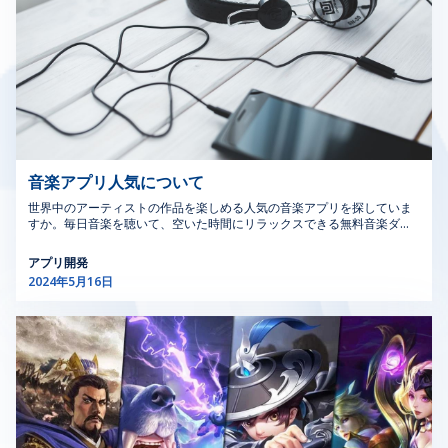
な体験をすることを保証します。 フィードバックと反
これらのプロセスを自動化し、整理することで、変更管理
応：ボタンの押下やフォームの送信など、ユーザーアクシ
MOCソフトウェアは、組織の安全性の向上、コンプライ
ョンに対する即時のフィードバックが重要です。シカゴの
アンスの維持、業務効率の強化を支援します。石油・ガ
ユーザーは、反応性が高くインタラクティブなデザインを
ス、製造業、その他のリスクの高い部門など、変更が重大
期待しています。 アクセシビリティ：障害を持つユーザ
な影響を及ぼす可能性のある業界には不可欠です。 産業
ーを含むすべてのユーザーがアクセスできるインターフェ
変更管理ソフトウェアと業務変更管理ソフトウェアは、変
ースをデザインすることが、シカゴの包摂的なテクノロジ
更を効果的に管理する能力をさらに強化し、手続き変更管
ー環境ではますます重要です。 視覚的階層：良いUIデザ
理システムとワークフロー変更管理ツールは、スムーズな
インは、視覚的階層を使用してユーザーをコンテンツに導
移行とコンプライアンスを保証します。 >>> もっと見
きます。シカゴのデザイナーは、サイズ、色、レイアウト
る：共同開発ソフトウェアの力：効率性と革新性の向上
音楽アプリ人気について
を活用して主要な要素を強調し、ユーザーの旅をスムーズ
2．変更管理ソフトウェアを使用する10つのメリット 変更
にします。 これらの原則をマスターすることで、UIデザ
管理（MOC）ソフトウェアは、組織が業務内の変更を処
世界中のアーティストの作品を楽しめる人気の音楽アプリを探していま
すか。毎日音楽を聴いて、空いた時間にリラックスできる無料音楽ダウ
インのスキルを向上させることができます。シカゴのUIデ
理する方法を大幅に強化するさまざまな利点を提供しま
ンロードアプリを見つけたいですか。Newwave Solutionsと一緒に、日
ザインクラスに参加する場合でも、シカゴのUIデザイナー
す。コンプライアンスの確保から安全性と効率の改善ま
本での音楽アプリ人気を以下の記事で調べましょう。 1.「Apple
として進化する場合でも、これらの基本を適用すること
で、MOCソフトウェアは変更管理プロセスを合理化し、
アプリ開発
Music」音楽アプリ Iphoneのおすすめ音楽アプリ のApple Music はス
で、シカゴの競争の激しいテクノロジー分野で際立つユー
最適化するように設計されています。ここでは、この強力
2024年5月16日
マートフォンの音楽アプリのトップです。Apple Musicでは、ロスレス
ザー体験を作成する手助けができます。 >>>詳しくはこち
な変更管理ソフトウェアを使用する利点のトップ10を詳
オーディオや空間オーディオなど、高品質な音楽を楽しむことができま
ら：効果的な SaaS アウトソーシング開発のための 10 つ
しく見ていきます。 2.1. コンプライアンス管理の強化
す。 Apple Musicは、オンラインで音楽を聴いたり、オフラインで保存
の重要なヒント 2.シカゴのUIデザイナーの役割 シカゴの
MOCソフトウェアは、すべての変更が関連規制および社
したりできる楽曲アプリです。音楽を楽しんだり、ミュージックビデオ
UIデザイナーとして、ユーザーを引き付け、エンゲージさ
内ポリシーに準拠していることを保証します。コンプライ
や世界中でApple Musicのライブ放送を視聴することができます。音楽
業界のトップアーティストのほとんどがApple Musicに登録していま
せるデジタル体験を形作る最前線に立っています。あなた
アンス要件の追跡を自動化し、規制変更に関するリアルタ
す。 加えて、Apple Musicは多くの独占コンテンツや貴重なビデオも提
の役割は、単に美しい画面をデザインすることにとどまら
イムの更新とアラートを提供します。この機能は、組織が
供しています。ユーザーは国際的なアーティストのインタビューを見る
ず、さまざまなプラットフォームでのユーザーインタラク
業界標準を満たし、高額な罰金を回避するのに役立つた
ことができます。これは、音楽製品以外にもアーティストについてもっ
ションを向上させる機能的で直感的なインターフェースを
め、法規制コンプライアンス・ソフトウェアにとって不可
と知りたいユーザーにとって素晴らしい体験です。 Apple Musicは音質
作成することです。 この役割では、他のデザイン専門
欠なツールとなっています。 2.2．安全管理の改善 安全プ
にもこだわっていますので、その音楽アプリ人気は世界的に広がってい