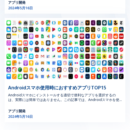
ザインの重要性が増しています。地元のテクノロジー企業
が不可欠です。主な用途は以下の通りです。 規制遵守：
でトップアプリ売上 日本のゲームアプリ売上をランキングする際、バ
アプリ「Sleep Cycle Alarm Clock」 これは、睡眠を効果的に管理する
アプリ開発
のプロフィールに「いいね！」にするまたしないことができます。2人が
ンダルナムコエンターテインメント社（Bandal Namco Entertainment
やスタートアップは、スマートホームデバイスから高度な
MOCソフトウェアは、OSHAやEPAなどの厳しい業界規制
のに役立つ重要なツールです。毎時アラームを設定するだけでなく、睡
お互いに気に入ると、接続されてチャットが開始されます。チャット
2024年5月16日
Inc）のゲームのが急上昇しています。このゲームは、アプリストア売上
眠サイクルに最適な就寝時間と起床時間を推奨します。これにより、よ
製造機器に至るまで、組み込みシステムを組み込んだ高度
や基準を確実に遵守するのに役立ちます。コンプライアン
後、マッチングアプリを通じて会う約束をすることができます。 Tinder
ランキングで14位上昇しました。 ゲームアプリ売上ランキングの大幅
り深い睡眠を体験し、ストレスや疲労を軽減し、パフォーマンスを向上
な製品を開発しています。目標は、これらのインターフェ
スの追跡と文書化を自動化し、規制違反のリスクを低減し
は、英語と日本語の両言語に対応しており、グローバルに利用できるこ
な伸びは、主にこのゲームが日本市場でヒットし、プレイヤーコミュニ
させることができます。 スマートアラーム機能に加え、高品質なアラー
ースがユーザーフレンドリーであり、デバイスの機能を効
ます。 プロセス安全管理：このソフトウェアは、安全プ
とから、人気のマッチングアプリとしてランクインされています。この
ティから大きな関心と支持を集めたという事実によって説明されます。
ム音も楽しめる便利なアプリです。さらに、睡眠分析チャートを提供
果的にサポートしながら、多様なユーザーベースのニーズ
ロトコルを変更管理プロセスに統合することで、プロセス
出会い系アプリは無料版もありますが、特別な機能を使用したい場合は
これは、エンターテインメントゲームの強い影響力と、日本のユーザー
し、ユーザーが睡眠の質を簡単に監視および制御できるようにします。
月額パッケージに登録する必要があります。 出会い系アプリTinderの人
を満たすことです。 3.2. 組み込み用のUIデザインの4つの
安全管理（PSM）をサポートし、事故の防止と安全な操
にとって高品質の製品と魅力的なコンテンツを作成することの重要性を
睡眠に非常に役立つので、ぜひ毎日のアプリリストにご追加・活用くだ
気はユーザーから高く評価されています。これは、Tinderが恋愛を見つ
ステップ ユーザー要求の定義：ターゲットユーザーの具
業の確保を支援します。 リスクアセスメント：MOCソフ
示しています。 さらに、日本におけるスマホアプリ売上ランキングを分
さい。 2. 便利なアプリ「Jumbo」 Jumboは、個人情報を最も安全な方
けて、社会的な関係を結ぶ上でユーザーに良い経験をもたらす出会い系
体的なニーズを特定することから始めます。これには、ユ
トウエアの変更管理機能用リスクアセスメントソフトウエ
析し続けると、カカオ・ピッコマ社のサービスアプリ、LINE、または
法で保護するのに役立つ最も便利なアプリの1つと考えられています。す
アプリとしてランク付けされていることを証明しています。 Tinderは、
XFLAGのゲームの安定性がわかります。この安定性は、多くの場合、ユ
ーザーがデバイスとどのようにインタラクションするか、
アは、変更の潜在的な影響を徹底的に評価し、安全、環
べてのソーシャルメディアアカウントに連携し、情報漏洩を防ぎ、ユー
自分に合った出会いを見つけるための便利で効果的な方法を作成しまし
ーザーの好みや、エンターテイメント、チャットなどの日常サービスの
ザーデータを保護するためのセキュリティ対策を提供します。 この便利
および必要な機能を理解することが含まれます。シカゴの
境、操業上のリスクに対応します。 インシデント管理：
た。グローバルなパスポートと多様な言語により、世界的に強力な出会
継続的な使用を反映しています。 Tik Tok Liteは、日本市場のAppstore
な生活アプリは広告やスパムもブロックし、ハッカーによるアカウント
UIデザインクラスは、これらの要求を効果的に収集し分析
インシデントが発生した場合、MOCツール内のインシデ
い系アプリとなっています。 2.2 JapanCupid出会い系アプリ
の最大ダウンロード数ランキングの上位にありますが、最大アプリ売上
への侵入を困難にします。JumboはiOSとAndroidの両方で利用できるよ
するための素晴らしい洞察を提供します。 プロトタイプ
ント管理ソフトウェアは、詳細な調査と分析を支援し、根
JapanCupidは、他の人とのつながりや関係を探している日本人に特価し
のトップ5には入っていません。 要約すると、日本のトップアプリ売上
うになり、ユーザーはソフトウェアの問題を心配することなく簡単にイ
の作成：初期プロトタイプを開発してUIを視覚化します。
本原因を特定し、将来の発生を防止するための是正措置を
たオンライン出会い系アプリです。Cupid Media Groupは、多くの専門
ランキングを分析すると、この成長するデジタル市場におけるユーザー
ンストールできるようになりました。これは、スマホでの操作を邪魔す
的な出会い系アプリを提供していることで有名な企業です。
このステップは、デザインを洗練し、プロセスの早い段階
実施するのに役立ちます。 3.2．一般産業用途 一般的な産
のニーズと好みの多様性と豊かさがより明確にわかります。 2.2. CH
る広告が嫌いな人にとっては間違いなく便利なアプリです。 >>> もっと
JapanCupidは、ユーザーが詳細な個人プロフィールを作成し、興味、場
でフィードバックを収集するのに役立ちます。シカゴのUI
業用途では、MOCソフトウェアは製造業、製薬、公益事
Playでのトップのアプリ売上 […]
見る: 便利アプリ 3. 便利なアプリ「Good Look」 スタイルを変えるのに
所、年齢に基づいて相手を見つけることができるマッチングアプリの1つ
デザイナーは、この反復的なアプローチを使用して、最終
業など、さまざまな分野の変更管理プロセスを合理化しま
役立つ良いアプリがほしい方には、Newwave Solutionsが非常に便利な
です。ユーザーは、メッセージやJapanCupid出会い系アプリの機能を通
Androidスマホ使用時におすすめアプリTOP15
デザインがユーザーのニーズと期待に一致するようにして
す。主なアプリケーションは以下の通りです。 コンプラ
アプリをご紹介します。 Good Lookは、日常生活における適切なファ
じてお互いにコミュニケーションをとることができます。 JapanCupid
ッションや服装スタイルを指導するためのモバイル アプリです。ファッ
います。 ハードウェアとの統合：プロトタイプが検証さ
イアンス管理：コンプライアンス管理ソフトウェアは、す
Androidスマホにインストールする適切で便利なアプリを選択するの
は多くの言語にサポートしており、世界中のユーザーが日本人とつなが
ションや美容に関する役立つアドバイスを提供し、衣類アイテムを適切
れたら、UIを組み込みハードウェアと統合します。このス
べての変更が関連する規制要件と業界標準に適合している
は、実際には簡単ではありません。この記事では、Androidスマホを使
ることができる便利な環境を作り出しています。 JapanCupidは人気の
に組み合わせて最新のトレンドを把握するのに役立ちます。 プロのファ
テップでは、ハードウェアの制約とUIデザイン原則の両方
ことを保証します。MOC ソフトウェアは、コンプライア
用するときにダウンロードするおすすめアプリをご紹介します。 おすす
無料出会い系アプリですが、月額料金を払って登録すると、ユーザーが
ッション専門家によってデザインされたこのアプリは、男性と女性の両
めしたいアプリには次のようなものがあります。 1. Facebook – 人気ラ
について深い理解が必要です。シカゴでは、組み込みシス
ンスチェックを自動化し、監査や検査のための記録を保持
最大限の体験を得ることができ、より楽しむことができる特別な機能も
アプリ開発
方に毎日新しくて素晴らしい体験をもたらします。見た目を気にする人
ンキングアプリ Facebookは、2004年に米国で設立され、カリフォルニ
提供しています。 Cupid Media Groupのプロフェッショナルな姿勢によ
テムに関する専門知識がこのフェーズで重要です。最適な
します。 変更影響分析：MOC ツール内の変更影響分析ソ
なら、日常生活に役立つこと間違いなしのアプリです。 4. 便利なアプリ
2024年5月16日
アに本社を置くソーシャルネットワーキングおよびオンラインメディア
り、JapanCupidは、関係やつながりを探している人々に人気のおすすめ
パフォーマンスとユーザー体験を保証するためです。 テ
フトウェアは、変更が既存のプロセス、システム、および
「Libby」 本を楽しんだり読んだりするのに役立つ便利なアプリを探し
アプリです。 このアプリは無料で利用でき、現在月間アクティブユーザ
出会い系アプリとなっています。他の出会い系アプリと比較して、
ストと改善：徹底的なテストを実施して、使いやすさの問
ワークフローに及ぼす影響を評価します。これにより、潜
ている方に、これは図書館に行かずに本を読むための優れたソリューシ
ー数は約28億人（2020年12月末時点）と、世界最多のユーザー数を誇る
JapanCupidは、恋愛や社会的なつながりを求める日本人に特化した安全