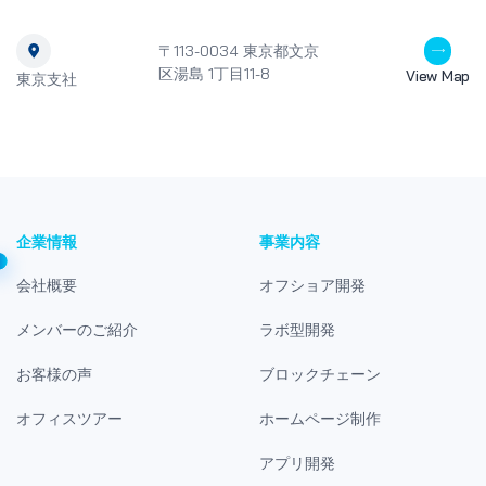
アモデルを提供して
ェア開発プロジェク
ちから無料コンサル
〒113-0034 東京都文京
ることができますの
区湯島 1丁目11-8
View Map
にお問い合わせください
東京支社
Posts VB.NET
言語？VB.NET言
プログラミング言語P
ソンプログラミング
者向けの使い方 アプ
ログラミング言語紹介 
者向け】C言語とは
きることをわかりや
企業情報
事業内容
会社概要
オフショア開発
メンバーのご紹介
ラボ型開発
お客様の声
ブロックチェーン
オフィスツアー
ホームページ制作
アプリ開発