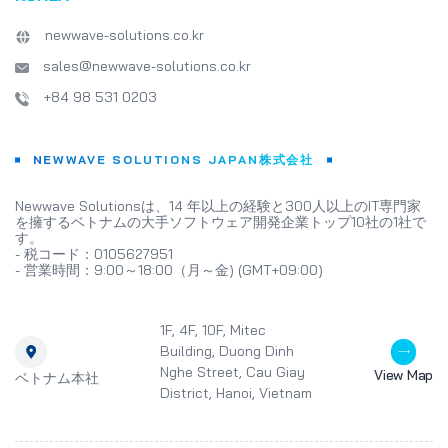
いても教えてもらい
は、ハノイの主要な
newwave-solutions.co.kr
たことをとても嬉し
sales@newwave-solutions.co.kr
（FPT Aptechの
のような企業訪問は
+84 98 531 0203
場環境を体験させる
の実践的な見方を提
に、ITの職場に直
論的な学習と実践的
NEWWAVE SOLUTIONS JAPAN株式会社
ャップを埋めること
Newwave Soluti
Newwave Solutionsは、14 年以上の経験と300人以上のIT専門家
より、FPT Apte
を擁するベトナムの大手ソフトウェア開発企業トップ10社の1社で
ソフトウェア開発者
す。
開発者からすべての
- 税コード：0105627951
IT業界の未来、特
- 営業時間：9:00～18:00（月～金) (GMT+09:00)
を判断する機会とな
います。 2011年に
Newwave Solut
1F, 4F, 10F, Mitec
開発サービス、ソリ
Building, Duong Dinh
びメンテナンスを提
Nghe Street, Cau Giay
View Map
企業です。当社の専
ベトナム本社
District, Hanoi, Vietnam
キスパートが、スタ
中小企業、大企業に
様のニーズに合った