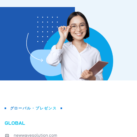
関する多くの質問に
た、彼のインスピレ
キャリアストーリー
階でも、情熱のある
れを追求する動機付
その後、Khanh L
際のソフトウェア開
うなもので、各メン
協力しているかを理
当社のIT開発者マ
皆を案内してくれま
り、FPT Aptech
経験を持ち、様々な
って働くことができるN
SolutionsのIT
な機会を得ました。
レビュー、面接の準
について、人事部の
Hien氏が指導して
問の終わりには、ミ
グローバル・プレゼンス
れており、学生たちはN
Solutionsでの
GLOBAL
ができるよう、多く
ました。 以下は、Newwa
newwavesolution.com
における新入生とジ