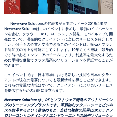
Newwave Solutionsの代表者が日本ITウィーク2019に出展
Newwave Solutionはこのイベントに参加し、最新のイノベーショ
ンを含む、クラウド、IoT、AI、システム開発、モバイルアプリ開
発について、潜在的なクライアントに当社のサービスを紹介しま
した。何千もの企業と交流できるこのイベントは、販売とブラン
ド認知度の向上を可能にしてくれます。10年近くの経験、献身的
で才能のあるエンジニアのチームにより、利益率を最大化するた
めに手頃な価格でクラス最高のソリューションを保証することが
できます 。
このイベントでは、日本市場における新しい技術や日本のクライ
アントの現在の需要についても最新情報を得ることができます。
これらの貴重な情報はすべて、クライアントにより良いサービス
を提供するための戦略に役立ちます。
Newwave Solutionsは、DXとソフトウェア開発のアウトソーシン
グのリーディングブランドです。革新的なテクノロジーとビジネ
スを変革するという使命のもと、当社は複数の業界にDXとテクノ
ロジーコンサルティングとエンドツーエンドの開発ソリューショ