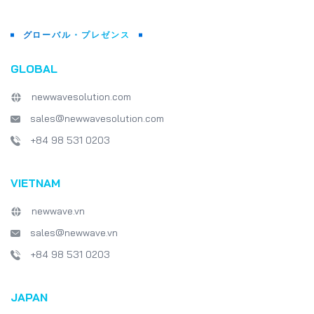
グローバル・プレゼンス
GLOBAL
newwavesolution.com
sales@newwavesolution.com
+84 98 531 0203
VIETNAM
newwave.vn
sales@newwave.vn
+84 98 531 0203
JAPAN