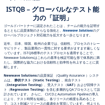
ISTQB – グローバルなテスト能
力の「証明」
ゴールドパートナーに認定されたことは 、チームの能力を証明す
るとともに品質体制のさらなる強化と
、
Newwave Solutions
のグ
ローバルプロジェクト対応能力を拡大する一歩となります
。
近年、
日本、韓国、欧州の企業では、信頼性、プロセスのトレー
サビリティ 、製品運用の一貫性に対する要求がますます厳しくな
っています。
ISTQB標準のテストプロセスを適用することで、
Newwave Solutionsはこれらの基準を
検証可能な形で体系的に満
たし、国際的な協力における信頼性と効率性を向上することに貢
献します。
Newwave Solutions
の品質保証
（Quality Assurance ）
システ
ムは
、
静的テスト（
Static Testing
）
、
統合テスト
（
Integration Testing
）
、
受入テスト（
UAT
）
および回帰テス
ト（
Regression Testing
）
を含む多層的なQAプロセスとして設
計されています。 さらに、
CI/CDとAutomation Pipelineの導入
により、テスト時間を短縮し、各リリースの精度を高めること
で、コスト削減とリソースの最適化を実現しています。
何よりも