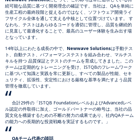
続可能な品質に基づく開発理念の確証です。当社は、QAを単純に
生産工程の最終段階と捉えるのではなく、ソフトウェア開発ライ
フサイクル全体を通して支える中核として位置づけています。 す
なわち、
テストは
あらゆるコード
を適切に管理し、品質を継続的
に見直して最適化することで、最高のユーザー体験を生み出す場
となっています
。
14年以上にわたる成長の中で、
Newwave Solutions
は手動テス
ト、自動テスト、パフォーマンステストを組み合わせ、マルチス
キルを持つ
品質保証とテストのチームを育成してきました。
この
チームは定期的なトレーニングを受け、ISTQBのフレームワーク
に基づいて知識と実践を常に更新し、すべての製品が性能、セキ
ュリティ、拡張性、安定性における厳格な基準を満たすよう品質
管理を徹底しています。
合計29件の
「ISTQB FoundationレベルおよびAdvancedレベ
ル認定
の件取得に加え、ゴールドパートナーの称号は、当社の品
質文化を構築するための不断の努力の成果であり、社内QAチーム
の能力への長期的な投資戦略を実証するものです。
」
QAチーム代表の談話