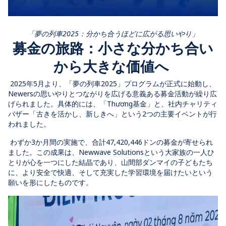
「夢の列車2025：分かち合うほどに広がる思いやり」
募金の旅路：小さな分かち合い
から大きな価値へ
2025年5月より、「夢の列車2025」プログラムが正式に始動し、
Newersの思いやりとつながりを広げる意義ある募金活動が繰り広
げられました。
具体的には、「
Thương基金」と、社内チャリティ
バザ
ー「古きを活かし、新しきへ」という2つの主要イベントが行
われました。
わずか3か月間の実施で、合計47,420,446ドンの募金が寄せられ
ました。この成果は、Newwave Solutionsという大家族の一人ひ
とりが心を一つにした結晶であり、山間部ダンマイの子どもたち
に、より安全で快適、そして充実した学習環境を届けたいという
願いを形にしたものです。