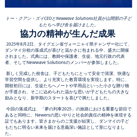
トー・クアン・ズイCEOとNewwave Solutions社員が山間部の子ど
もたちへ学び舎を届けました。
協力の精神が生んだ成果
2025年8月2日、タイグエン省ヴォーニャイ県チャンザー社にて、
ダンマイ分校の
落成式が喜びと温かさに包まれる中、盛大に開催
されました。式典には、教師や保護者、生徒、地元行政の代表
者、そしてNewwave Solutionsのメンバーが参加しました。
新しく完成した校舎は、子どもたちにとって安全で清潔、快適な
学習空間を提供し、より充実した教育環境を実現します。特に、
開校初日には、生徒たちへノートや学用品といった小さな贈り物
が手渡され、そこに込められた温かな思いが子どもたちの大きな
励みとなり、新学期のスタートを喜びで満たしました。
今回の落成式は、「夢の列車2025」の旅路における重要な節目で
あると同時に、Newersの思いやりと社会的責任の精神を体現する
証でもあります。皆さまからのご支援が結実し、ダンマイの子ど
もたちに明るい未来を届ける意義深い施設として形になりまし
た。