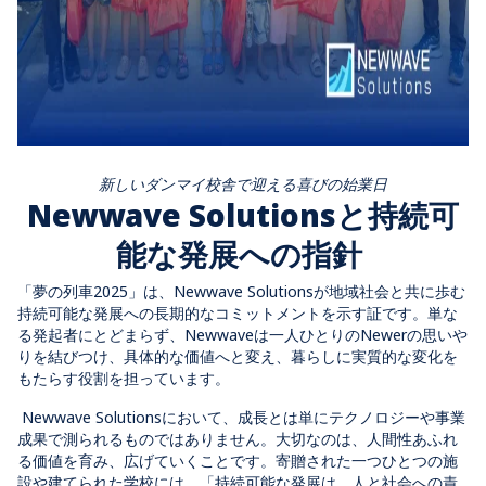
新しいダンマイ校舎で迎える喜びの始業日
Newwave Solutionsと持続可
能な発展への指針
「夢の列車2025」は、Newwave Solutionsが地域社会と共に歩む
持続可能な発展への長期的なコミットメントを示す証です。単な
る発起者にとどまらず、Newwaveは一人ひとりのNewerの思いや
りを結びつけ、具体的な価値へと変え、暮らしに実質的な変化を
もたらす役割を担っています。
Newwave Solutionsにおいて、成長とは単にテクノロジーや事業
成果で測られるものではありません。大切なのは、人間性あふれ
る価値を育み、広げていくことです。寄贈された一つひとつの施
設や建てられた学校には、「持続可能な発展は、人と社会への責