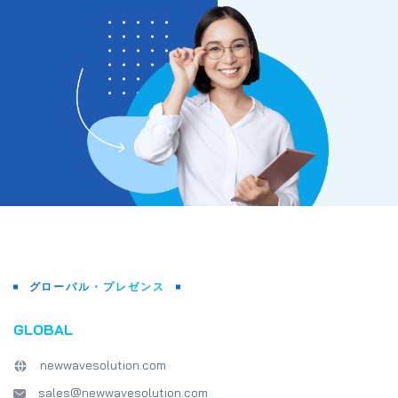
グローバル・プレゼンス
GLOBAL
newwavesolution.com
sales@newwavesolution.com