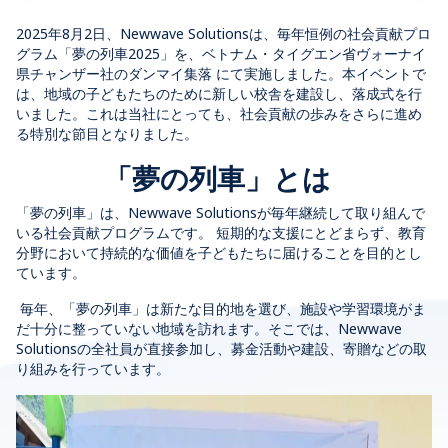
2025年8月2日、Newwave Solutionsは、毎年恒例の社会貢献プロ
グラム「夢の列車2025」を、
ベトナム・タイグエン省ヴォーナイ
県チャンザー社のダンマイ集落
にて実施しました。本イベントで
は、地域の子どもたちのために新しい校舎を建設し、落成式を行
いました。これは当社にとっても、社会貢献の歩みをさらに進め
る特別な節目となりました。
「
夢の列車」とは
「
夢の列車」は、Newwave
Solutionsが毎年継続して取り組んで
いる社会貢献プログラムです。
短期的な支援にとどまらず、教育
分野において持続的な価値を子どもたちに届けることを目的とし
ています
。
毎年、「夢の列車」は新たな目的地を選び、施設や学習環境がま
だ十分に整っていない地域を訪れます。そこでは、Newwave
Solutionsの全社員が直接参加し、募金活動や建設、寄贈などの取
り組みを行っています。