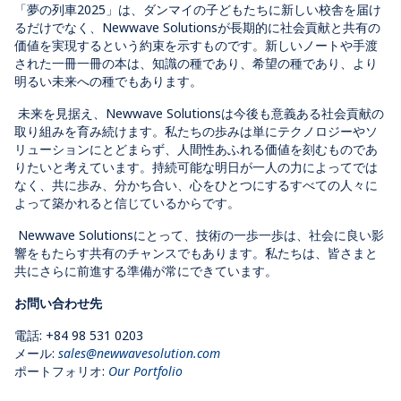
「夢の列車2025」は、ダンマイの子どもたちに新しい校舎を届け
るだけでなく、Newwave Solutionsが長期的に社会貢献と共有の
価値を実現するという約束を示すものです。新しいノートや手渡
された一冊一冊の本は、知識の種であり、希望の種であり、より
明るい未来への種でもあります。
未来を見据え、Newwave Solutionsは今後も意義ある社会貢献の
取り組みを育み続けます。私たちの歩みは単にテクノロジーやソ
リューションにとどまらず、人間性あふれる価値を刻むものであ
りたいと考えています。持続可能な明日が一人の力によってでは
なく、共に歩み、分かち合い、心をひとつにするすべての人々に
よって築かれると信じているからです。
Newwave Solutionsにとって、技術の一歩一歩は、社会に良い影
響をもたらす共有のチャンスでもあります。私たちは、皆さまと
共にさらに前進する準備が常にできています。
お問い合わせ先
電話
: +84 98 531 0203
メール
:
sales@newwavesolution.com
ポートフォリオ
:
Our Portfolio