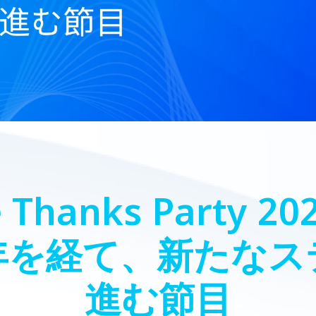
 Thanks Party 
年を経て、新たなス
進む節目