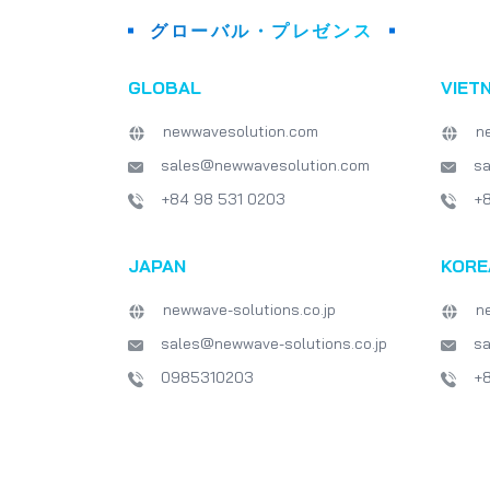
グローバル・プレゼンス
GLOBAL
VIET
newwavesolution.com
n
sales@newwavesolution.com
s
+84 98 531 0203
+
JAPAN
KORE
newwave-solutions.co.jp
n
sales@newwave-solutions.co.jp
sa
0985310203
+