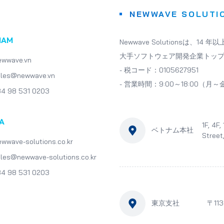
NEWWAVE SOLUT
NAM
Newwave Solutionsは、
大手ソフトウェア開発企業トップ1
ewwave.vn
- 税コード：0105627951
ales@newwave.vn
- 営業時間：9:00～18:00（月～金) 
84 98 531 0203
A
1F, 4F
ベトナム本社
Street
ewwave-solutions.co.kr
les@newwave-solutions.co.kr
84 98 531 0203
東京支社
〒11