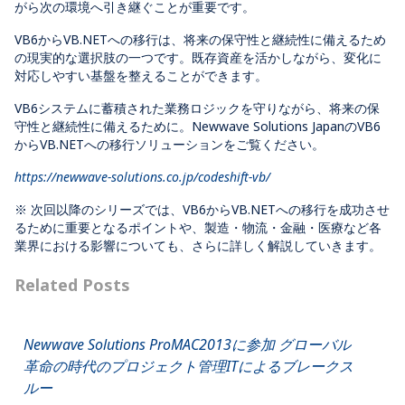
がら次の環境へ引き継ぐことが重要です。
VB6からVB.NETへの移行は、将来の保守性と継続性に備えるため
の現実的な選択肢の一つです。既存資産を活かしながら、変化に
対応しやすい基盤を整えることができます。
VB6システムに蓄積された業務ロジックを守りながら、将来の保
守性と継続性に備えるために。Newwave Solutions JapanのVB6
からVB.NETへの移行ソリューションをご覧ください。
https://newwave-solutions.co.jp/codeshift-vb/
※ 次回以降のシリーズでは、VB6からVB.NETへの移行を成功させ
るために重要となるポイントや、製造・物流・金融・医療など各
業界における影響についても、さらに詳しく解説していきます。
Related Posts
Newwave Solutions ProMAC2013に参加 グローバル
革命の時代のプロジェクト管理ITによるブレークス
ルー