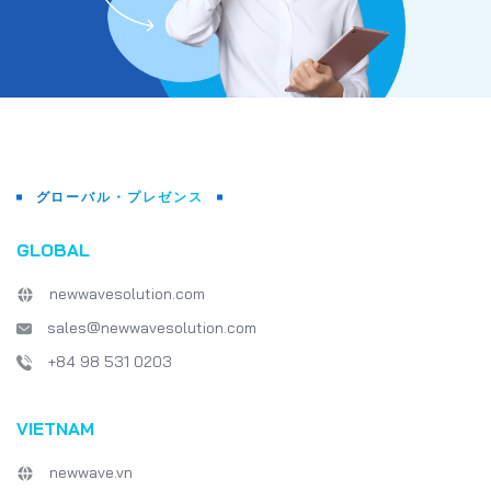
グローバル・プレゼンス
GLOBAL
newwavesolution.com
sales@newwavesolution.com
+84 98 531 0203
VIETNAM
newwave.vn