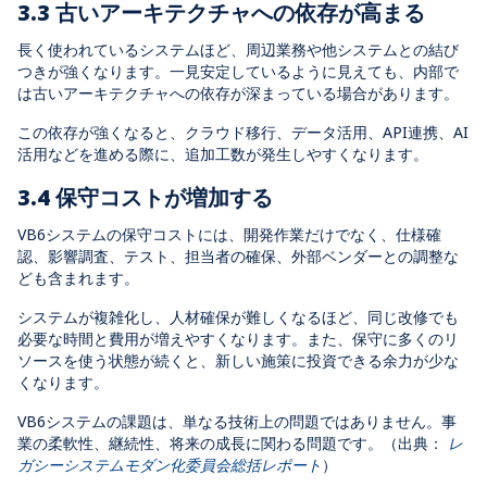
3.3 古いアーキテクチャへの依存が高まる
長く使われているシステムほど、周辺業務や他システムとの結び
つきが強くなります。一見安定しているように見えても、内部で
は古いアーキテクチャへの依存が深まっている場合があります。
この依存が強くなると、クラウド移行、データ活用、API連携、AI
活用などを進める際に、追加工数が発生しやすくなります。
3.4 保守コストが増加する
VB6システムの保守コストには、開発作業だけでなく、仕様確
認、影響調査、テスト、担当者の確保、外部ベンダーとの調整な
ども含まれます。
システムが複雑化し、人材確保が難しくなるほど、同じ改修でも
必要な時間と費用が増えやすくなります。また、保守に多くのリ
ソースを使う状態が続くと、新しい施策に投資できる余力が少な
くなります。
VB6システムの課題は、単なる技術上の問題ではありません。事
業の柔軟性、継続性、将来の成長に関わる問題です。（
出典
：
レ
ガシーシステムモダン化委員会総括レポート
）