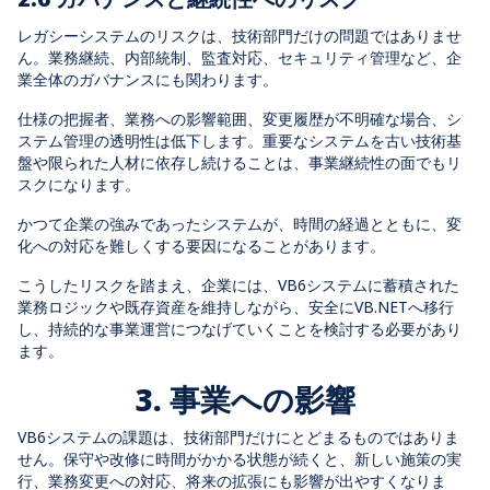
レガシーシステムのリスクは、技術部門だけの問題ではありませ
ん。業務継続、内部統制、監査対応、セキュリティ管理など、企
業全体のガバナンスにも関わります。
仕様の把握者、業務への影響範囲、変更履歴が不明確な場合、シ
ステム管理の透明性は低下します。重要なシステムを古い技術基
盤や限られた人材に依存し続けることは、事業継続性の面でもリ
スクになります。
かつて企業の強みであったシステムが、時間の経過とともに、変
化への対応を難しくする要因になることがあります。
こうしたリスクを踏まえ、企業には、VB6システムに蓄積された
業務ロジックや既存資産を維持しながら、安全にVB.NETへ移行
し、持続的な事業運営につなげていくことを検討する必要があり
ます。
3. 事業への影響
VB6システムの課題は、技術部門だけにとどまるものではありま
せん。保守や改修に時間がかかる状態が続くと、新しい施策の実
行、業務変更への対応、将来の拡張にも影響が出やすくなりま