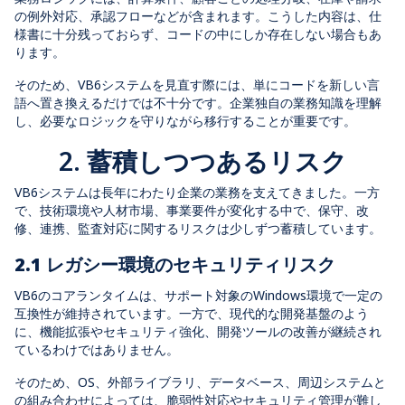
の例外対応、承認フローなどが含まれます。こうした内容は、仕
様書に十分残っておらず、コードの中にしか存在しない場合もあ
ります。
そのため、VB6システムを見直す際には、単にコードを新しい言
語へ置き換えるだけでは不十分です。企業独自の業務知識を理解
し、必要なロジックを守りながら移行することが重要です。
2. 蓄積しつつあるリスク
VB6システムは長年にわたり企業の業務を支えてきました。一方
で、技術環境や人材市場、事業要件が変化する中で、保守、改
修、連携、監査対応に関するリスクは少しずつ蓄積しています。
2.1 レガシー環境のセキュリティリスク
VB6のコアランタイムは、サポート対象のWindows環境で一定の
互換性が維持されています。一方で、現代的な開発基盤のよう
に、機能拡張やセキュリティ強化、開発ツールの改善が継続され
ているわけではありません。
そのため、OS、外部ライブラリ、データベース、周辺システムと
の組み合わせによっては、脆弱性対応やセキュリティ管理が難し