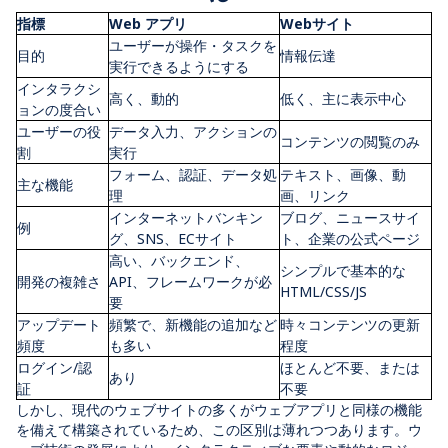
指
標
Web
アプリ
Web
サイト
ユーザーが操作・タスクを
目的
情報伝達
実行できるようにする
インタラクシ
高く、動的
低く、主に表示中心
ョンの度合い
ユーザーの役
データ入力、アクションの
コンテンツの閲覧のみ
割
実行
フォーム、認証、データ処
テキスト、画像、動
主な機能
理
画、リンク
インターネットバンキン
ブログ、ニュースサイ
例
グ、
SNS、EC
サイト
ト、企業の公式ページ
高い、バックエンド、
シンプルで基本的な
開発の複雑さ
API
、フレームワークが必
HTML/CSS/JS
要
アップデート
頻繁で、新機能の追加など
時々コンテンツの更新
頻度
も多い
程度
ログイン
/
認
ほとんど不要、または
あり
証
不要
しかし、現代のウェブサイトの多くがウェブアプリと同様の機能
を備えて構築されているため、この区別は薄れつつあります。ウ