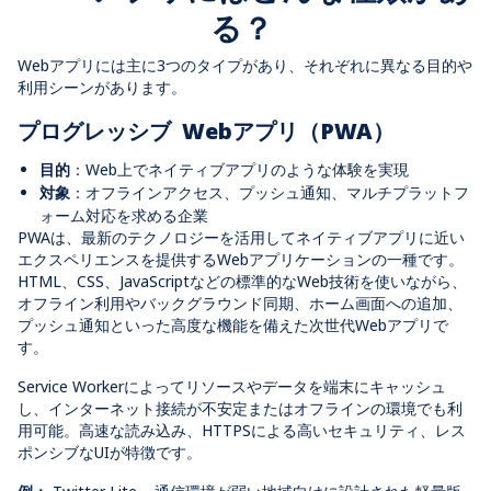
る？
Web
アプリには主に
3
つのタイプがあり、それぞれに異なる目的や
利用シーンがあります。
プログレッシブ
Web
アプリ（
PWA）
目的
：Web
上でネイティブアプリのような体験を実現
対象
：オフラインアクセス、プッシュ通知、マルチプラットフ
ォーム対応を求める企業
PWA
は、最新のテクノロジーを活用してネイティブアプリに近い
エクスペリエンスを提供する
Web
アプリケーションの一種です。
HTML、CSS、JavaScript
などの標準的な
Web
技術を使いながら、
オフライン利用やバックグラウンド同期、ホーム画面への追加、
プッシュ通知といった高度な機能を備えた次世代
Web
アプリで
す。
Service Worker
によってリソースやデータを端末にキャッシュ
し、インターネット接続が不安定またはオフラインの環境でも利
用可能。高速な読み込み、
HTTPS
による高いセキュリティ、レス
ポンシブな
UI
が特徴です。