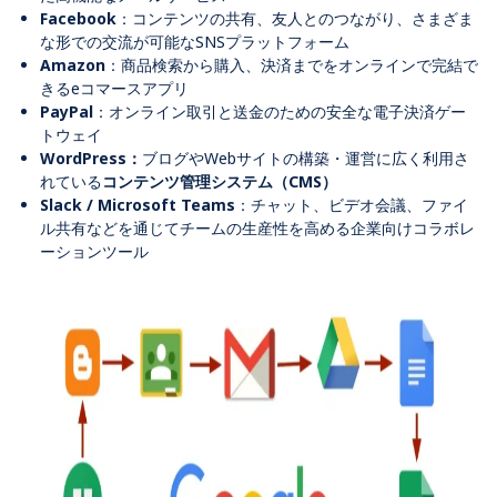
Facebook
：コンテンツの共有、友人とのつながり、さまざま
な形での交流が可能な
SNS
プラットフォーム
Amazon
：商品検索から購入、決済までをオンラインで完結で
きる
e
コマースアプリ
PayPal
：
オンライン取引と送金のための安全な電子決済ゲー
トウェイ
WordPress：
ブログや
Web
サイトの構築・運営に広く利用さ
れている
コンテンツ管理システム（
CMS）
Slack / Microsoft Teams
：チャット、ビデオ会議、ファイ
ル共有などを通じてチームの生産性を高める企業向けコラボレ
ーションツール