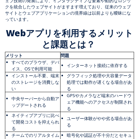
ェブ技術の発展により、インタラクティブな要素や動的なロジッ
クを統合したウェブサイトがますます増えており、従来のウェブ
サイトとウェブアプリケーションの境界線は以前よりも曖昧にな
っています。
Web
アプリを利用するメリット
と課題とは？
メリット
問題
すべてのブラウザ、デバ
インターネット接続に依存する
イス、
OS
で利用可能
インストール不要、端末
グラフィック処理や大容量データ
のストレージを消費しな
処理では動作が遅くなる場合があ
い
る
GPS
やカメラなど端末のハードウ
中央サーバーから自動ア
ェア機能へのアクセスが制限され
ップデートされる
る
ネイティブアプリに比べ
ユーザー体験がやや劣る場合があ
て開発コストを抑えられ
る
る
チームでのリアルタイム
暗号化や認証が不十分だとセキュ