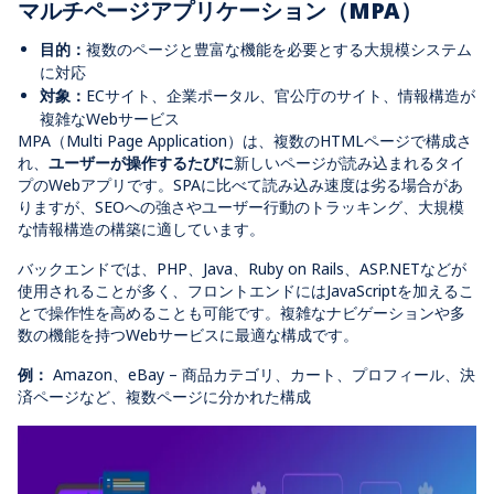
マルチページアプリケーション（MPA）
目的：
複数のページと豊富な機能を必要とする大規模システム
に対応
対象：
ECサイト、企業ポータル、官公庁のサイト、情報構造が
複雑なWebサービス
MPA（Multi Page Application
）は、複数の
HTML
ページで構成さ
れ、
ユーザーが操作するたびに
新しいページが読み込まれるタイ
プの
Web
アプリです。
SPA
に比べて読み込み速度は劣る場合があ
りますが、
SEOへの強さ
やユーザー行動のトラッキング
、
大規模
な情報構造の構築に適しています。
バックエンドでは、
PHP、Java、Ruby on Rails、ASP.NET
などが
使用されることが多く、フロントエンドには
JavaScript
を加えるこ
とで操作性を高めることも可能です。複雑なナビゲーションや多
数の機能を持つWebサービスに最適な構成です。
例：
Amazon、eBay –
商品カテゴリ、カート、プロフィール、決
済ページなど、複数ページに分かれた構成