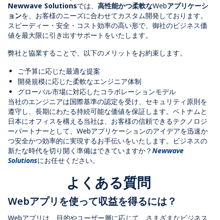
Newwave Solutions
では、
高性能かつ柔軟な
Web
アプリケーシ
ョン
を、お客様のニーズに合わせてカスタム開発しております。
スピーディー・安全・コスト効率の高い形で、御社のビジネス価
値を最大限に引き出すサポートをいたします。
弊社と協業することで、以下のメリットをお約束します
。
ご予算に応じた最適な提案
開発規模に応じた柔軟なエンジニア体制
グローバル市場に対応したコラボレーションモデル
当社のエンジニアは国際基準の認定を受け、セキュリティ原則を
遵守し、長期にわたる持続可能な価値を保証します。ベトナムと
日本にオフィスを構える当社は、お客様の信頼できるテクノロジ
ーパートナーとして、
Web
アプリケーションのアイデアを迅速か
つ安全かつ効率的に実現するお手伝いをいたします。ビジネスの
新たな時代を切り開く準備はできていますか？
Newwave
Solutions
にお任せください。
よくある質問
Web
アプリを使って収益を得るには？
Webアプリは、目的やユーザー層に応じて、さまざまなビジネス