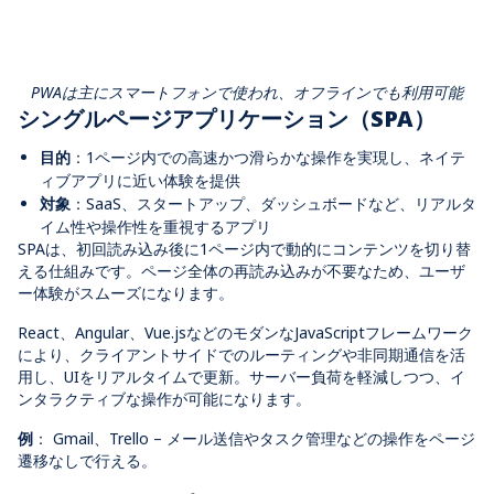
PWAは主にスマートフォンで使われ、オフラインでも利用可能
シングルページアプリケーション（
SPA）
目的
：1
ページ内での高速かつ滑らかな操作を実現し、ネイテ
ィブアプリに近い体験を提供
対象
：SaaS
、スタートアップ、ダッシュボードなど、リアルタ
イム性や操作性を重視するアプリ
SPA
は、初回読み込み後に
1
ページ内で動的にコンテンツを切り替
える仕組みです。
ページ全体の再読み込みが不要
なため、ユーザ
ー体験がスムーズになります。
React、Angular、Vue.js
などのモダンな
JavaScript
フレームワーク
により、クライアントサイドでのルーティングや非同期通信を活
用し、
UI
をリアルタイムで更新。
サーバー負荷を軽減しつつ、イ
ンタラクティブな操作が可能
になります。
例
：
Gmail、Trello –
メール送信やタスク管理などの操作をページ
遷移なしで行える
。