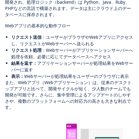
開発され、処理ロジック（
backend
）は
Python、Java、Ruby、
PHP
などの言語で構築されます。データは主にクラウド上のデー
タベースに保存されます。
Webアプリの基本的な動作フロー
リクエスト送信
：ユーザーがブラウザや
Web
アプリにアクセス
し、リクエストが
Web
サーバーへ送られる
リクエスト処理
：Web
サーバーがアプリケーションサーバーへ
処理を依頼。必要に応じてデータベースへアクセス
結果を返す
：
アプリケーションサーバーが処理結果を
Web
サー
バーに返す
表示：
Web
サーバーが処理結果をユーザーのブラウザに表示
また、
Web
アプリ（
Web
アプリケーション）は、従来のデスクト
ップアプリと比べて、開発サイクルが短く、少人数のチームでも
開発が可能です。さらに、集中管理によるアップデートのしやす
さや、複数のプラットフォームへの対応力の高さも大きな利点で
す。