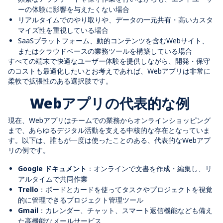
ーの体験に影響を与えたくない場合
リアルタイムでのやり取りや、データの一元共有・高いカスタ
マイズ性を重視している場合
SaaS
プラットフォーム、動的コンテンツを含む
Web
サイト、
またはクラウドベースの業務ツールを構築している場合
すべての端末で快適なユーザー体験を提供しながら、開発・保守
のコストも最適化したいとお考えであれば、
Web
アプリは非常に
柔軟で拡張性のある選択肢です。
Webアプリの代表的な例
現在、
Web
アプリはチームでの業務からオンラインショッピング
まで、あらゆるデジタル活動を支える中核的な存在となっていま
す。以下は、誰もが一度は使ったことのある、代表的な
Web
アプ
リの例です
。
Google
ドキュメント
：オンラインで文書を作成・編集し、リ
アルタイムで共同作業
Trello
：ボードとカードを使ってタスクやプロジェクトを視覚
的に管理できるプロジェクト管理ツール
Gmail
：カレンダー、チャット、スマート返信機能なども備え
た高機能なメールサービス