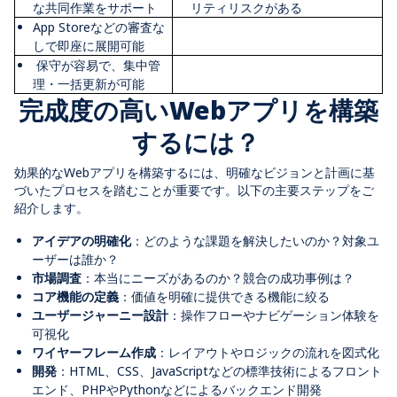
な共同作業をサポート
リティリスクがある
App Store
などの審査な
しで即座に展開可能
保守が容易で、集中管
理・一括更新が可能
完成度の高い
Web
アプリを構築
するには？
効果的な
Web
アプリを構築するには、明確なビジョンと計画に基
づいたプロセスを踏むことが重要です。以下の主要ステップをご
紹介します。
アイデアの明確化
：どのような課題を解決したいのか？対象ユ
ーザーは誰か？
市場調査
：本当にニーズがあるのか？競合の成功事例は？
コア機能の定義
：価値を明確に提供できる機能に絞る
ユーザージャーニー設計
：操作フローやナビゲーション体験を
可視化
ワイヤーフレーム作成
：レイアウトやロジックの流れを図式化
開発
：
HTML
、
CSS
、
JavaScript
などの標準技術によるフロント
エンド、
PHP
や
Python
などによるバックエンド開発