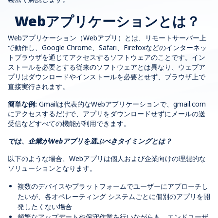
Webアプリケーションとは？
Webアプリケーション（Webアプリ）とは、リモートサーバー上
で動作し、Google Chrome、Safari、Firefoxなどのインターネッ
トブラウザを通じてアクセスするソフトウェアのことです。
イン
ストールを必要とする従来のソフトウェアとは異なり、ウェブア
プリはダウンロードやインストールを必要とせず、ブラウザ上で
直接実行されます。
簡単な例
:
Gmail
は代表的な
Web
アプリケーション
で、
gmail.com
にアクセスするだけで、アプリをダウンロードせずにメールの送
受信などすべての機能が利用できます。
では、企業がWebアプリを選ぶべきタイミングとは？
以下のような場合、
Web
アプリは個人および企業向けの理想的な
ソリューションとなります
。
複数のデバイスやプラットフォームでユーザーにアプローチし
たいが、各オペレーティング
システムごとに個別のアプリを開
発したくない場合
頻繁なアップデートや保守作業を行いながらも、エンドユーザ