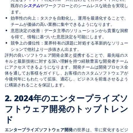
既存の
システム
やワークフローとのシームレスな統合を実現し
ます。
効率性の向上：タスクを自動化し、運用を最適化することで、
チームが価値の高い業務に集中できるようになります。
意思決定の改善：データ主導のソリューションから貴重な洞察
を得て、情報に基づいた意思決定を可能にします。
競争上の優位性：業界特有の課題に対処する革新的なソリュー
ションで他社より一歩抜きん出ます。
評判の良いソフトウェア開発企業と提携することで、最先端のス
キルと最新技術に対する深い理解を持つ経験豊富な開発者チーム
にアクセスできるようになります。開発チームは開発プロセス全
体を通してお客様をガイドし、お客様のカスタムソフトウェアが
今後何年にもわたって拡張、適応し、ビジネスを前進させるよう
に構築されることを保証します。
2. 2024年のエンタープライズソ
フトウェア開発のトップトレン
ド
エンタープライズソフトウェア開発
の世界は、常に変化するビジ