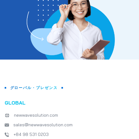
グローバル・プレゼンス
GLOBAL
newwavesolution.com
sales@newwavesolution.com
+84 98 531 0203