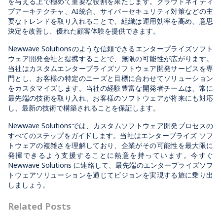
を与える上で極めて重要な役割を果たします。クラウドネイティ
ブアーキテクチャ、AI統合、サイバーセキュリティ対策などの主
要なトレンドを取り入れることで、組織は運用効率を高め、意思
決定を改善し、優れた顧客体験を提供できます。
Newwave Solutionsのような信頼できるエンタープライズソフト
ウェア開発会社と提携することで、無限の可能性が広がります。
当社はカスタムエンタープライズソフトウェア開発サービスを専
門とし、お客様の特定のニーズと目標に合わせてソリューション
をカスタマイズします。当社の経験豊富な開発者チームは、常に
最先端の技術を取り入れ、お客様のソフトウェアが将来にも対応
し、最新の技術で構築されることを保証します。
Newwave Solutionsでは、カスタムソフトウェア開発プロセスの
すべてのステップをガイドします。当社はエンタープライズ ソフ
トウェアの複雑さを理解しており、企業がその可能性を最大限に
発揮できるよう支援することに熱意を持っています。今すぐ
Newwave Solutions に連絡して、最先端のエンタープライズソフ
トウェアソリューションを通じてビジョンを実現する旅に乗り出
しましょう。
Related Posts