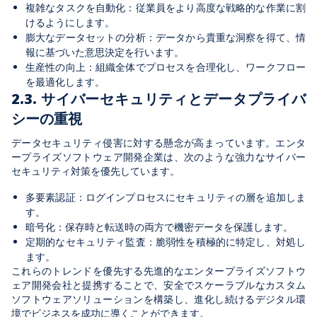
複雑なタスクを自動化：従業員をより高度な戦略的な作業に割
けるようにします。
膨大なデータセットの分析：データから貴重な洞察を得て、情
報に基づいた意思決定を行います。
生産性の向上：組織全体でプロセスを合理化し、ワークフロー
を最適化します。
2.3. サイバーセキュリティとデータプライバ
シーの重視
データセキュリティ侵害に対する懸念が高まっています。エンタ
ープライズソフトウェア開発企業は、次のような強力なサイバー
セキュリティ対策を優先しています。
多要素認証：ログインプロセスにセキュリティの層を追加しま
す。
暗号化：保存時と転送時の両方で機密データを保護します。
定期的なセキュリティ監査：脆弱性を積極的に特定し、対処し
ます。
これらのトレンドを優先する先進的なエンタープライズソフトウ
ェア開発会社と提携することで、安全でスケーラブルなカスタム
ソフトウェアソリューションを構築し、進化し続けるデジタル環
境でビジネスを成功に導くことができます。