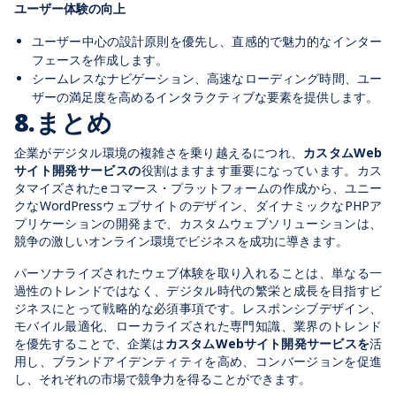
ユーザー体験の向上
ユーザー中心の設計原則を優先し、直感的で魅力的なインター
フェースを作成します。
シームレスなナビゲーション、高速なローディング時間、ユー
ザーの満足度を高めるインタラクティブな要素を提供します。
8.まとめ
企業がデジタル環境の複雑さを乗り越えるにつれ、
カスタムWeb
サイト開発サービスの
役割はますます重要になっています。カス
タマイズされたeコマース・プラットフォームの作成から、ユニー
クなWordPressウェブサイトのデザイン、ダイナミックなPHPア
プリケーションの開発まで、カスタムウェブソリューションは、
競争の激しいオンライン環境でビジネスを成功に導きます。
パーソナライズされたウェブ体験を取り入れることは、単なる一
過性のトレンドではなく、デジタル時代の繁栄と成長を目指すビ
ジネスにとって戦略的な必須事項です。レスポンシブデザイン、
モバイル最適化、ローカライズされた専門知識、業界のトレンド
を優先することで、企業は
カスタムWebサイト開発サービスを
活
用し、ブランドアイデンティティを高め、コンバージョンを促進
し、それぞれの市場で競争力を得ることができます。