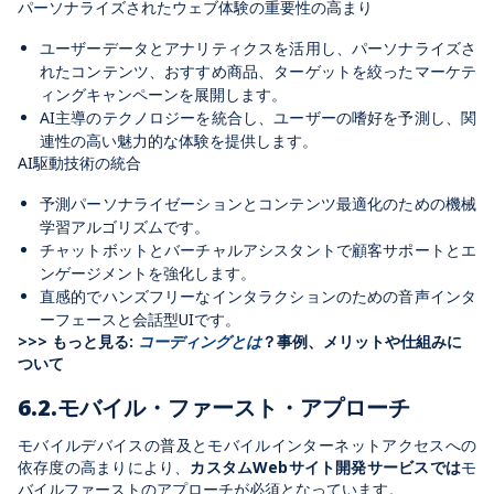
パーソナライズされたウェブ体験の重要性の高まり
ユーザーデータとアナリティクスを活用し、パーソナライズさ
れたコンテンツ、おすすめ商品、ターゲットを絞ったマーケテ
ィングキャンペーンを展開します。
AI主導のテクノロジーを統合し、ユーザーの嗜好を予測し、関
連性の高い魅力的な体験を提供します。
AI駆動技術の統合
予測パーソナライゼーションとコンテンツ最適化のための機械
学習アルゴリズムです。
チャットボットとバーチャルアシスタントで顧客サポートとエ
ンゲージメントを強化します。
直感的でハンズフリーなインタラクションのための音声インタ
ーフェースと会話型UIです。
>>> もっと見る:
コーディングとは
？事例、メリットや仕組みに
ついて
6.2.モバイル・ファースト・アプローチ
モバイルデバイスの普及とモバイルインターネットアクセスへの
依存度の高まりにより、
カスタムWebサイト開発サービスでは
モ
バイルファーストのアプローチが必須となっています。