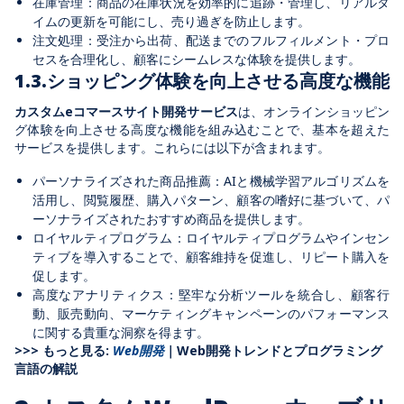
在庫管理：商品の在庫状況を効率的に追跡・管理し、リアルタ
イムの更新を可能にし、売り過ぎを防止します。
注文処理：受注から出荷、配送までのフルフィルメント・プロ
セスを合理化し、顧客にシームレスな体験を提供します。
1.3.ショッピング体験を向上させる高度な機能
カスタムeコマースサイト開発サービス
は、オンラインショッピン
グ体験を向上させる高度な機能を組み込むことで、基本を超えた
サービスを提供します。これらには以下が含まれます。
パーソナライズされた商品推薦：AIと機械学習アルゴリズムを
活用し、閲覧履歴、購入パターン、顧客の嗜好に基づいて、パ
ーソナライズされたおすすめ商品を提供します。
ロイヤルティプログラム：ロイヤルティプログラムやインセン
ティブを導入することで、顧客維持を促進し、リピート購入を
促します。
高度なアナリティクス：堅牢な分析ツールを統合し、顧客行
動、販売動向、マーケティングキャンペーンのパフォーマンス
に関する貴重な洞察を得ます。
>>> もっと見る:
Web開発
｜Web開発トレンドとプログラミング
言語の解説