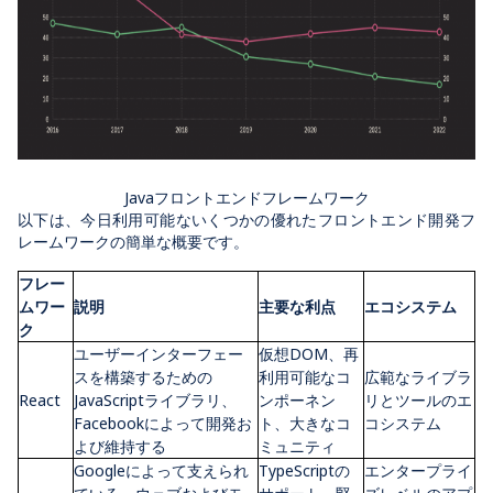
Javaフロントエンドフレームワーク
以下は、今日利用可能ないくつかの優れたフロントエンド開発フ
レームワークの簡単な概要です。
フレー
ムワー
説明
主要な利点
エコシステム
ク
ユーザーインターフェー
仮想
DOM
、再
スを構築するための
利用可能なコ
広範なライブラ
React
JavaScript
ライブラリ、
ンポーネン
リとツールのエ
Facebook
によって開発お
ト、大きなコ
コシステム
よび維持する
ミュニティ
Google
によって支えられ
TypeScript
の
エンタープライ