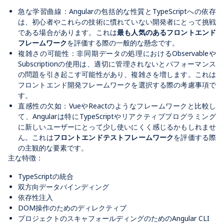
急な学習曲線：
Angular
の包括的な性質と
TypeScript
への依存
は、初心者やこれらの技術に慣れていない開発者にとって挑戦
である場合があります。これは
最も人気のあるフロントエンド
フレームワーク
を評価する際の一般的な懸念です。
複雑さの可能性：非同期データの処理における
Observable
や
Subscription
の使用は、適切に管理されないとパフォーマンス
の問題を引き起こす可能性があり、複雑さを増します。これは
フロントエンド開発フレームワークを選択する際の考慮事項で
す。
直感性の欠如：
Vue
や
React
のようなフレームワークと比較し
て、
Angular
は特に
TypeScript
やリアクティブプログラミング
に新しいユーザーにとって少し使いにくく感じるかもしれませ
ん。これは
フロントエンドテストフレームワーク
を評価する際
の主観的な要素です。
主な特徴：
TypeScript
の統合
双方向データバインディング
依存性注入
DOM
操作のためのディレクティブ
プロジェクトのスキャフォールディングのための
Angular CLI