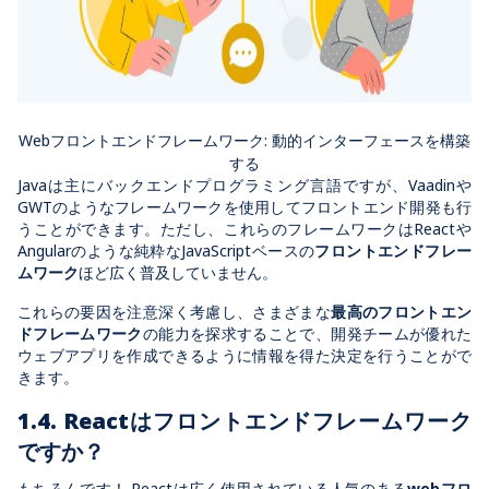
Webフロントエンドフレームワーク: 動的インターフェースを構築
する
Java
は主にバックエンドプログラミング言語ですが、
Vaadin
や
GWT
のようなフレームワークを使用してフロントエンド開発も行
うことができます。ただし、これらのフレームワークは
React
や
Angular
のような純粋な
JavaScript
ベースの
フロントエンドフレー
ムワーク
ほど広く普及していません。
これらの要因を注意深く考慮し、さまざまな
最高のフロントエン
ドフレームワーク
の能力を探求することで、開発チームが優れた
ウェブアプリを作成できるように情報を得た決定を行うことがで
きます。
1.4. React
はフロントエンドフレームワーク
ですか？
もちろんです！
React
は広く使用されている人気のある
webフロ