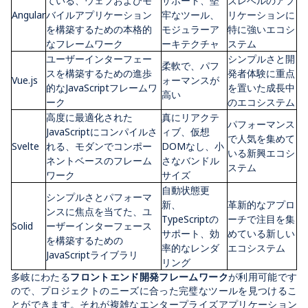
ている、ウェブおよびモ
サポート、堅
ズレベルのアプ
Angular
バイルアプリケーション
牢なツール、
リケーションに
を構築するための本格的
モジュラーア
特に強いエコシ
なフレームワーク
ーキテクチャ
ステム
ユーザーインターフェー
シンプルさと開
柔軟で、パフ
スを構築するための進歩
発者体験に重点
Vue.js
ォーマンスが
的な
JavaScript
フレームワ
を置いた成長中
高い
ーク
のエコシステム
高度に最適化された
真にリアクテ
パフォーマンス
JavaScript
にコンパイルさ
ィブ、仮想
で人気を集めて
Svelte
れる、モダンでコンポー
DOM
なし、小
いる新興エコシ
ネントベースのフレーム
さなバンドル
ステム
ワーク
サイズ
自動状態更
シンプルさとパフォーマ
新、
革新的なアプロ
ンスに焦点を当てた、ユ
TypeScript
の
ーチで注目を集
Solid
ーザーインターフェース
サポート、効
めている新しい
を構築するための
率的なレンダ
エコシステム
JavaScript
ライブラリ
リング
多岐にわたる
フロントエンド開発フレームワーク
が利用可能です
ので、プロジェクトのニーズに合った完璧なツールを見つけるこ
とができます。それが複雑なエンタープライズアプリケーション