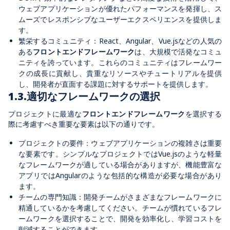
ウェブアプリケーションが優れたパフォーマンスを発揮し、ス
ムーズでレスポンシブなユーザーエクスペリエンスを提供しま
す。
繁栄するコミュニティ：
React
、
Angular
、
Vue.js
などの人気の
ある
フロントエンドフレームワーク
は、大規模で活発なコミュ
ニティを誇っています。これらのコミュニティはフレームワー
クの成長に貢献し、貴重なリソースやチュートリアルを提供
し、開発者が直面する課題に対するサポートを提供します。
1.3.
適切なフレームワークの選択
プロジェクトに最適な
フロントエンドフレームワーク
を選択する
際に考慮すべき重要な要素は以下の通りです。
プロジェクトの要件：ウェブアプリケーションの複雑さは重要
な要素です。シンプルなプロジェクトでは
Vue.js
のような軽量
なフレームワークが適している場合がありますが、機能豊富な
アプリでは
Angular
のような包括的な構造が必要な場合があり
ます。
チームの専門知識：開発チームがさまざまなフレームワークに
精通しているかを考慮してください。チームが慣れているフレ
ームワークを選択することで、開発を効率化し、学習コストを
削減することができます。