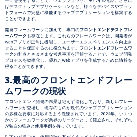
ークを使用することで、ウェブブラウザ、モバイル電話、さらに
はデスクトップアプリケーションなど、様々なデバイスやプラッ
トフォームで完璧に機能するウェブアプリケーションを構築する
ことができます。
開発フレームワークに加えて、専門の
フロントエンドテストフレ
ームワーク
も存在します。これらのフレームワークは、開発者が
web
アプリが正常に機能し、ユーザーエクスペリエンスを向上さ
せることを保証するのに役立ちます。
フロントエンドフレームワ
ーク
の利点とさまざまな考慮事項を理解することで、ウェブ開発
プロセスを効率化し、優れた
web
アプリを作成するために情報を
得ることができます。
3.
最高のフロントエンドフレー
ムワークの現状
フロントエンド開発の風景は絶えず進化しており、新しいフレー
ムワークが登場し、現存のものが現代のウェブアプリケーション
の多様な要求に対応するよう洗練されています。2024年、いくつ
かのフレームワークが業界のリーダーとして確立され、それぞれ
が独自の強みと使用事例を持っています。
以下のグラフは、使用統計に基づくさまざまなwebフロントエン