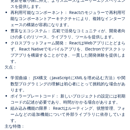
更新を最小限に抑え、よりスムーズなユーザーエクスペリエン
スを提供します。
再利用可能なコンポーネント：
React
のモジュラーで再利用可
能なコンポーネントアーキテクチャにより、複雑なインターフ
ェースの構築が容易になります。
豊富なエコシステム：
広範で活発なコミュニティが、開発者向
けの多くのリソース、ライブラリ、ツールを提供します。
クロスプラットフォーム開発：
React
は
Web
アプリにとどまら
ず、
React Native
でモバイルアプリを、
Electron
でデスクトッ
プアプリを構築することができ、一貫した開発体験を提供しま
す。
欠点：
学習曲線：
JSX
構文（
JavaScript
に
XML
を埋め込む方法）や関
数型プログラミングの理解は初心者にとって挑戦的な場合があ
ります。
ボイラープレートコード：
新しいプロジェクトの設定には初期
コードの記述が必要であり、時間がかかる場合があります。
組み込み機能の限界：
React
はルーティング、状態管理、フォ
ームなどの追加機能について外部ライブラリに依存していま
す。
主な特徴：