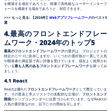
を構築する場合であろうと、軽量で高性能なユーザーインターフ
ェースを構築する場合であろうと、対応できます。
>>> もっと見る: 【2024年】
Webアプリフレームワーク
のベスト5
選
4.
最高のフロントエンドフレー
ムワーク・
2024
年のトップ
5
最高のフロントエンドフレームワーク
の選択は、プロジェクトの
特定のニーズに依存しますが、いくつかの選択肢が一貫して人気
や開発者の満足度で高い評価を受けています。現在よく使用され
ている
最も人気のあるフロントエンドフレームワーク
を探ってみ
ましょう。
4.1 React
React
は優れた
フロントエンドフレームワーク
として際立っていま
す。その普及と求人リストでの支配的な立場が、
フロントエンド
開発
のトップコンテンダーに位置づけられています。なぜ
React
が
人気の選択肢なのか、以下にその理由を示します。