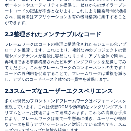
ポーネントやユーティリティを提供し、ゼロからのボイラープレ
ートコードの記述が不要となります。これにより開発時間が短縮
され、開発者はアプリケーション固有の機能構築に集中すること
ができます。
2.2
整理されたメンテナブルなコード
フレームワークはコードの整理に構造化されたモジュール化アプ
ローチを推奨します。これにより、複雑な
web
プロジェクトの管
理やメンテナンスが格段に容易になります。アプリ全体で簡単に
再利用できる事前構築されたビルディングブロックを想像してみ
てください。これがフレームワークのコンポーネントの力です！
コードの再利用を促進することで、フレームワークは重複を減ら
し、アプリのコードベース全体での一貫性を確保します。
2.3
スムーズなユーザーエクスペリエンス
多くの現代の
フロントエンドフレームワーク
はパフォーマンスを
重視しています。これは仮想
DOM
や効率的なレンダリングアルゴ
リズムといった技術によって達成されます。これらの高度な手法
により、フレームワークは裏で一生懸命に働き、ユーザーが複雑
なデータを扱うアプリケーションと対話している場合でも、スム
ーズでレスポンシブな体験を提供します。