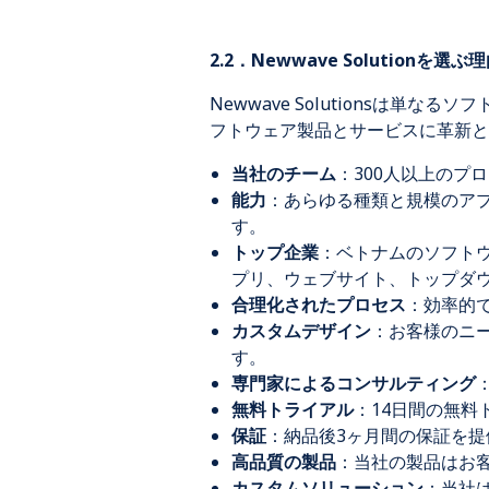
2.2．Newwave Solutionを選ぶ
Newwave Solutionsは
フトウェア製品とサービスに革新と
当社
のチーム
：300人以上のプ
能力
：あらゆる種類と規模のア
す。
トップ企業
：ベトナムのソフトウ
プリ、ウェブサイト、トップダ
合理化されたプロセス
：効率的
カスタムデザイン
：お客様のニ
す。
専門家によるコンサルティング
無料トライアル
：14日間の無
保証
：納品後3ヶ月間の保証を
高品質の製品
：当社の製品はお
カスタムソリューション
：当社