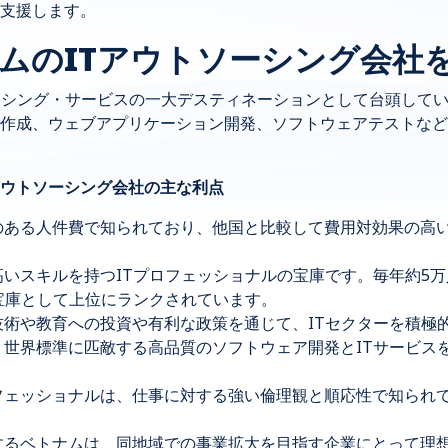
支援します。
トナムのITアウトソーシング会社
ーシング・サービスの一大デスティネーションとして台頭して
作成、ウェブアプリケーション開発、ソフトウェアテストなど
Tアウトソーシング会社の主な利点
のある人件費で知られており、他国と比較して費用対効果の高い
いスキルを持つITプロフェッショナルの宝庫です。毎年約5万人
宝庫として上位にランクされています。
技術や教育への投資や有利な政策を通じて、ITセクターを積極
、世界標準に匹敵する高品質のソフトウェア開発とITサービス
フェッショナルは、仕事に対する強い倫理観と順応性で知られ
。
するベトナムは、同地域での事業拡大を目指す企業にとって理