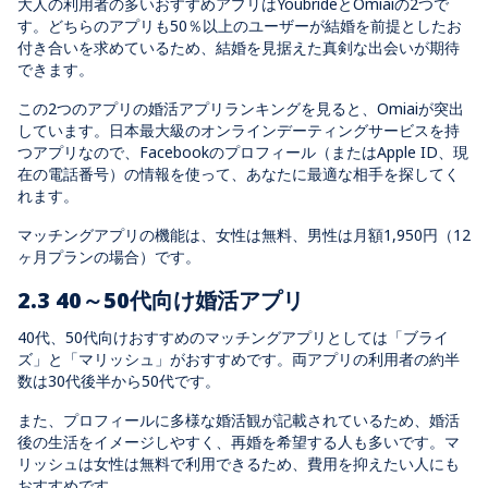
大人の利用者の多いおすすめアプリはYoubrideとOmiaiの2つで
す。どちらのアプリも50％以上のユーザーが結婚を前提としたお
付き合いを求めているため、結婚を見据えた真剣な出会いが期待
できます。
この2つのアプリの婚活アプリランキングを見ると、Omiaiが突出
しています。日本最大級のオンラインデーティングサービスを持
つアプリなので、Facebookのプロフィール（またはApple ID、現
在の電話番号）の情報を使って、あなたに最適な相手を探してく
れます。
マッチングアプリの機能は、女性は無料、男性は月額1,950円（12
ヶ月プランの場合）です。
2.3 40～50代向け婚活アプリ
40代、50代向けおすすめのマッチングアプリとしては「ブライ
ズ」と「マリッシュ」がおすすめです。両アプリの利用者の約半
数は30代後半から50代です。
また、プロフィールに多様な婚活観が記載されているため、婚活
後の生活をイメージしやすく、再婚を希望する人も多いです。マ
リッシュは女性は無料で利用できるため、費用を抑えたい人にも
おすすめです。