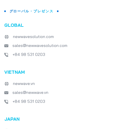
グローバル・プレゼンス
GLOBAL
newwavesolution.com
sales@newwavesolution.com
+84 98 531 0203
VIETNAM
newwave.vn
sales@newwave.vn
+84 98 531 0203
JAPAN