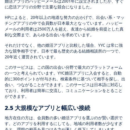
婚活アプリのハッピーメールは2001年に設立されましたが、すぐ
に恋活アプリの分野で主要な競合になりました。
HPによると、20年以上の地道な努力のおかげで、出会い系・マッ
チングアプリの中で会員数が日本最大となっています。ハッピー
メールの利用者は2500万人を超え、友達から結婚を前提とした真
剣な交際まで、あらゆる出会いを求めています。
それだけでなく、他の婚活アプリと比較した場合、YYC は常に強
力な競争相手です。日本で最も歴史のある結婚相談所の一つで、
20年近く運営されています。
このサービスは、この国の出会い分野で最大のプラットフォーム
の一つと考えられています。YYC婚活アプリに入会すると、自動
的に300ポイントが付与され、検索条件に基づいて相手を探し、出
会い、つながることができます。このサービスは日本語に対応し
ており、利用者は簡単に交流し、コミュニケーションをとること
ができます。
2.5 大規模なアプリと幅広い接続
地方在住の方は、会員数の多い婚活アプリを選ぶのが賢い選択で
す。どのアプリを利用するにしても、地域の利用者数が少なすぎ
ると、理想の相手を見つける力が著しく低下してしまいます。