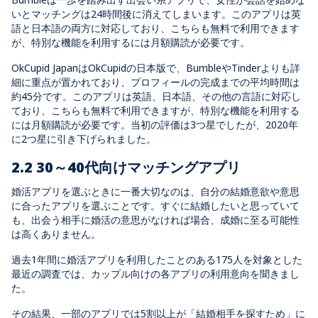
いとマッチングは24時間後に消えてしまいます。このアプリは英
語と日本語の両方に対応しており、こちらも無料で利用できます
が、特別な機能を利用するには月額購読が必要です。
OkCupid JapanはOkCupidの日本版で、BumbleやTinderよりも詳
細に重点が置かれており、プロフィールの完成までの平均時間は
約45分です。このアプリは英語、日本語、その他の言語に対応し
ており、こちらも無料で利用できますが、特別な機能を利用する
には月額購読が必要です。当初の評価は3つ星でしたが、2020年
に2つ星に引き下げられました。
2.2 30～40代向けマッチングアプリ
婚活アプリを選ぶときに一番大切なのは、自分の結婚意欲や意思
に合ったアプリを選ぶことです。すぐに結婚したいと思っていて
も、出会う相手に婚活の意思がなければ場合、成婚に至る可能性
は高くありません。
過去1年間に婚活アプリを利用したことのある175人を対象とした
最近の調査では、カップル向けの各アプリの利用意向を聞きまし
た。
その結果、一部のアプリでは5割以上が「結婚相手を探すため」に