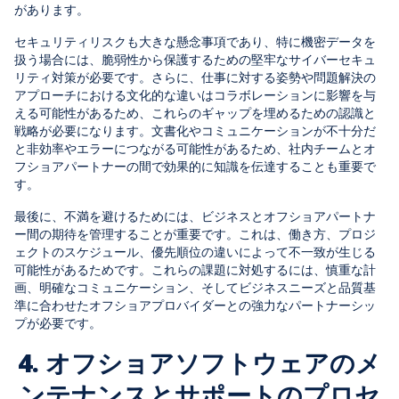
があります。
セキュリティリスクも大きな懸念事項であり、特に機密データを
扱う場合には、脆弱性から保護するための堅牢なサイバーセキュ
リティ対策が必要です。さらに、仕事に対する姿勢や問題解決の
アプローチにおける文化的な違いはコラボレーションに影響を与
える可能性があるため、これらのギャップを埋めるための認識と
戦略が必要になります。文書化やコミュニケーションが不十分だ
と非効率やエラーにつながる可能性があるため、社内チームとオ
フショアパートナーの間で効果的に知識を伝達することも重要で
す。
最後に、不満を避けるためには、ビジネスとオフショアパートナ
ー間の期待を管理することが重要です。これは、働き方、プロジ
ェクトのスケジュール、優先順位の違いによって不一致が生じる
可能性があるためです。これらの課題に対処するには、慎重な計
画、明確なコミュニケーション、そしてビジネスニーズと品質基
準に合わせたオフショアプロバイダーとの強力なパートナーシッ
プが必要です。
4. オフショアソフトウェアのメ
ンテナンスとサポートのプロセ