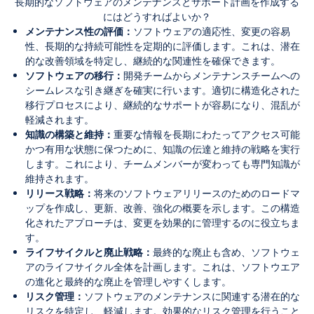
長期的なソフトウェアのメンテナンスとサポート計画を作成する
にはどうすればよいか？
メンテナンス性の評価：
ソフトウェアの適応性、変更の容易
性、長期的な持続可能性を定期的に評価します。これは、潜在
的な改善領域を特定し、継続的な関連性を確保できます。
ソフトウェアの移行：
開発チームからメンテナンスチームへの
シームレスな引き継ぎを確実に行います。適切に構造化された
移行プロセスにより、継続的なサポートが容易になり、混乱が
軽減されます。
知識の構築と維持：
重要な情報を長期にわたってアクセス可能
かつ有用な状態に保つために、知識の伝達と維持の戦略を実行
します。これにより、チームメンバーが変わっても専門知識が
維持されます。
リリース戦略：
将来のソフトウェアリリースのためのロードマ
ップを作成し、更新、改善、強化の概要を示します。この構造
化されたアプローチは、変更を効果的に管理するのに役立ちま
す。
ライフサイクルと廃止戦略：
最終的な廃止も含め、ソフトウェ
アのライフサイクル全体を計画します。これは、ソフトウエア
の進化と最終的な廃止を管理しやすくします。
リスク管理：
ソフトウェアのメンテナンスに関連する潜在的な
リスクを特定し、軽減します。効果的なリスク管理を行うこと