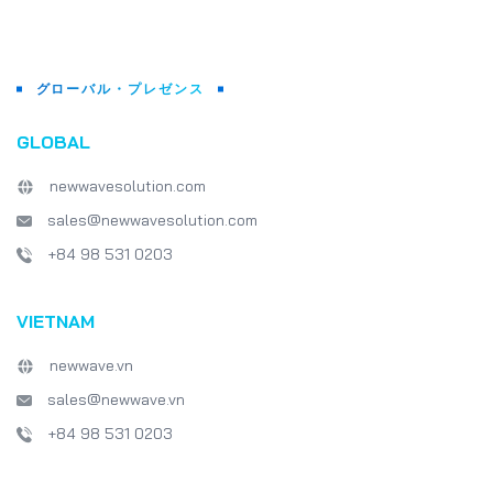
グローバル・プレゼンス
GLOBAL
newwavesolution.com
sales@newwavesolution.com
+84 98 531 0203
VIETNAM
newwave.vn
sales@newwave.vn
+84 98 531 0203