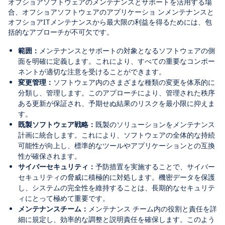
オフショアソフトウェアのメンテナンスとサポート
を活用する場
合、オフショアソフトウェアのアプリケーショ ンメンテナンスと
オフショアITメンテナンス
から最大限の利益を得るためには、包
括的なアプローチが不可欠です。
範囲：
メンテナンスとサポートの対象となるソフトウェアの側
面を明確に定義します。これにより、すべての重要なコンポー
ネントが適切な注意を受けることができます。
変更管理：
ソフトウェア内のさまざまな種類の変更を体系的に
分類し、管理します。このアプローチにより、管理された秩序
ある更新が保証され、予期せぬ結果のリスクを最小限に抑えま
す。
既製ソフトウェア戦略：
既製のソリューションをメンテナンス
計画に統合します。これにより、ソフトウェアの全体的な持続
可能性が向上し、標準的なツールやアプリケーションとの互換
性が確保されます。
サイバーセキュリティ：
予防措置を実施することで、サイバー
セキュリティの脅威に積極的に対処します。機密データを保護
し、システムの完全性を維持することは、長期的なセキュリテ
ィにとって極めて重要です。
メンテナンスチーム：
メンテナンス チーム内の役割と責任を詳
細に規定し、効率的な調整と説明責任を確保します。このよう