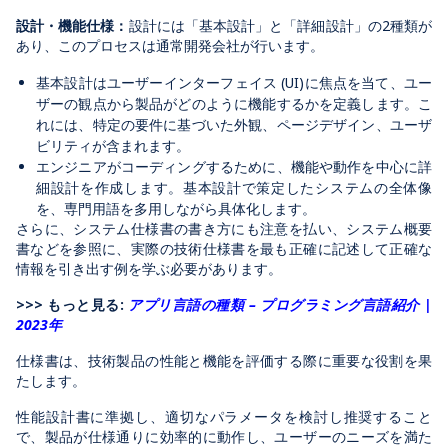
設計・機能仕様：
設計には「基本設計」と「詳細設計」の2種類が
あり、このプロセスは通常開発会社が行います。
基本設計はユーザーインターフェイス (UI)に焦点を当て、ユー
ザーの観点から製品がどのように機能するかを定義します。こ
れには、特定の要件に基づいた外観、ページデザイン、ユーザ
ビリティが含まれます。
エンジニアがコーディングするために、機能や動作を中心に詳
細設計を作成します。基本設計で策定したシステムの全体像
を、専門用語を多用しながら具体化します。
さらに、システム仕様書の書き方にも注意を払い、システム概要
書などを参照に、実際の技術仕様書を最も正確に記述して正確な
情報を引き出す例を学ぶ必要があります。
>>> もっと見る:
アプリ言語の種類 – プログラミング言語紹介 |
2023年
仕様書は、技術製品の性能と機能を評価する際に重要な役割を果
たします。
性能設計書に準拠し、適切なパラメータを検討し推奨すること
で、製品が仕様通りに効率的に動作し、ユーザーのニーズを満た