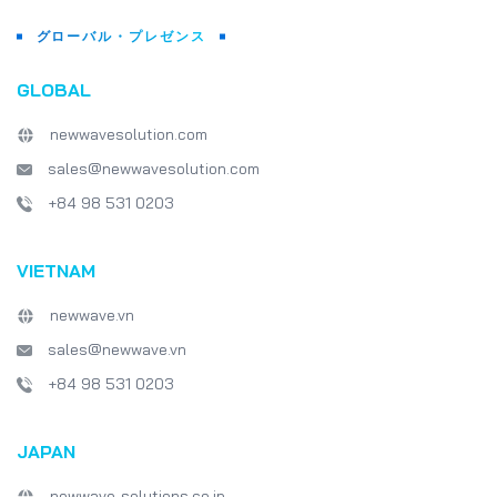
グローバル・プレゼンス
GLOBAL
newwavesolution.com
sales@newwavesolution.com
+84 98 531 0203
VIETNAM
newwave.vn
sales@newwave.vn
+84 98 531 0203
JAPAN
newwave-solutions.co.jp