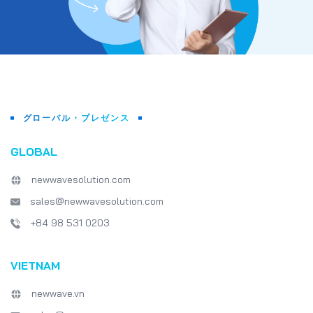
グローバル・プレゼンス
GLOBAL
newwavesolution.com
sales@newwavesolution.com
+84 98 531 0203
VIETNAM
newwave.vn