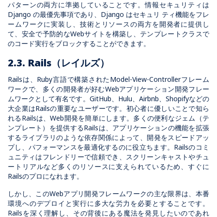
パターンの両方に準拠していることです。情報セキュリティは
Django の最優先事項であり、Django はセキュリ ティ機能をフレ
ームワークに実装し、技術とリソースの両方を開発者に提供し
て、安全で予防的なWebサイトを構築し、テンプレートクラスで
のコード実行をブロックすることができます。
2.3. Rails（レイルズ）
Railsは、Ruby言語で構築されたModel-View-Controllerフレーム
ワークで、多くの開発者が好むWebアプリケーション開発フレー
ムワークとして有名です。GitHub、Hulu、Airbnb、Shopifyなどの
大企業はRailsの重要なユーザーです。初心者に優しいことで知ら
れるRailsは、Web開発を簡単にします。多くの便利なジェム（テ
ンプレート）を提供するRailsは、アプリケーションの機能を拡張
するライブラリのような依存関係によって、開発をスピードアッ
プし、パフォーマンスを最適化するのに役立ちます。Railsのコミ
ュニティはフレンドリーで信頼でき、スクリーンキャストやチュ
ートリアルなど多くのリソースに支えられているため、すぐに
Railsのプロになれます。
しかし、このWebアプリ開発フレームワークの主な限界は、本番
環境へのデプロイと実行に多大な労力を必要とすることです。
Railsを深く理解し、その背後にある魔法を発見したいのであれ