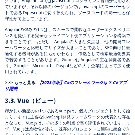
クです。Angular 1.xではJavascriptプログラミング言語が使用され
ていますが、それ以降のバージョンではJavascriptのスーパーセッ
トであるTypescriptに切り替えられ、ソースコードの均一性と保
守性が向上しています。
Angularの強みの1つは、スムーズで柔軟なユーザーエクスペリエ
ンスを提供する完全なクライアント側アプリケーションを構築で
きることです。 ただし、Angularの大きな欠点は、他の開発フレ
ームワークと比較してサイズが大きいことであり、SEO向けに最
適化する機能があるにもかかわらず、依然として検索最適化要素
で苦労することがあります。GoogleはAngularの主な開発者であ
り、Google、Microsoft、Paypalなどの大手企業によって広く使
用されています。
>>> もっと見る:
【2023年版】C#のフレームワークは？ C#アプ
リ開発
3.3. Vue（ビュー）
輝かしい新星のの1つであるVue.jsは、個人プロジェクトとして始
まり、すぐに主要なJavaScript開発フレームワークの代表的な存在
となった。Vue.jsは、その多くの利点で高く評価されています。ま
ず、Vue.jsは柔軟性があり、既存のプロジェクトに簡単に統合でき
るフレームワークです。Vue.jsをプロジェクトの特定の部分に簡単