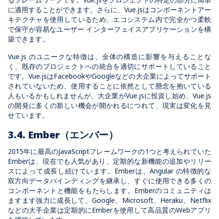
に適用することができます。さらに、Vue.jsはコンポーネントアー
キテクチャを使用しているため、エコシステム内で完全かつ柔軟
で保守が容易なユーザー インターフェイスアプリケーションを構
築できます。
Vue.js のユニークな特徴は、全体の構造に影響を与えることな
く、既存のプロジェクトへの統合を適切にサポートしていること
です。Vue.jsはFacebookやGoogleなどの大企業によってサポート
されていないため、使用することに依然として懸念を抱いている
人もいるかもしれませんが、大企業がVue.jsに投資し始め、Vue.js
の開発に多くの新しい機会が開かれるにつれて、現実は変化を見
せています。
3.4. Ember（エンバー）
2015年に最高のJavaScriptフレームワークの1つと考えられていた
Emberは、現在でも人気があり、定期的な新機能の追加やリリー
スによって成長し続けています。Emberは、Angular の特徴的な
双方向データバインディングを継承し、すぐに使用できる多くの
コンポーネントと機能をもたらします。Emberのコミュニティは
ますます強力に成長して、Google、Microsoft、Heraku、Netflix
などの大手企業は定期的にEmberを使用して高品質のWebアプリ