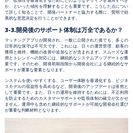
か、拡張性を最適化するためにどのようなデザインを適用すべき
か、といった傾向を理解することも重要です。こうした点につい
て詳しく知ることで、開発パートナーと協力する際に、賢明で効
果的な意思決定を行うことができます。
3-3.開発後のサポート体制は万全である
か
？
マッチングアプリが開発され、一般に公開された後でも、多くの
日常的な保守は不可欠です。これには、日々の運営管理、顧客の
獲得と維持、機能の改善や追加などが含まれます。スムーズな運
用とトレンドへの対応には、継続的なシステムアップデートが重
要です。そのため、開発初期段階から開発会社による継続的なサ
ポートが重要な要素となります。
システムを使いやすくする、ユーザー体験を最適化する、ビジネ
スモデルの収益性を高めるなど、開発後のアップデートは依然と
して重要です。また、日々の運用を維持するためには、不正利用
を防止するためのカスタマーサポートや監視体制の確立が欠かせ
ません。運用中も含めた継続的なサポートが可能な開発会社選び
が重要な判断材料となります。