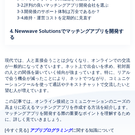
3-2.評判の良いマッチングアプリ開発会社を選ぶ
3-3.開発後のサポート体制は万全であるか？
3-4.維持・運営コストを定期的に見直す
4. Newwave Solutionsでマッチングアプリを開発す
る
現代では、人と直接会うことは少なくなり、オンラインでの交流
が一般的になってきています。ネット上で出会いを求め、初対面
の人との関係を築いていく傾向が強まっています。特に、リアル
で会う機会が減ったことにより、ネットでつながり、コミュニケ
ーションツールを使って通話やテキストチャットで交流したいと
望む人が増えています。
この記事では、オンライン接続とコミュニケーションのニーズの
高まりに
応える
マッチングアプリを作成する方法を紹介します。
マッチングアプリを開発する際の重要なポイントを理解するため
に、詳しく見ていきましょう。
[今すぐ見る]
アプリプログラミング
に関する知識について