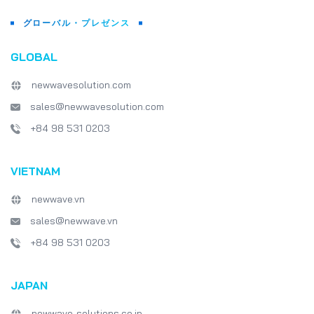
グローバル・プレゼンス
GLOBAL
newwavesolution.com
sales@newwavesolution.com
+84 98 531 0203
VIETNAM
newwave.vn
sales@newwave.vn
+84 98 531 0203
JAPAN
newwave-solutions.co.jp