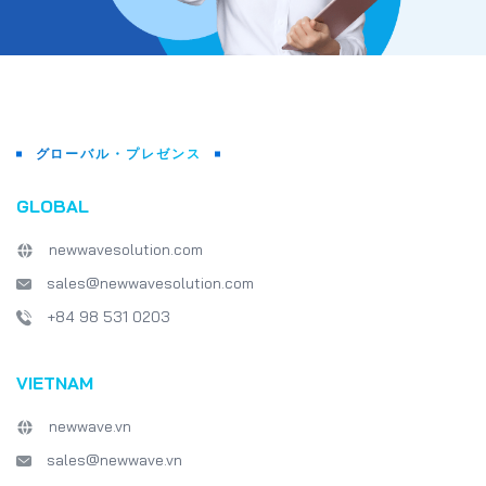
グローバル・プレゼンス
GLOBAL
newwavesolution.com
sales@newwavesolution.com
+84 98 531 0203
VIETNAM
newwave.vn
sales@newwave.vn