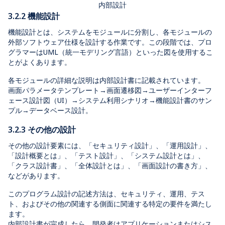
内部設計
3.2.2 機能設計
機能設計とは、システムをモジュールに分割し、各モジュールの
外部ソフトウェア仕様を設計する作業です。この段階では、プロ
グラマーはUML（統一モデリング言語）といった図を使用するこ
とがよくあります。
各モジュールの詳細な説明は内部設計書に記載されています。
画面パラメータテンプレート→画面遷移図→ユーザーインターフ
ェース設計図（UI）→システム利用シナリオ→機能設計書のサン
プル→データベース設計。
3.2.3 その他の設計
その他の設計要素には、「セキュリティ設計」、「運用設計」、
「設計概要とは」、「テスト設計」、「システム設計とは」、
「クラス設計書」、「全体設計とは」、「画面設計の書き方」、
などがあります。
このプログラム設計の記述方法は、セキュリティ、運用、テス
ト、およびその他の関連する側面に関連する特定の要件を満たし
ます。
内部設計書が完成したら、開発者はアプリケーションまたはシス