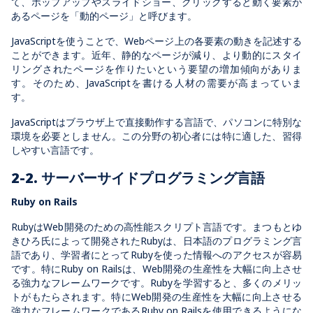
て、ポップアップやスライドショー、クリックすると動く要素が
あるページを「動的ページ」と呼びます。
JavaScriptを使うことで、Webページ上の各要素の動きを記述する
ことができます。近年、静的なページが減り、より動的にスタイ
リングされたページを作りたいという要望の増加傾向がありま
す。そのため、JavaScriptを書ける人材の需要が高まっていま
す。
JavaScriptはブラウザ上で直接動作する言語で、パソコンに特別な
環境を必要としません。この分野の初心者には特に適した、習得
しやすい言語です。
2-2. サーバーサイドプログラミング言語
Ruby on Rails
RubyはWeb開発のための高性能スクリプト言語です。まつもとゆ
きひろ氏によって開発されたRubyは、日本語のプログラミング言
語であり、学習者にとってRubyを使った情報へのアクセスが容易
です。特にRuby on Railsは、Web開発の生産性を大幅に向上させ
る強力なフレームワークです。Rubyを学習すると、多くのメリッ
トがもたらされます。特にWeb開発の生産性を大幅に向上させる
強力なフレームワークであるRuby on Railsを使用できるようにな