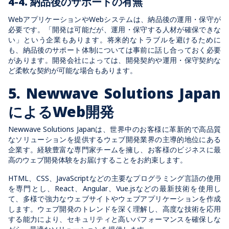
4-4. 納品後のサポートの有無
WebアプリケーションやWebシステムは、納品後の運用・保守が
必要です。「開発は可能だが、運用・保守する人材が確保できな
い」という企業もあります。将来的なトラブルを避けるために
も、納品後のサポート体制については事前に話し合っておく必要
があります。開発会社によっては、開発契約や運用・保守契約な
ど柔軟な契約が可能な場合もあります。
5. Newwave Solutions Japan
によるWeb開発
Newwave Solutions Japanは、世界中のお客様に革新的で高品質
なソリューションを提供するウェブ開発業界の主導的地位にある
企業す。経験豊富な専門家チームを擁し、お客様のビジネスに最
高のウェブ開発体験をお届けすることをお約束します。
HTML、CSS、JavaScriptなどの主要なプログラミング言語の使用
を専門とし、React、Angular、Vue.jsなどの最新技術を使用し
て、多様で強力なウェブサイトやウェブアプリケーションを作成
します。ウェブ開発のトレンドを深く理解し、高度な技術を応用
する能力により、セキュリティと高いパフォーマンスを確保しな