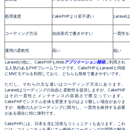
処理速度
CakePHPより若干遅い
Larav
コーディング方法
自由形式で書きやすい
一貫性を
運用の柔軟性
高い
低い
Laravelの他に、CakePHPもWeb
アプリケーション開発
に利用され
る人気のあるPHPフレームワークです。CakePHPもLaravelと同様
にMVCモデルを利用しており、どちらも簡単で書きやすいです。
ただし、それらの主な違いはコーディング方法にあります。
Laravelはコーディングの自由と柔軟性を提供しますが、CakePHP
はその一貫性とメンテナンスの容易さで際立っています。
CakePHPでシステム全体を変更するのはより難しい場合がありま
すが、複数の人がコーディングに関与し、一貫性を維持する必要
がある場合に特に便利です。
CakePHPには、日本を含む活発なコミュニティもあります。これ
には、コミュニティを通じて一般的なコーディングの問題の解決