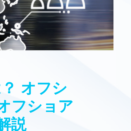
？ オフシ
オフショア
解説