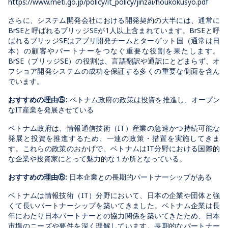
https://www.meti.go.jp/policy/it_policy/jinzai/houkokusyo.pdf
さらに、システム開発会社における開発契約の大半には、通常に
BrSEと呼ばれるブリッジSEが1人以上含まれています。BrSEと呼
ばれるブリッジSEはアプリ開発チームとターゲット国（通常は日
本）の顧客やパートナーをつなぐ重要な役割を果たします。
BrSE（ブリッジSE）の役割は、言語翻訳や通訳にとどまらず、オ
フショア開発システムの成功を保証する多くの重要な側面を含ん
でいます。
おすすめの理由⑤:
ベトナム政府の政策は投資を推進し、オープン
なIT産業を発展させている
ベトナム政府は、情報通信技術（IT）産業の急速かつ持続可能な
発展と投資を推進するため、一連の政策・措置を実施してきま
す。これらの政策のおかげで、ベトナムはIT分野における国際的
な企業や投資家にとって魅力的な１か所となっている。
おすすめの理由⑥:
日本企業との長期的パートナーシップがある
ベトナムは情報技術（IT）分野において、日本の企業や団体と強
くて長いパートナーシップを築いてきました。ベトナム企業は長
年にわたり日本パートナーとの協力関係を築いてきたため、日本
市場のニーズや要件を深く理解しています。長期的なパートナー