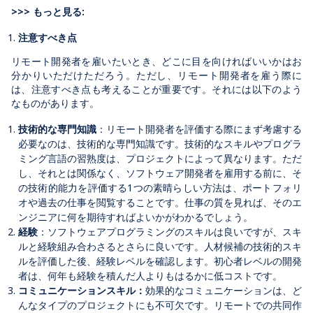
>>> もっと見る:
注意すべき点
リモート開発者を雇いたいとき、どこに目を向ければいいかはお
分かりいただけただろう。ただし、リモート開発者を雇う際に
は、注意すべき点も考えることが重要です。それには以下のよう
なものがあります。
技術的な専門知識
：リモート開発者を評価する際にまず考慮する
必要なのは、技術的な専門知識です。技術的なスキルやプログラ
ミング言語の習熟度は、プロジェクトによって異なります。ただ
し、それとは関係なく、ソフトウェア開発者を雇用する前に、そ
の技術的能力を評価する1つの素晴らしい方法は、ポートフォリ
オや過去の仕事を閲覧することです。仕事の質を見れば、そのエ
ンジニアに何を期待すればよいかがわかるでしょう。
経験
：ソフトウェアプログラミングのスキルは良いですが、スキ
ルと経験組み合わさるとさらに良いです。人材候補の技術的スキ
ルを評価した後、経験レベルを確認します。初心者レベルの開発
者は、何年も経験を積んだ人よりもはるかに低コストです。
コミュニケーションスキル：
効果的なコミュニケーションは、ど
んなタイプのプロジェクトにも不可欠です。リモートでの共同作