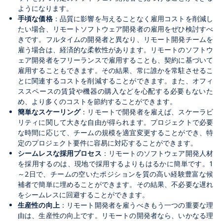
ようになります。
手頃な価格
：品質に影響を与えることなく雇用コストを削減し
たい場合、リモートソフトウェア開発者の雇用をぜひ検討すべ
きです。フルタイムの開発者と異なり、リモート開発チームを
雇う場合は、経済的な柔軟性があります。リモートのソフトウ
ェア開発者をフリーランスで雇用することも、契約に基づいて
雇用することもできます。その結果、常に誰かを常駐させるこ
とに関連するコストを削減することができます。また、オフィ
ススペースの賃貸や機器の購入などを心配する必要もないた
め、より多くのコストを節約することができます。
簡単なスケーリング
：リモートで開発者を雇えば、スケーラビ
リティに関して大きな自由が得られます。プロジェクトで必要
な時間に応じて、チームの規模を適宜変更することができ、特
定のプロジェクト要件に容易に対応することができます。
シームレスな採用プロセス
：リモートのソフトウェア開発人材
を採用するのは、現地で採用するよりもはるかに簡単です。1
～2日で、チームの空いたポジションを質の高い経験豊富な候
補者で簡単に埋めることができます。その結果、不必要な遅れ
をシームレスに回避することができます。
生産性の向上
：リモート開発者を雇うべきもう一つの重要な理
由は、生産性の向上です。リモートの開発者なら、いかなる理