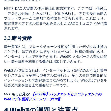
NFTとDAOの実際の使用例は山古志村です。ここでは、住民は
「デジタル住民」とみなされ、予算を執行し、デジタル住民購入
プラットフォームに参加する権限を与えられます。これにより、
現実世界とデジタル世界を組み合わせたDAOコミュニティが作成
されます。
3.3.暗号資産
暗号資産とは、ブロックチェーン技術を利用したデジタル通貨の
ことです。法定通貨とは見なされませんが、同様の価値があり、
インターネット上で交換できます。Web3やメタバースの普及に伴
い、暗号資産を利用する機会は増加していきます。
Web3 が現実になれば、インターネットは（GAFAのような）集中
型システムから多中心型モデルに移行し、多くの分野で世界的な
イノベーションと問題解決につながるでしょう。Web3はデジタル
社会の未来を語る上で重要なテーマです。
>>> もっと見る:
【2023年】バックエンドとフロントエンドの
Webアプリ開発フレームワーク10選
4.Web3の課題と注意点