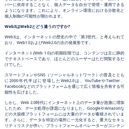
バーに依存することなく、個人データを自分で管理・運用できる
ようになります。これにより、オンライン環境における分散化と
個人制御の可能性が開かれます。
Web3はWeb2とどう違うのですか?
Web3は、インターネットの歴史の中で「第3世代」と考えられて
おり、Web1.0およびWeb2.0の次の発展形です。
インターネット(Web 1.0)の初期段階では、コンテンツは主に静的
でテキストベースであり、ほとんどのユーザーはただ閲覧するだ
けでした。
スマートフォンやSNS（ソーシャルネットワーク）の普及ととも
に2000年代半ばに登場したWeb2.0は、YouTubeやTwitter、
Facebookなどのプラットフォームを通じて広く情報を共有する可
能性を広げました。
しかし、Web 2.0時代にインターネット上のデータ量が急激に増加
したため、データ処理が課題になりました。GoogleやAmazonな
どの大規模プラットフォームには大量のデータが蓄積されていま
す。さらに、データを特定の場所に一元化すると、重大なセキュ
リティリスクが伴い、プラットフォームオペレーターがコンテン